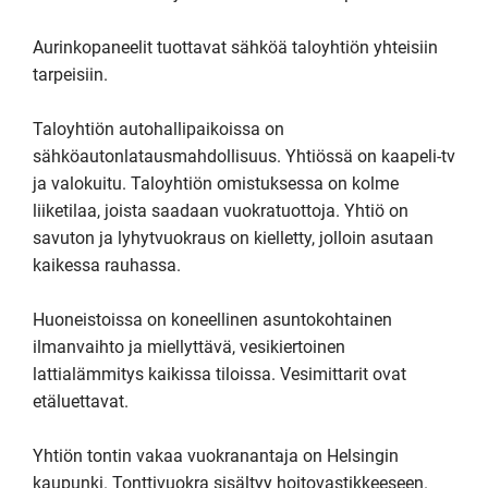
Aurinkopaneelit tuottavat sähköä taloyhtiön yhteisiin 
tarpeisiin.

Taloyhtiön autohallipaikoissa on 
sähköautonlatausmahdollisuus. Yhtiössä on kaapeli-tv 
ja valokuitu. Taloyhtiön omistuksessa on kolme 
liiketilaa, joista saadaan vuokratuottoja. Yhtiö on 
savuton ja lyhytvuokraus on kielletty, jolloin asutaan 
kaikessa rauhassa.

Huoneistoissa on koneellinen asuntokohtainen 
ilmanvaihto ja miellyttävä, vesikiertoinen 
lattialämmitys kaikissa tiloissa. Vesimittarit ovat 
etäluettavat.

Yhtiön tontin vakaa vuokranantaja on Helsingin 
kaupunki. Tonttivuokra sisältyy hoitovastikkeeseen.
