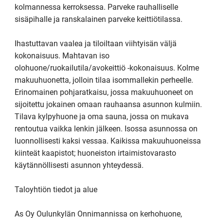
kolmannessa kerroksessa. Parveke rauhalliselle 
sisäpihalle ja ranskalainen parveke keittiötilassa. 

Ihastuttavan vaalea ja tiloiltaan viihtyisän väljä 
kokonaisuus. Mahtavan iso 
olohuone/ruokailutila/avokeittiö -kokonaisuus. Kolme 
makuuhuonetta, jolloin tilaa isommallekin perheelle. 
Erinomainen pohjaratkaisu, jossa makuuhuoneet on 
sijoitettu jokainen omaan rauhaansa asunnon kulmiin. 
Tilava kylpyhuone ja oma sauna, jossa on mukava 
rentoutua vaikka lenkin jälkeen. Isossa asunnossa on 
luonnollisesti kaksi vessaa. Kaikissa makuuhuoneissa 
kiinteät kaapistot; huoneiston irtaimistovarasto 
käytännöllisesti asunnon yhteydessä.

Taloyhtiön tiedot ja alue

As Oy Oulunkylän Onnimannissa on kerhohuone, 