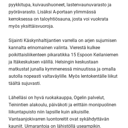
pyykkitupa, kuivaushuoneet, lastenvaunuvarasto ja 
pyörävarasto. Lisäksi A-portaan ylimmässä 
kerroksessa on taloyhtiösauna, josta voi vuokrata 
myös yksittäisvuoroja.

Sijainti Käskynhaltijantien varrella on arjen sujumisen 
kannalta erinomainen valinta. Vierestä kulkee 
poikittaisliikenteen pikaratikka 15 Espoon Keilaniemen 
ja Itäkeskuksen välillä. Helsingin keskustaan 
matkustat junalla kymmenessä minuutissa ja omalla 
autolla nopeasti valtaväylille. Myös lentokentälle liikut 
täältä sujuvasti.

Lähelläsi on hyvä ruokakauppa, Ogelin palvelut, 
Teinintien alakoulu, päiväkoti ja erittäin monipuolinen 
liikuntapuisto niin lapsille kuin aikuisille. 
Vantaanjokivarren luontoreitit ovat sykähdyttävän 
kauniit. Uimarantoja on lähistöllä useampikin.
