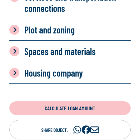
connections
Plot and zoning
Spaces and materials
Housing company
CALCULATE LOAN AMOUNT
Share
Share
S
SHARE OBJECT:
on
on
h