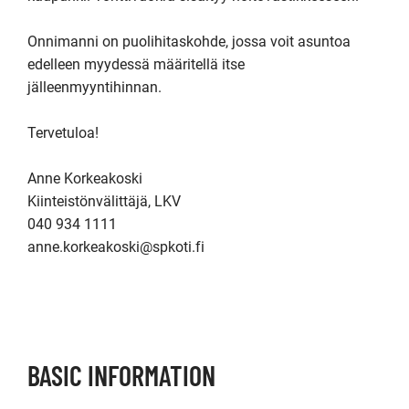
Onnimanni on puolihitaskohde, jossa voit asuntoa 
edelleen myydessä määritellä itse 
jälleenmyyntihinnan.

Tervetuloa!

Anne Korkeakoski

Kiinteistönvälittäjä, LKV

040 934 1111

anne.korkeakoski@spkoti.fi

BASIC INFORMATION