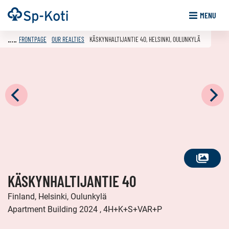
Go
Frontpage
MENU
to
content
FRONTPAGE
OUR REALTIES
KÄSKYNHALTIJANTIE 40, HELSINKI, OULUNKYLÄ
SEE
KÄSKYNHALTIJANTIE 40
ALL
PHOTOS
Finland, Helsinki, Oulunkylä
Apartment Building 2024 , 4H+K+S+VAR+P