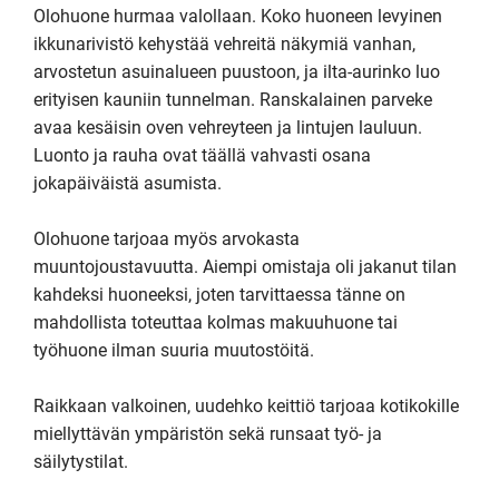
Olohuone hurmaa valollaan. Koko huoneen levyinen 
ikkunarivistö kehystää vehreitä näkymiä vanhan, 
arvostetun asuinalueen puustoon, ja ilta-aurinko luo 
erityisen kauniin tunnelman. Ranskalainen parveke 
avaa kesäisin oven vehreyteen ja lintujen lauluun. 
Luonto ja rauha ovat täällä vahvasti osana 
jokapäiväistä asumista.

Olohuone tarjoaa myös arvokasta 
muuntojoustavuutta. Aiempi omistaja oli jakanut tilan 
kahdeksi huoneeksi, joten tarvittaessa tänne on 
mahdollista toteuttaa kolmas makuuhuone tai 
työhuone ilman suuria muutostöitä.

Raikkaan valkoinen, uudehko keittiö tarjoaa kotikokille 
miellyttävän ympäristön sekä runsaat työ- ja 
säilytystilat. 
