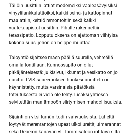
Tällöin uusittiin lattiat moderneiksi vaaleasävyisiksi 
vinyylilankkulattioiksi, kaikki seinä- ja kattopinnat 
maalattiin, keittiö remontoitiin sekä kaikki 
vaatekaapistot uusittiin. Pihalle rakennettiin 
terassipatio. Lopputuloksena on ajattoman viihtyisä 
kokonaisuus, johon on helppo muuttaa.

Taloyhtiö sijaitsee mäen päällä suurella, vehreällä 
omalla tontillaan. Kunnossapito on ollut 
pitkäjänteisestä: julkisivut, ikkunat ja vesikatto on jo 
uusittu. LVIS-saneerauksen hankesuunnittelu on 
käynnistetty, mutta varsinaisia päätöksiä 
toteutuksesta ei vielä ole tehty. Lisäksi yhtiössä 
selvitetään maalämpöön siirtymisen mahdollisuuksia.

Sijainti on yksi tämän kodin vahvuuksista. Läheltä 
löytyvät merenrantojen upeat ulkoilureitit, uimarannat 
sekä Degerön kanavan yli Tammisaloon johtava silta. 