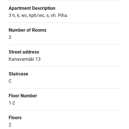
Apartment Description
3 h, k, wc, kph/wc, s, vh. Piha.
Number of Rooms
3
Street address
Kanavamäki 13
Staircase
C
Floor Number
1-2
Floors
2