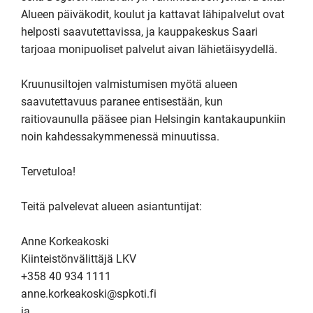
Alueen päiväkodit, koulut ja kattavat lähipalvelut ovat 
helposti saavutettavissa, ja kauppakeskus Saari 
tarjoaa monipuoliset palvelut aivan lähietäisyydellä. 

Kruunusiltojen valmistumisen myötä alueen 
saavutettavuus paranee entisestään, kun 
raitiovaunulla pääsee pian Helsingin kantakaupunkiin 
noin kahdessakymmenessä minuutissa.

Tervetuloa!

Teitä palvelevat alueen asiantuntijat:

Anne Korkeakoski

Kiinteistönvälittäjä LKV

+358 40 934 1111

anne.korkeakoski@spkoti.fi

ja
