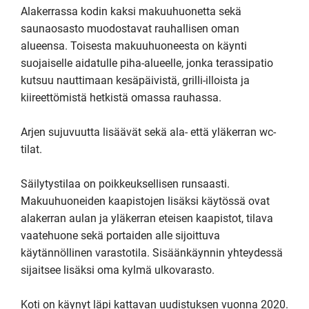
Alakerrassa kodin kaksi makuuhuonetta sekä 
saunaosasto muodostavat rauhallisen oman 
alueensa. Toisesta makuuhuoneesta on käynti 
suojaiselle aidatulle piha-alueelle, jonka terassipatio 
kutsuu nauttimaan kesäpäivistä, grilli-illoista ja 
kiireettömistä hetkistä omassa rauhassa.

Arjen sujuvuutta lisäävät sekä ala- että yläkerran wc-
tilat.

Säilytystilaa on poikkeuksellisen runsaasti. 
Makuuhuoneiden kaapistojen lisäksi käytössä ovat 
alakerran aulan ja yläkerran eteisen kaapistot, tilava 
vaatehuone sekä portaiden alle sijoittuva 
käytännöllinen varastotila. Sisäänkäynnin yhteydessä 
sijaitsee lisäksi oma kylmä ulkovarasto.

Koti on käynyt läpi kattavan uudistuksen vuonna 2020. 