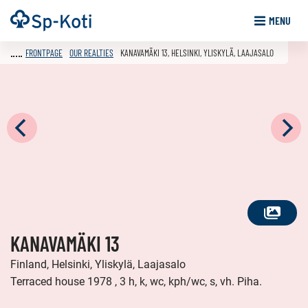
Go
Frontpage
MENU
to
content
FRONTPAGE
OUR REALTIES
KANAVAMÄKI 13, HELSINKI, YLISKYLÄ, LAAJASALO
SEE
KANAVAMÄKI 13
ALL
PHOTOS
Finland, Helsinki, Yliskylä, Laajasalo
Terraced house 1978 , 3 h, k, wc, kph/wc, s, vh. Piha.