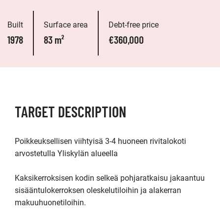
Built
Surface area
Debt-free price
1978
83 m²
€360,000
TARGET DESCRIPTION
Poikkeuksellisen viihtyisä 3-4 huoneen rivitalokoti 
arvostetulla Yliskylän alueella

Kaksikerroksisen kodin selkeä pohjaratkaisu jakaantuu 
sisääntulokerroksen oleskelutiloihin ja alakerran 
makuuhuonetiloihin.
