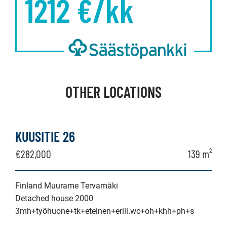
1212
€/kk
OTHER LOCATIONS
KUUSITIE 26
€282,000
139 m²
Finland Muurame Tervamäki
Detached house 2000
3mh+työhuone+tk+eteinen+erill.wc+oh+khh+ph+s