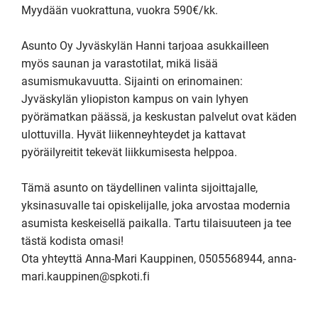
Myydään vuokrattuna, vuokra 590€/kk.

Asunto Oy Jyväskylän Hanni tarjoaa asukkailleen 
myös saunan ja varastotilat, mikä lisää 
asumismukavuutta. Sijainti on erinomainen: 
Jyväskylän yliopiston kampus on vain lyhyen 
pyörämatkan päässä, ja keskustan palvelut ovat käden 
ulottuvilla. Hyvät liikenneyhteydet ja kattavat 
pyöräilyreitit tekevät liikkumisesta helppoa.

Tämä asunto on täydellinen valinta sijoittajalle, 
yksinasuvalle tai opiskelijalle, joka arvostaa modernia 
asumista keskeisellä paikalla. Tartu tilaisuuteen ja tee 
tästä kodista omasi!

Ota yhteyttä Anna-Mari Kauppinen, 0505568944, anna-
mari.kauppinen@spkoti.fi