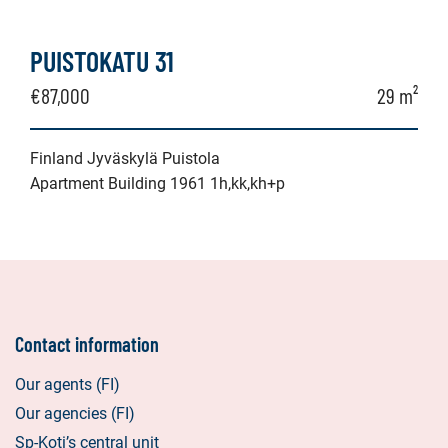
PUISTOKATU 31
€87,000
29 m²
Finland Jyväskylä Puistola
Apartment Building 1961 1h,kk,kh+p
Contact information
Our agents (FI)
Our agencies (FI)
Sp-Koti’s central unit