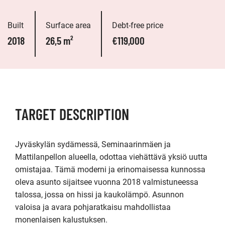
Built
Surface area
Debt-free price
2018
26,5 m²
€119,000
TARGET DESCRIPTION
Jyväskylän sydämessä, Seminaarinmäen ja 
Mattilanpellon alueella, odottaa viehättävä yksiö uutta 
omistajaa. Tämä moderni ja erinomaisessa kunnossa 
oleva asunto sijaitsee vuonna 2018 valmistuneessa 
talossa, jossa on hissi ja kaukolämpö. Asunnon 
valoisa ja avara pohjaratkaisu mahdollistaa 
monenlaisen kalustuksen.
