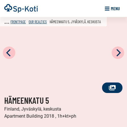
Go
Frontpage
MENU
to
content
FRONTPAGE
OUR REALTIES
HÄMEENKATU 5, JYVÄSKYLÄ, KESKUSTA
SEE
HÄMEENKATU 5
ALL
PHOTOS
Finland, Jyväskylä, keskusta
Apartment Building 2018 , 1h+kt+ph