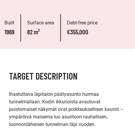
Built
Surface area
Debt-free price
1969
82 m²
€355,000
TARGET DESCRIPTION
Ihastuttava läpitalon päätyasunto hurmaa 
tunnelmallaan. Kodin ikkunoista avautuvat 
puistomaiset näkymät ovat poikkeuksellisen kauniit – 
ympäröivä maisema luo asuntoon rauhallisen, 
luonnonläheisen tunnelman läpi vuoden.
