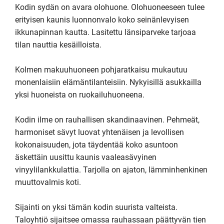
Kodin sydän on avara olohuone. Olohuoneeseen tulee 
erityisen kaunis luonnonvalo koko seinänlevyisen 
ikkunapinnan kautta. Lasitettu länsiparveke tarjoaa 
tilan nauttia kesäilloista. 

Kolmen makuuhuoneen pohjaratkaisu mukautuu 
monenlaisiin elämäntilanteisiin. Nykyisillä asukkailla 
yksi huoneista on ruokailuhuoneena. 

Kodin ilme on rauhallisen skandinaavinen. Pehmeät, 
harmoniset sävyt luovat yhtenäisen ja levollisen 
kokonaisuuden, jota täydentää koko asuntoon 
äskettäin uusittu kaunis vaaleasävyinen 
vinyylilankkulattia. Tarjolla on ajaton, lämminhenkinen 
muuttovalmis koti.

Sijainti on yksi tämän kodin suurista valteista. 
Taloyhtiö sijaitsee omassa rauhassaan päättyvän tien 