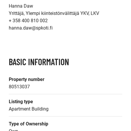
Hanna Daw

Yrittäjä, Ylempi kiinteistönvälittäjä YKV, LKV

+ 358 400 810 002

hanna.daw@spkoti.fi

BASIC INFORMATION
Property number
80513037
Listing type
Apartment Building
Type of Ownership