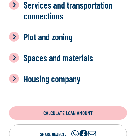
Services and transportation
connections
Plot and zoning
Spaces and materials
Housing company
CALCULATE LOAN AMOUNT
Share
Share
S
SHARE OBJECT: