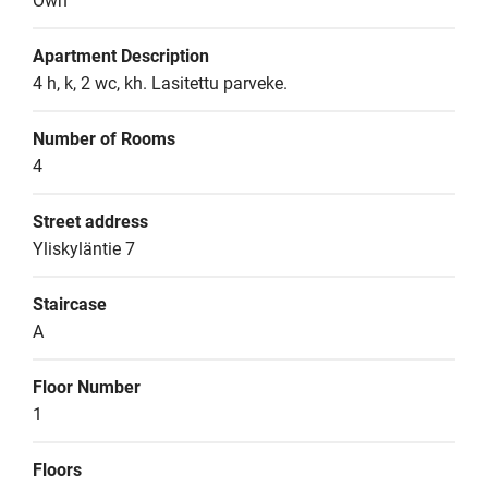
Own
Apartment Description
4 h, k, 2 wc, kh. Lasitettu parveke.
Number of Rooms
4
Street address
Yliskyläntie 7
Staircase
A
Floor Number
1
Floors