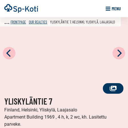
Go
Frontpage
MENU
to
content
FRONTPAGE
OUR REALTIES
YLISKYLÄNTIE 7, HELSINKI, YLISKYLÄ, LAAJASALO
SEE
YLISKYLÄNTIE 7
ALL
PHOTOS
Finland, Helsinki, Yliskylä, Laajasalo
Apartment Building 1969 , 4 h, k, 2 wc, kh. Lasitettu
parveke.