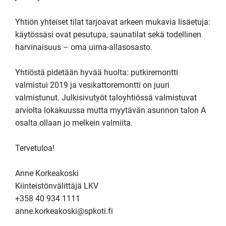
Yhtiön yhteiset tilat tarjoavat arkeen mukavia lisäetuja: 
käytössäsi ovat pesutupa, saunatilat sekä todellinen 
harvinaisuus – oma uima-allasosasto.

Yhtiöstä pidetään hyvää huolta: putkiremontti 
valmistui 2019 ja vesikattoremontti on juuri 
valmistunut. Julkisivutyöt taloyhtiössä valmistuvat 
arviolta lokakuussa mutta myytävän asunnon talon A 
osalta ollaan jo melkein valmiita.

Tervetuloa!

Anne Korkeakoski

Kiinteistönvälittäjä LKV

+358 40 934 1111

anne.korkeakoski@spkoti.fi
