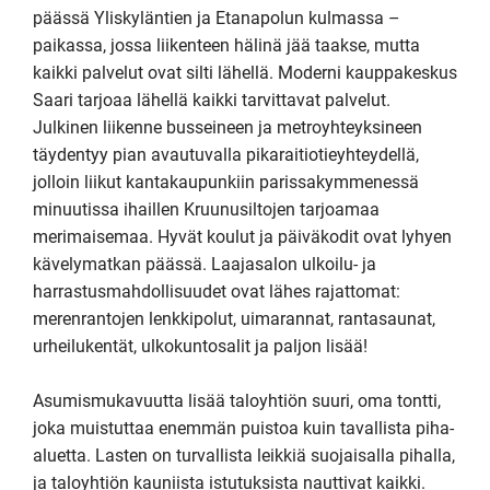
päässä Yliskyläntien ja Etanapolun kulmassa – 
paikassa, jossa liikenteen hälinä jää taakse, mutta 
kaikki palvelut ovat silti lähellä. Moderni kauppakeskus 
Saari tarjoaa lähellä kaikki tarvittavat palvelut. 
Julkinen liikenne busseineen ja metroyhteyksineen 
täydentyy pian avautuvalla pikaraitiotieyhteydellä, 
jolloin liikut kantakaupunkiin parissakymmenessä 
minuutissa ihaillen Kruunusiltojen tarjoamaa 
merimaisemaa. Hyvät koulut ja päiväkodit ovat lyhyen 
kävelymatkan päässä. Laajasalon ulkoilu- ja 
harrastusmahdollisuudet ovat lähes rajattomat: 
merenrantojen lenkkipolut, uimarannat, rantasaunat, 
urheilukentät, ulkokuntosalit ja paljon lisää!

Asumismukavuutta lisää taloyhtiön suuri, oma tontti, 
joka muistuttaa enemmän puistoa kuin tavallista piha-
aluetta. Lasten on turvallista leikkiä suojaisalla pihalla, 
ja taloyhtiön kauniista istutuksista nauttivat kaikki. 
