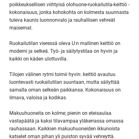
poikkeuksellisen viihtyisä olohuone-ruokailutila-keittiö -
kokonaisuus, jonka kohokohta on kolmesta suunnasta 
tuleva kaunis luonnonvalo ja rauhallisen vehreät 
maisemat.

Ruokailutilan vieressä oleva U:n mallinen keittiö on 
moderni ja selkeä. Työ- ja säilytystilaa on hyvin ja 
kaikki on käden ulottuvilla. 

Tilojen välinen rytmi toimii hyvin: keittiö avautuu 
luontevasti ruokailutilan suuntaan, mutta säilyttää 
samalla oman selkeän paikkansa. Kokonaisuus on 
ilmava, valoisa ja kodikas. 

Makuuhuoneita on kolme; pienin on eteisaulaa 
vastapäätä ja kaksi tilavampaa yläkerrassa omassa 
rauhassaan. Kaikkien makuuhuoneiden ikkunoista 
katselet oman pihan yli puiston syvää vehreyttä. 
