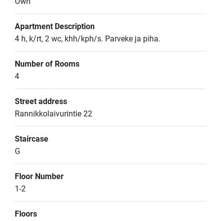
Own
Apartment Description
4 h, k/rt, 2 wc, khh/kph/s. Parveke ja piha.
Number of Rooms
4
Street address
Rannikkolaivurintie 22
Staircase
G
Floor Number
1-2
Floors