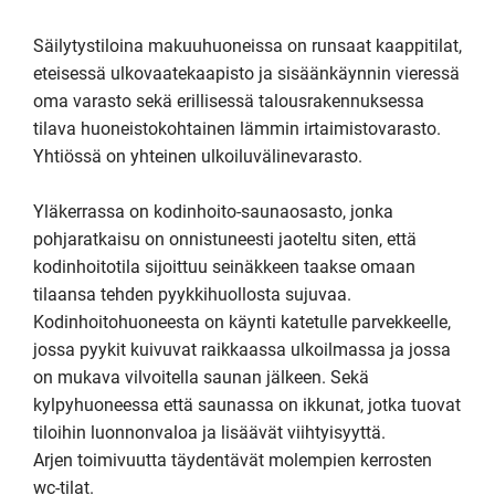
Säilytystiloina makuuhuoneissa on runsaat kaappitilat, 
eteisessä ulkovaatekaapisto ja sisäänkäynnin vieressä 
oma varasto sekä erillisessä talousrakennuksessa 
tilava huoneistokohtainen lämmin irtaimistovarasto. 
Yhtiössä on yhteinen ulkoiluvälinevarasto.

Yläkerrassa on kodinhoito-saunaosasto, jonka 
pohjaratkaisu on onnistuneesti jaoteltu siten, että 
kodinhoitotila sijoittuu seinäkkeen taakse omaan 
tilaansa tehden pyykkihuollosta sujuvaa. 
Kodinhoitohuoneesta on käynti katetulle parvekkeelle, 
jossa pyykit kuivuvat raikkaassa ulkoilmassa ja jossa 
on mukava vilvoitella saunan jälkeen. Sekä 
kylpyhuoneessa että saunassa on ikkunat, jotka tuovat 
tiloihin luonnonvaloa ja lisäävät viihtyisyyttä.

Arjen toimivuutta täydentävät molempien kerrosten 
wc-tilat.
