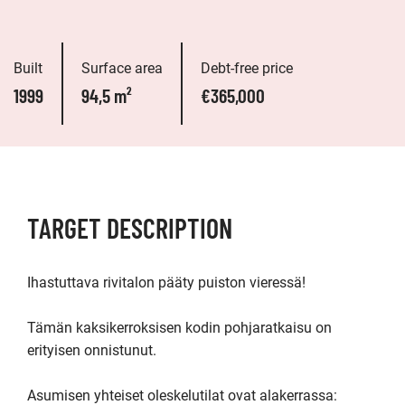
Built
Surface area
Debt-free price
1999
94,5 m²
€365,000
TARGET DESCRIPTION
Ihastuttava rivitalon pääty puiston vieressä!

Tämän kaksikerroksisen kodin pohjaratkaisu on 
erityisen onnistunut.

Asumisen yhteiset oleskelutilat ovat alakerrassa: 