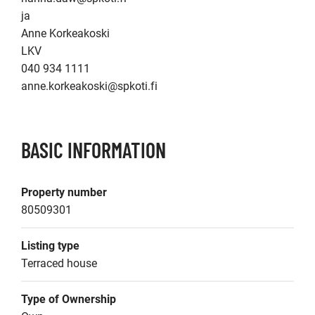
ja 

Anne Korkeakoski

LKV

040 934 1111

BASIC INFORMATION
Property number
80509301
Listing type
Terraced house
Type of Ownership