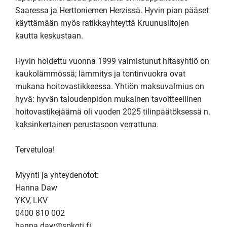
Saaressa ja Herttoniemen Herzissä. Hyvin pian pääset 
käyttämään myös ratikkayhteyttä Kruunusiltojen 
kautta keskustaan.

Hyvin hoidettu vuonna 1999 valmistunut hitasyhtiö on 
kaukolämmössä; lämmitys ja tontinvuokra ovat 
mukana hoitovastikkeessa. Yhtiön maksuvalmius on 
hyvä: hyvän taloudenpidon mukainen tavoitteellinen 
hoitovastikejäämä oli vuoden 2025 tilinpäätöksessä n. 
kaksinkertainen perustasoon verrattuna.

Tervetuloa!

Myynti ja yhteydenotot:

Hanna Daw 

YKV, LKV

0400 810 002

hanna.daw@spkoti.fi
