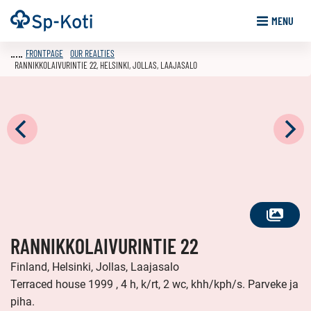
Go
Frontpage
MENU
to
content
FRONTPAGE
OUR REALTIES
RANNIKKOLAIVURINTIE 22, HELSINKI, JOLLAS, LAAJASALO
SEE
RANNIKKOLAIVURINTIE 22
ALL
PHOTOS
Finland, Helsinki, Jollas, Laajasalo
Terraced house 1999 , 4 h, k/rt, 2 wc, khh/kph/s. Parveke ja
piha.