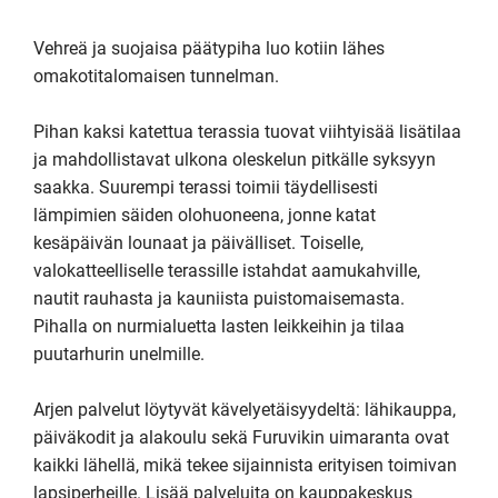
Vehreä ja suojaisa päätypiha luo kotiin lähes 
omakotitalomaisen tunnelman. 

Pihan kaksi katettua terassia tuovat viihtyisää lisätilaa 
ja mahdollistavat ulkona oleskelun pitkälle syksyyn 
saakka. Suurempi terassi toimii täydellisesti 
lämpimien säiden olohuoneena, jonne katat 
kesäpäivän lounaat ja päivälliset. Toiselle, 
valokatteelliselle terassille istahdat aamukahville, 
nautit rauhasta ja kauniista puistomaisemasta.

Pihalla on nurmialuetta lasten leikkeihin ja tilaa 
puutarhurin unelmille.

Arjen palvelut löytyvät kävelyetäisyydeltä: lähikauppa, 
päiväkodit ja alakoulu sekä Furuvikin uimaranta ovat 
kaikki lähellä, mikä tekee sijainnista erityisen toimivan 
lapsiperheille. Lisää palveluita on kauppakeskus 