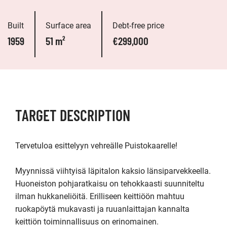
Built
Surface area
Debt-free price
1959
51 m²
€299,000
TARGET DESCRIPTION
Tervetuloa esittelyyn vehreälle Puistokaarelle!

Myynnissä viihtyisä läpitalon kaksio länsiparvekkeella. 
Huoneiston pohjaratkaisu on tehokkaasti suunniteltu 
ilman hukkaneliöitä. Erilliseen keittiöön mahtuu 
ruokapöytä mukavasti ja ruuanlaittajan kannalta 
keittiön toiminnallisuus on erinomainen.
