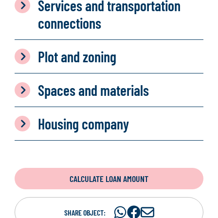
Services and transportation
connections
Plot and zoning
Spaces and materials
Housing company
CALCULATE LOAN AMOUNT
Share
Share
S
SHARE OBJECT: