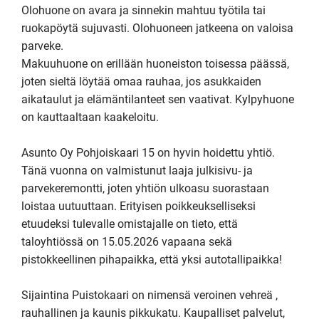
Olohuone on avara ja sinnekin mahtuu työtila tai 
ruokapöytä sujuvasti. Olohuoneen jatkeena on valoisa 
parveke.

Makuuhuone on erillään huoneiston toisessa päässä, 
joten sieltä löytää omaa rauhaa, jos asukkaiden 
aikataulut ja elämäntilanteet sen vaativat. Kylpyhuone 
on kauttaaltaan kaakeloitu.

Asunto Oy Pohjoiskaari 15 on hyvin hoidettu yhtiö. 
Tänä vuonna on valmistunut laaja julkisivu- ja 
parvekeremontti, joten yhtiön ulkoasu suorastaan 
loistaa uutuuttaan. Erityisen poikkeukselliseksi 
etuudeksi tulevalle omistajalle on tieto, että 
taloyhtiössä on 15.05.2026 vapaana sekä 
pistokkeellinen pihapaikka, että yksi autotallipaikka!

Sijaintina Puistokaari on nimensä veroinen vehreä , 
rauhallinen ja kaunis pikkukatu. Kaupalliset palvelut, 