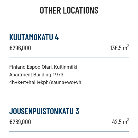
OTHER LOCATIONS
KUUTAMOKATU 4
€296,000
136,5 m²
Finland Espoo Olari, Kuitinmäki
Apartment Building 1973
4h+k+rt+halli+kph/sauna+wc+vh
JOUSENPUISTONKATU 3
€289,000
42,5 m²