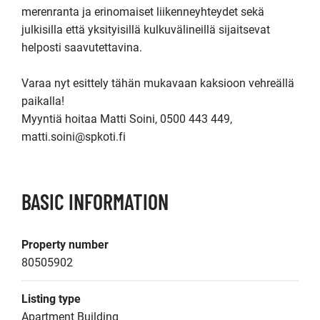
merenranta ja erinomaiset liikenneyhteydet sekä 
julkisilla että yksityisillä kulkuvälineillä sijaitsevat 
helposti saavutettavina.

Varaa nyt esittely tähän mukavaan kaksioon vehreällä 
paikalla! 

Myyntiä hoitaa Matti Soini, 0500 443 449, 
matti.soini@spkoti.fi
BASIC INFORMATION
Property number
80505902
Listing type
Apartment Building