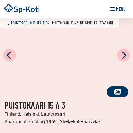
Go
Frontpage
MENU
to
content
FRONTPAGE
OUR REALTIES
PUISTOKAARI 15 A 3, HELSINKI, LAUTTASAARI
SEE
PUISTOKAARI 15 A 3
ALL
PHOTOS
Finland, Helsinki, Lauttasaari
Apartment Building 1959 , 2h+k+kph+parveke