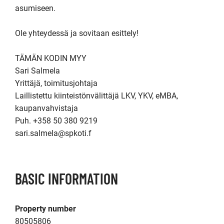
asumiseen.

Ole yhteydessä ja sovitaan esittely!

TÄMÄN KODIN MYY

Sari Salmela

Yrittäjä, toimitusjohtaja

Laillistettu kiinteistönvälittäjä LKV, YKV, eMBA, 
kaupanvahvistaja

Puh. +358 50 380 9219

sari.salmela@spkoti.f
BASIC INFORMATION
Property number
80505806