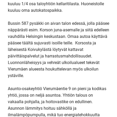
kuuluu 1/4 osa taloyhtiön kellaritilasta. Huoneistolle 
kuuluu oma autokatospaikka.

Bussin 587 pysäkki on aivan talon edessä, jolla pääsee 
näppärästi esim. Korson juna-asemalle ja siitä edelleen 
vauhdilla Helsingin keskustaan. Omaa autoa käyttävä 
pääsee täältä sujuvasti isoille teille.  Korsosta ja 
läheisestä Koivukylästä löytyvät kattavat 
päivittäispalvelut ja harrastusmahdollisuudet. 
Luonnonläheisyys ja vehreät ulkoilualueet tekevät 
Vierumäen alueesta houkuttelevan myös ulkoilun 
ystäville.

Asunto-osakeyhtiö Vierumäentie 9 on pieni ja kodikas 
yhtiö, jossa on neljä asuntoa. Yhtiön talous on 
vakaalla pohjalla, ja hoitovastike on edullinen. 
Asunnon lämmitys hoituu sähköllä ja 
ilmalämpöpumpulla, mikä tuo energiatehokkuutta 