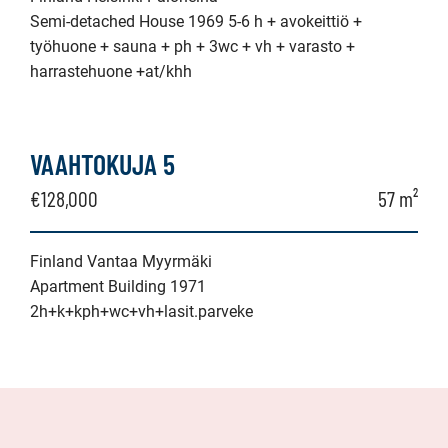
Semi-detached House 1969 5-6 h + avokeittiö +
työhuone + sauna + ph + 3wc + vh + varasto +
harrastehuone +at/khh
VAAHTOKUJA 5
€128,000
57 m²
Finland Vantaa Myyrmäki
Apartment Building 1971
2h+k+kph+wc+vh+lasit.parveke