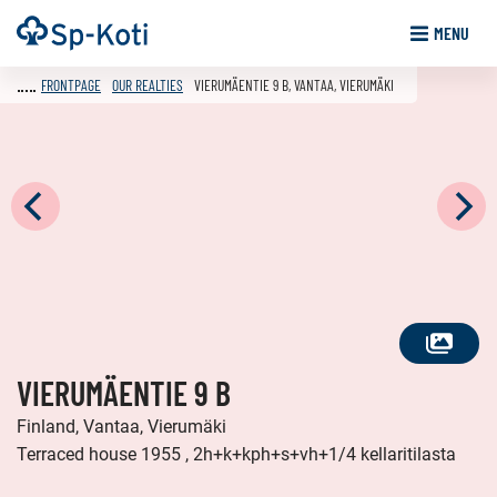
Go
Frontpage
MENU
to
content
FRONTPAGE
OUR REALTIES
VIERUMÄENTIE 9 B, VANTAA, VIERUMÄKI
SEE
VIERUMÄENTIE 9 B
ALL
PHOTOS
Finland, Vantaa, Vierumäki
Terraced house 1955 , 2h+k+kph+s+vh+1/4 kellaritilasta