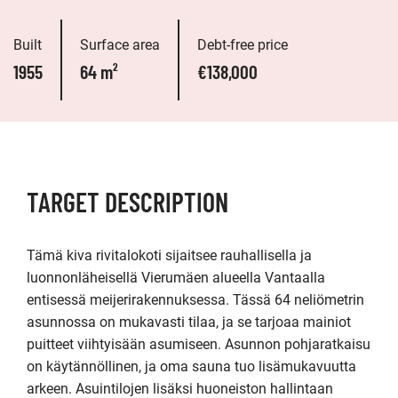
Built
Surface area
Debt-free price
1955
64 m²
€138,000
TARGET DESCRIPTION
Tämä kiva rivitalokoti sijaitsee rauhallisella ja 
luonnonläheisellä Vierumäen alueella Vantaalla 
entisessä meijerirakennuksessa. Tässä 64 neliömetrin 
asunnossa on mukavasti tilaa, ja se tarjoaa mainiot 
puitteet viihtyisään asumiseen. Asunnon pohjaratkaisu 
on käytännöllinen, ja oma sauna tuo lisämukavuutta 
arkeen. Asuintilojen lisäksi huoneiston hallintaan 