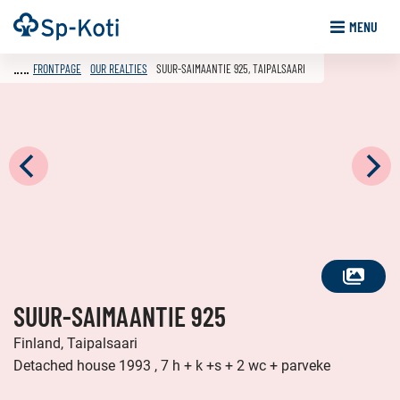
Go
Frontpage
MENU
to
content
FRONTPAGE
OUR REALTIES
SUUR-SAIMAANTIE 925, TAIPALSAARI
SEE
SUUR-SAIMAANTIE 925
ALL
PHOTOS
Finland, Taipalsaari
Detached house 1993 , 7 h + k +s + 2 wc + parveke