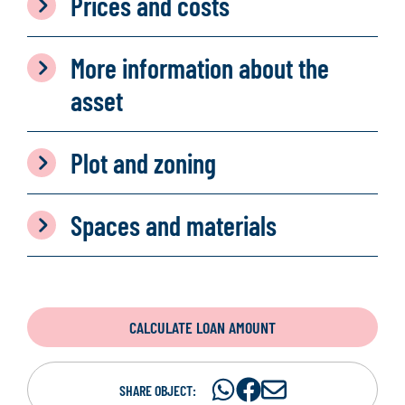
Prices and costs
More information about the
asset
Plot and zoning
Spaces and materials
CALCULATE LOAN AMOUNT
Share
Share
S
SHARE OBJECT: