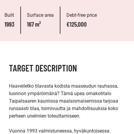
Built
Surface area
Debt-free price
1993
167 m²
€125,000
TARGET DESCRIPTION
Haaveiletko tilavasta kodista maaseudun rauhassa, 
luonnon ympäröimänä? Tämä upea omakotitalo 
Taipalsaaren kauniissa maalaismaisemissa tarjoaa 
runsaasti tilaa, toimivuutta ja mahdollisuuksia koko 
perheen unelmien toteuttamiseen.

Vuonna 1993 valmistuneessa, hyväkuntoisessa 