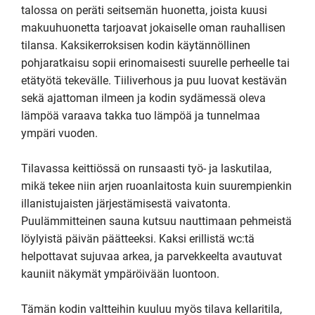
talossa on peräti seitsemän huonetta, joista kuusi 
makuuhuonetta tarjoavat jokaiselle oman rauhallisen 
tilansa. Kaksikerroksisen kodin käytännöllinen 
pohjaratkaisu sopii erinomaisesti suurelle perheelle tai 
etätyötä tekevälle. Tiiliverhous ja puu luovat kestävän 
sekä ajattoman ilmeen ja kodin sydämessä oleva 
lämpöä varaava takka tuo lämpöä ja tunnelmaa 
ympäri vuoden.

Tilavassa keittiössä on runsaasti työ- ja laskutilaa, 
mikä tekee niin arjen ruoanlaitosta kuin suurempienkin 
illanistujaisten järjestämisestä vaivatonta. 
Puulämmitteinen sauna kutsuu nauttimaan pehmeistä 
löylyistä päivän päätteeksi. Kaksi erillistä wc:tä 
helpottavat sujuvaa arkea, ja parvekkeelta avautuvat 
kauniit näkymät ympäröivään luontoon.

Tämän kodin valtteihin kuuluu myös tilava kellaritila, 