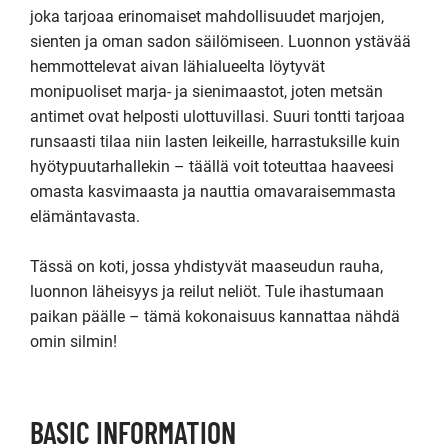
joka tarjoaa erinomaiset mahdollisuudet marjojen, 
sienten ja oman sadon säilömiseen. Luonnon ystävää 
hemmottelevat aivan lähialueelta löytyvät 
monipuoliset marja- ja sienimaastot, joten metsän 
antimet ovat helposti ulottuvillasi. Suuri tontti tarjoaa 
runsaasti tilaa niin lasten leikeille, harrastuksille kuin 
hyötypuutarhallekin – täällä voit toteuttaa haaveesi 
omasta kasvimaasta ja nauttia omavaraisemmasta 
elämäntavasta.

Tässä on koti, jossa yhdistyvät maaseudun rauha, 
luonnon läheisyys ja reilut neliöt. Tule ihastumaan 
paikan päälle – tämä kokonaisuus kannattaa nähdä 
omin silmin!
BASIC INFORMATION