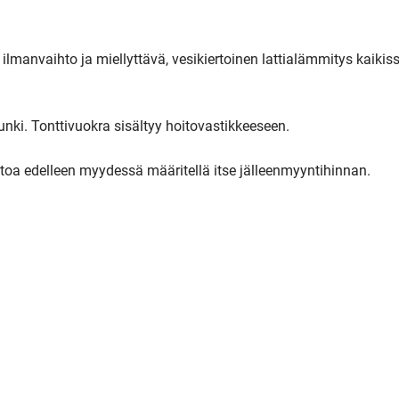
manvaihto ja miellyttävä, vesikiertoinen lattialämmitys kaikissa 
nki. Tonttivuokra sisältyy hoitovastikkeeseen.

oa edelleen myydessä määritellä itse jälleenmyyntihinnan.
