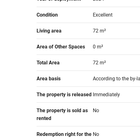
Condition
Excellent
Living area
72 m²
Area of Other Spaces
0 m²
Total Area
72 m²
Area basis
According to the by-
The property is released
Immediately
The property is sold as 
No
rented
Redemption right for the 
No