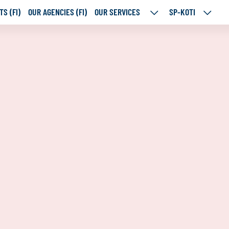
S (FI)
OUR AGENCIES (FI)
OUR SERVICES
SP-KOTI
OUR
SP-
SERVICES
KOTI
SUBPAGES
SUBPA