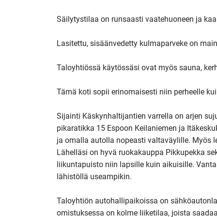
Säilytystilaa on runsaasti vaatehuoneen ja kaapi
Lasitettu, sisäänvedetty kulmaparveke on maini
Taloyhtiössä käytössäsi ovat myös sauna, kerh
Tämä koti sopii erinomaisesti niin perheelle kui
Sijainti Käskynhaltijantien varrella on arjen su
pikaratikka 15 Espoon Keilaniemen ja Itäkesku
ja omalla autolla nopeasti valtaväylille. Myös len
Lähelläsi on hyvä ruokakauppa Pikkupekka sekä O
liikuntapuisto niin lapsille kuin aikuisille. Van
lähistöllä useampikin. 

Taloyhtiön autohallipaikoissa on sähköautonlat
omistuksessa on kolme liiketilaa, joista saadaan