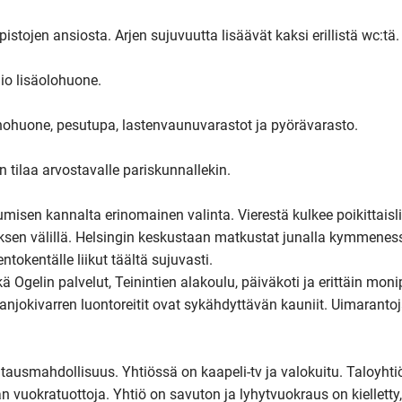
stojen ansiosta. Arjen sujuvuutta lisäävät kaksi erillistä wc:tä.

o lisäolohuone.

ohuone, pesutupa, lastenvaunuvarastot ja pyörävarasto.

n tilaa arvostavalle pariskunnallekin.

jumisen kannalta erinomainen valinta. Vierestä kulkee poikittaisli
ksen välillä. Helsingin keskustaan matkustat junalla kymmenes
tokentälle liikut täältä sujuvasti.

gelin palvelut, Teinintien alakoulu, päiväkoti ja erittäin moni
taanjokivarren luontoreitit ovat sykähdyttävän kauniit. Uimarantoj
ausmahdollisuus. Yhtiössä on kaapeli-tv ja valokuitu. Taloyhtiö
 vuokratuottoja. Yhtiö on savuton ja lyhytvuokraus on kielletty, j