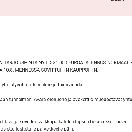
ELATON TARJOUSHINTA NYT  321 000 EUROA. ALENNUS NORMAALI
 10.8. MENNESSÄ SOVITTUIHIN KAUPPOIHIN.

hdistyvät moderni ilme ja toimiva arki.

ikkään tunnelman. Avara olohuone ja avokeittiö muodostavat yhte
n tilava ja soveltuu vaikkapa kahden lapsen huoneeksi. Toisen 
että lasitetulle parvekkeelle päin.
