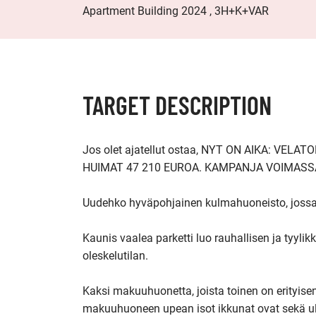
Apartment Building 2024 , 3H+K+VAR
TARGET DESCRIPTION
Jos olet ajatellut ostaa, NYT ON AIKA: V
HUIMAT 47 210 EUROA. KAMPANJA VOIMASSA
Uudehko hyväpohjainen kulmahuoneisto, jossa y
Kaunis vaalea parketti luo rauhallisen ja tyyl
oleskelutilan.

Kaksi makuuhuonetta, joista toinen on erityise
makuuhuoneen upean isot ikkunat ovat sekä ulos 