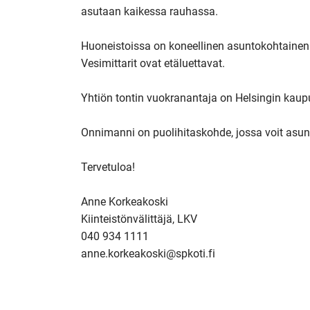
asutaan kaikessa rauhassa.

Huoneistoissa on koneellinen asuntokohtainen il
Vesimittarit ovat etäluettavat.

Yhtiön tontin vuokranantaja on Helsingin kaupu
Onnimanni on puolihitaskohde, jossa voit asunt
Tervetuloa!

Anne Korkeakoski

Kiinteistönvälittäjä, LKV

040 934 1111

anne.korkeakoski@spkoti.fi