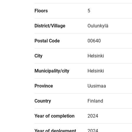
Floors
5
District/Village
Oulunkylä
Postal Code
00640
City
Helsinki
Municipality/city
Helsinki
Province
Uusimaa
Country
Finland
Year of completion
2024
Year of deployment
2024