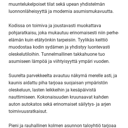
muuntelukelpoiset tilat sekä upean yhdistelmän 
luonnonläheisyyttä ja modernia asumismukavuutta.

Kodissa on toimiva ja joustavasti muokattava 
pohjaratkaisu, joka mukautuu erinomaisesti niin perhe-
elämän kuin etätyönkin tarpeisiin. Tyylikäs keittiö 
muodostaa kodin sydämen ja yhdistyy luontevasti 
oleskelutiloihin. Tunnelmallinen takkahuone tuo 
asumiseen lämpöä ja viihtyisyyttä ympäri vuoden.

Suurelta parvekkeelta avautuu näkymä merelle asti, ja 
kaunis aidattu piha tarjoaa suojaisan ympäristön 
oleskeluun, lasten leikkeihin ja kesäpäivistä 
nauttimiseen. Kokonaisuuden kruunaavat kahden 
auton autokatos sekä erinomaiset säilytys- ja arjen 
toimivuusratkaisut.

Pieni ja rauhallinen kolmen asunnon taloyhtiö tarjoaa 