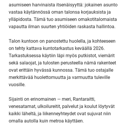
asumiseen harvinaista itsenäisyyttä: jokainen asunto 
vastaa käytännössä oman talonsa korjauksista ja 
ylläpidosta. Tämä tuo asumiseen omakotitalomaista 
vapautta ilman suurten yhtiöiden raskasta hallintoa.

Talon kuntoon on panostettu huolella, ja kohteeseen 
on tehty kattava kuntotarkastus keväällä 2026. 
Tarkastuksessa käytiin läpi myös putkistot, viemärit 
sekä salaojat, ja tulosten perusteella nämä rakenteet 
ovat erittäin hyvässä kunnossa. Tämä tuo ostajalle 
merkittävää huolettomuutta ja varmuutta tuleville 
vuosille.

Sijainti on erinomainen — meri, Rantaraitti, 
venesatamat, ulkoilureitit, palvelut ja koulut löytyvät 
kaikki läheltä, ja liikenneyhteydet ovat sujuvat niin 
omalla autolla kuin metroa käyttäen.
