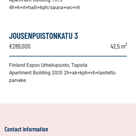
4h+k+rt+halli+kph/sauna+wc+vh
JOUSENPUISTONKATU 3
€289,000
42,5 m²
Finland Espoo Urheilupuisto, Tapiola
Apartment Building 2020 2h+ak+kph+vh+lasitettu
parveke
Contact information