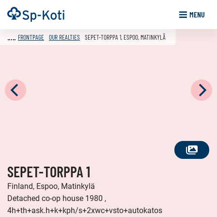
Go
Frontpage
MENU
to
content
FRONTPAGE
OUR REALTIES
SEPET-TORPPA 1, ESPOO, MATINKYLÄ
SEE
SEPET-TORPPA 1
ALL
PHOTOS
Finland, Espoo, Matinkylä
Detached co-op house 1980 ,
4h+th+ask.h+k+kph/s+2xwc+vsto+autokatos