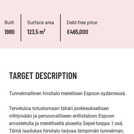
Built
Surface area
Debt-free price
1980
123,5 m²
€465,000
TARGET DESCRIPTION
Tunnelmallinen hirsitalo merellisen Espoon sydämessä

Tervetuloa tutustumaan tähän poikkeuksellisen 
viihtyisään ja persoonalliseen erillistaloon Espoon 
arvostetulla ja merellisellä alueella Sepet-torppa 1:ssä. 
Tämä laadukas hirsitalo tarjoaa lämpimän tunnelman, 