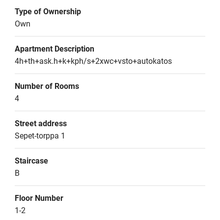
Type of Ownership
Own
Apartment Description
4h+th+ask.h+k+kph/s+2xwc+vsto+autokatos
Number of Rooms
4
Street address
Sepet-torppa 1
Staircase
B
Floor Number
1-2