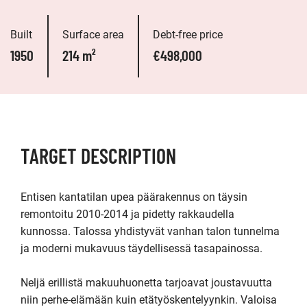
Built
Surface area
Debt-free price
1950
214 m²
€498,000
TARGET DESCRIPTION
Entisen kantatilan upea päärakennus on täysin 
remontoitu 2010-2014 ja pidetty rakkaudella 
kunnossa. Talossa yhdistyvät vanhan talon tunnelma 
ja moderni mukavuus täydellisessä tasapainossa.

Neljä erillistä makuuhuonetta tarjoavat joustavuutta 
niin perhe-elämään kuin etätyöskentelyynkin. Valoisa 