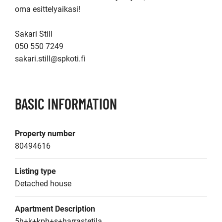
oma esittelyaikasi!

Sakari Still

050 550 7249

sakari.still@spkoti.fi
BASIC INFORMATION
Property number
80494616
Listing type
Detached house
Apartment Description
5h+k+kph+s+harrastetila