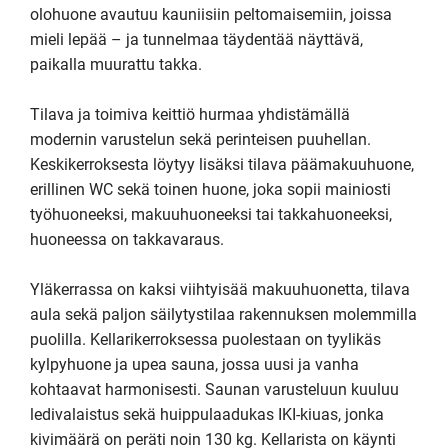
olohuone avautuu kauniisiin peltomaisemiin, joissa 
mieli lepää – ja tunnelmaa täydentää näyttävä, 
paikalla muurattu takka.

Tilava ja toimiva keittiö hurmaa yhdistämällä 
modernin varustelun sekä perinteisen puuhellan. 
Keskikerroksesta löytyy lisäksi tilava päämakuuhuone, 
erillinen WC sekä toinen huone, joka sopii mainiosti 
työhuoneeksi, makuuhuoneeksi tai takkahuoneeksi, 
huoneessa on takkavaraus.

Yläkerrassa on kaksi viihtyisää makuuhuonetta, tilava 
aula sekä paljon säilytystilaa rakennuksen molemmilla 
puolilla. Kellarikerroksessa puolestaan on tyylikäs 
kylpyhuone ja upea sauna, jossa uusi ja vanha 
kohtaavat harmonisesti. Saunan varusteluun kuuluu 
ledivalaistus sekä huippulaadukas IKI-kiuas, jonka 
kivimäärä on peräti noin 130 kg. Kellarista on käynti 