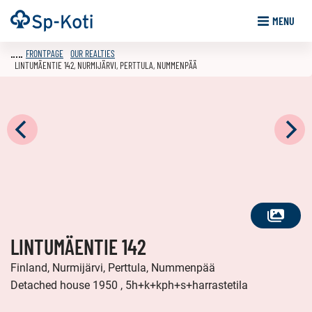
Go
Frontpage
MENU
to
content
FRONTPAGE
OUR REALTIES
LINTUMÄENTIE 142, NURMIJÄRVI, PERTTULA, NUMMENPÄÄ
SEE
LINTUMÄENTIE 142
ALL
PHOTOS
Finland, Nurmijärvi, Perttula, Nummenpää
Detached house 1950 , 5h+k+kph+s+harrastetila