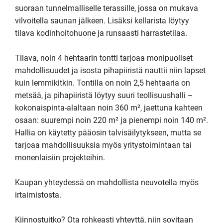
suoraan tunnelmalliselle terassille, jossa on mukava 
vilvoitella saunan jälkeen. Lisäksi kellarista löytyy 
tilava kodinhoitohuone ja runsaasti harrastetilaa.

Tilava, noin 4 hehtaarin tontti tarjoaa monipuoliset 
mahdollisuudet ja isosta pihapiiristä nauttii niin lapset 
kuin lemmikitkin. Tontilla on noin 2,5 hehtaaria on 
metsää, ja pihapiiristä löytyy suuri teollisuushalli – 
kokonaispinta-alaltaan noin 360 m², jaettuna kahteen 
osaan: suurempi noin 220 m² ja pienempi noin 140 m². 
Hallia on käytetty pääosin talvisäilytykseen, mutta se 
tarjoaa mahdollisuuksia myös yritystoimintaan tai 
monenlaisiin projekteihin. 

Kaupan yhteydessä on mahdollista neuvotella myös 
irtaimistosta.

Kiinnostuitko? Ota rohkeasti yhteyttä, niin sovitaan 