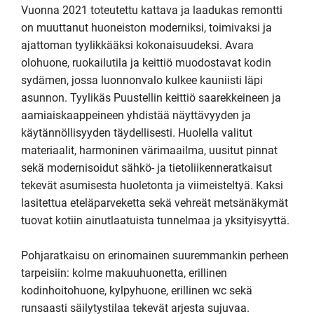
Vuonna 2021 toteutettu kattava ja laadukas remontti 
on muuttanut huoneiston moderniksi, toimivaksi ja 
ajattoman tyylikkääksi kokonaisuudeksi. Avara 
olohuone, ruokailutila ja keittiö muodostavat kodin 
sydämen, jossa luonnonvalo kulkee kauniisti läpi 
asunnon. Tyylikäs Puustellin keittiö saarekkeineen ja 
aamiaiskaappeineen yhdistää näyttävyyden ja 
käytännöllisyyden täydellisesti. Huolella valitut 
materiaalit, harmoninen värimaailma, uusitut pinnat 
sekä modernisoidut sähkö- ja tietoliikenneratkaisut 
tekevät asumisesta huoletonta ja viimeisteltyä. Kaksi 
lasitettua eteläparveketta sekä vehreät metsänäkymät 
tuovat kotiin ainutlaatuista tunnelmaa ja yksityisyyttä.

Pohjaratkaisu on erinomainen suuremmankin perheen 
tarpeisiin: kolme makuuhuonetta, erillinen 
kodinhoitohuone, kylpyhuone, erillinen wc sekä 
runsaasti säilytystilaa tekevät arjesta sujuvaa. 