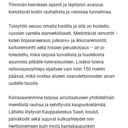
Ylimmän kerroksen sijainti ja läpitalon avaruus 
korostavat kodin rauhallista ja valoisaa tunnelmaa.

Taloyhtiö seisoo omalla tontilla ja sitä on hoidettu 
vuosien varrella esimerkillisesti. Merkittävät remontit – 
kuten linjasaneeraus, julkisivu- ja ikkunaremontit, 
kattoremontti sekä hissien peruskorjaus – on jo 
toteutettu, mikä tarjoaa turvallista ja huoletonta 
asumista pitkälle tulevaisuuteen. Lisäksi tuleva 
raitiovaunuyhteys sijaitsee vain noin 150 metrin 
päässä, mikä nostaa alueen saavutettavuuden aivan 
uudelle tasolle.

Koirasaarenrinne tarjoaa ainutlaatuisen yhdistelmän 
merellistä rauhaa ja kehittyvää kaupunkielämää. 
Läheltä löytyvät Kauppakeskus Saari, koulut, 
päiväkodit sekä sujuvat kulkuyhteydet niin 
Herttoniemeen kuin myös kantakaupunkiin 