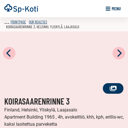
Go
Frontpage
MENU
to
content
FRONTPAGE
OUR REALTIES
KOIRASAARENRINNE 3, HELSINKI, YLISKYLÄ, LAAJASALO
SEE
KOIRASAARENRINNE 3
ALL
PHOTOS
Finland, Helsinki, Yliskylä, Laajasalo
Apartment Building 1965 , 4h, avokeittiö, khh, kph, erillis-wc,
kaksi lasitettua parveketta