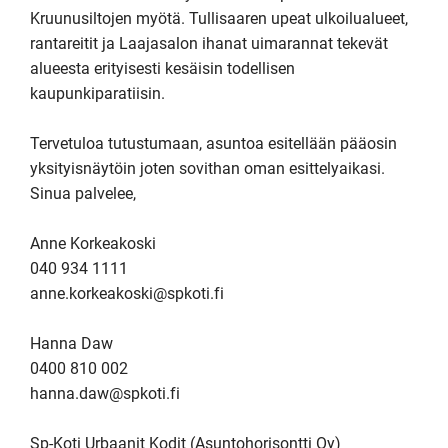
Kruunusiltojen myötä. Tullisaaren upeat ulkoilualueet, 
rantareitit ja Laajasalon ihanat uimarannat tekevät 
alueesta erityisesti kesäisin todellisen 
kaupunkiparatiisin.

Tervetuloa tutustumaan, asuntoa esitellään pääosin 
yksityisnäytöin joten sovithan oman esittelyaikasi. 

Sinua palvelee, 

Anne Korkeakoski

040 934 1111

anne.korkeakoski@spkoti.fi

Hanna Daw

0400 810 002 

hanna.daw@spkoti.fi

Sp-Koti Urbaanit Kodit (Asuntohorisontti Oy)