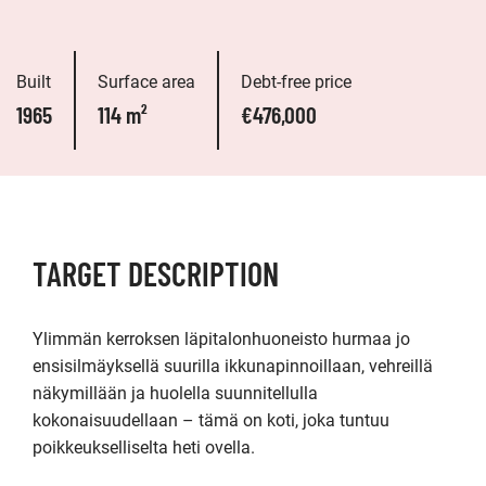
Built
Surface area
Debt-free price
1965
114 m²
€476,000
TARGET DESCRIPTION
Ylimmän kerroksen läpitalonhuoneisto hurmaa jo 
ensisilmäyksellä suurilla ikkunapinnoillaan, vehreillä 
näkymillään ja huolella suunnitellulla 
kokonaisuudellaan – tämä on koti, joka tuntuu 
poikkeukselliselta heti ovella.
