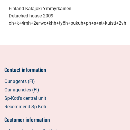
Finland Kalajoki Ymmyrkäinen
Detached house 2009
oh+k+4mh+2er,wc+khh+työh+pukuh+ph+s+et+kuisti+2vh
Contact information
Our agents (FI)
Our agencies (FI)
Sp-Koti’s central unit
Recommend Sp-Koti
Customer information