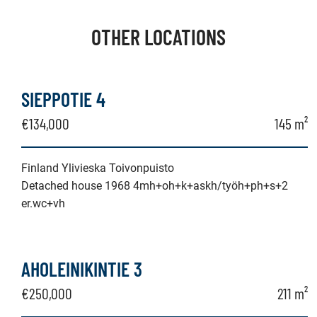
OTHER LOCATIONS
SIEPPOTIE 4
€134,000
145 m²
Finland Ylivieska Toivonpuisto
Detached house 1968 4mh+oh+k+askh/työh+ph+s+2
er.wc+vh
AHOLEINIKINTIE 3
€250,000
211 m²