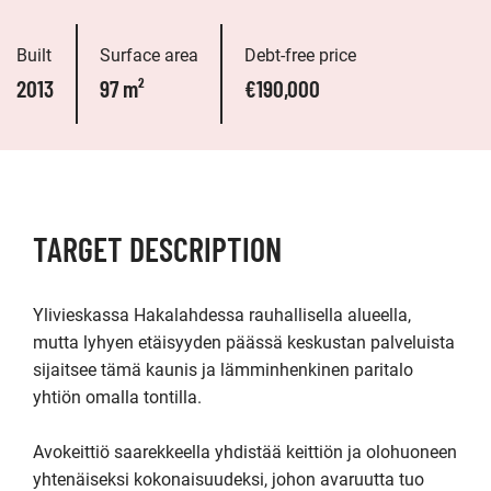
Built
Surface area
Debt-free price
2013
97 m²
€190,000
TARGET DESCRIPTION
Ylivieskassa Hakalahdessa rauhallisella alueella, 
mutta lyhyen etäisyyden päässä keskustan palveluista 
sijaitsee tämä kaunis ja lämminhenkinen paritalo 
yhtiön omalla tontilla.  

Avokeittiö saarekkeella yhdistää keittiön ja olohuoneen 
yhtenäiseksi kokonaisuudeksi, johon avaruutta tuo 