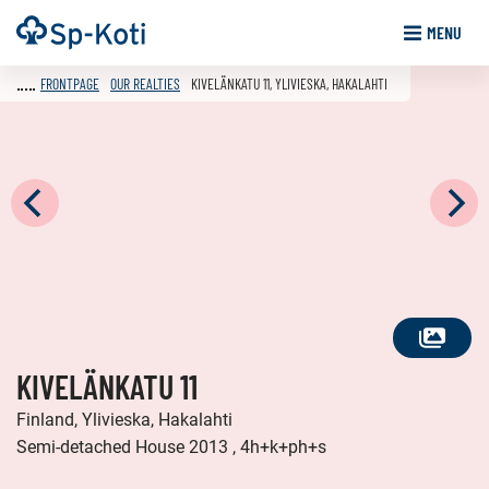
Go
Frontpage
MENU
to
content
FRONTPAGE
OUR REALTIES
KIVELÄNKATU 11, YLIVIESKA, HAKALAHTI
SEE
KIVELÄNKATU 11
ALL
PHOTOS
Finland, Ylivieska, Hakalahti
Semi-detached House 2013 , 4h+k+ph+s