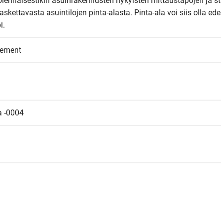
olennaisestikin asuinrakennusten nykyisten mittaustapojen ja st
kettavasta asuintilojen pinta-alasta. Pinta-ala voi siis olla edel
i.
eement
a -0004