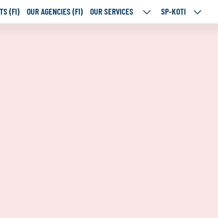
S (FI)
OUR AGENCIES (FI)
OUR SERVICES
SP-KOTI
OUR
SP-
SERVICES
KOTI
SUBPAGES
SUBPA