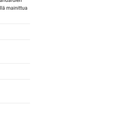
andardien 
lä mainittua 