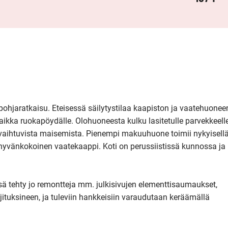
hjaratkaisu. Eteisessä säilytystilaa kaapiston ja vaatehuoneen
aikka ruokapöydälle. Olohuoneesta kulku lasitetulle parvekkeelle
vaihtuvista maisemista. Pienempi makuuhuone toimii nykyisellä
änkokoinen vaatekaappi. Koti on perussiistissä kunnossa ja 
ssä tehty jo remontteja mm. julkisivujen elementtisaumaukset, 
jituksineen, ja tuleviin hankkeisiin varaudutaan keräämällä 