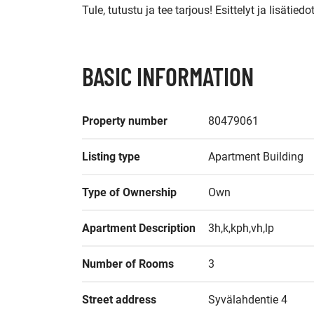
BASIC INFORMATION
Property number
80479061
Listing type
Apartment Building
Type of Ownership
Own
Apartment Description
3h,k,kph,vh,lp
Number of Rooms
3
Street address
Syvälahdentie 4