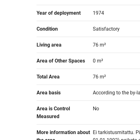
Year of deployment
1974
Condition
Satisfactory
Living area
76 m²
Area of Other Spaces
0 m²
Total Area
76 m²
Area basis
According to the by-
Area is Control 
No
Measured
More information about 
Ei tarkistusmitattu. P