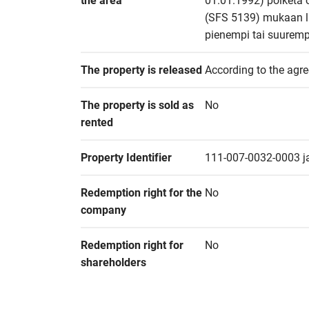
the area
01.01.1992) poiketa 
(SFS 5139) mukaan las
pienempi tai suuremp
The property is released
According to the agr
The property is sold as 
No
rented
Property Identifier
111-007-0032-0003 j
Redemption right for the 
No
company
Redemption right for 
No
shareholders