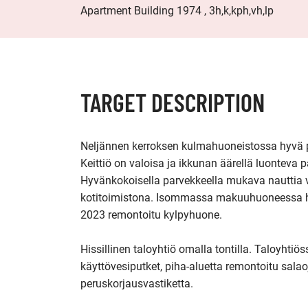
Apartment Building 1974 , 3h,k,kph,vh,lp
TARGET DESCRIPTION
Neljännen kerroksen kulmahuoneistossa hyvä po
Keittiö on valoisa ja ikkunan äärellä luonteva p
Hyvänkokoisella parvekkeella mukava nauttia 
kotitoimistona. Isommassa makuuhuoneessa hyv
2023 remontoitu kylpyhuone.

Hissillinen taloyhtiö omalla tontilla. Taloyhtiö
käyttövesiputket, piha-aluetta remontoitu salao
peruskorjausvastiketta.
