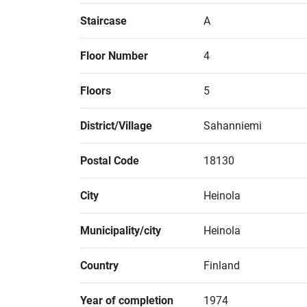
Staircase
A
Floor Number
4
Floors
5
District/Village
Sahanniemi
Postal Code
18130
City
Heinola
Municipality/city
Heinola
Country
Finland
Year of completion
1974