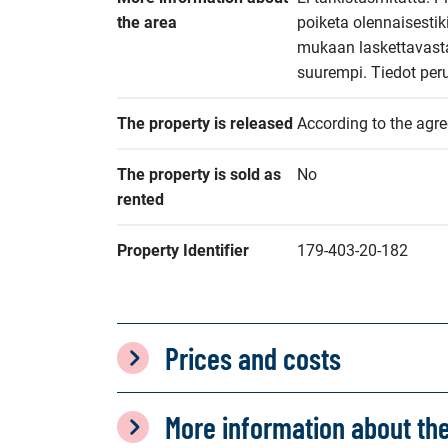
the area
poiketa olennaisesti
mukaan laskettavasta a
suurempi. Tiedot peru
The property is released
According to the agr
The property is sold as 
No
rented
Property Identifier
179-403-20-182
Prices and costs
More information about th