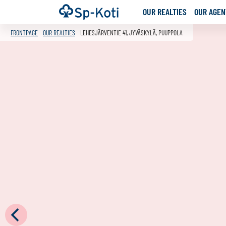
Go
Frontpage
OUR REALTIES
OUR AGENT
to
content
FRONTPAGE
OUR REALTIES
LEHESJÄRVENTIE 41, JYVÄSKYLÄ, PUUPPOLA