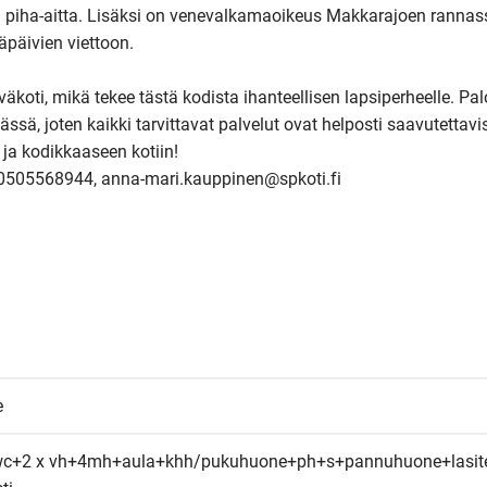
ja piha-aitta. Lisäksi on venevalkamaoikeus Makkarajoen rannass
päivien viettoon.

koti, mikä tekee tästä kodista ihanteellisen lapsiperheelle. Pal
ä, joten kaikki tarvittavat palvelut ovat helposti saavutettavis
ja kodikkaaseen kotiin!

 0505568944, anna-mari.kauppinen@spkoti.fi
e
 wc+2 x vh+4mh+aula+khh/pukuhuone+ph+s+pannuhuone+lasite