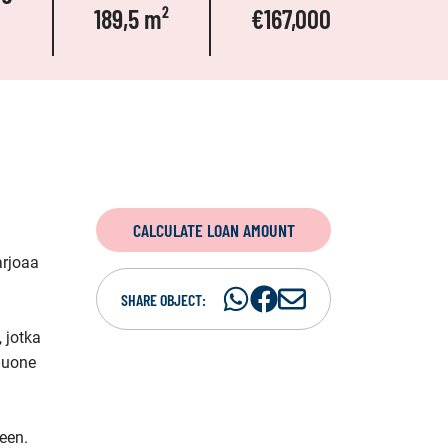
189,5 m²
€167,000
CALCULATE LOAN AMOUNT
rjoaa 
Share
Share
S
SHARE OBJECT:
on
on
h
jotka 
WhatsAp
Facebook
a
huone 
r
e
i
een. 
n