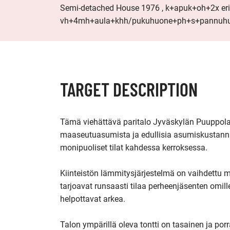
Semi-detached House 1976 , k+apuk+oh+2x eril
vh+4mh+aula+khh/pukuhuone+ph+s+pannuhuone+
TARGET DESCRIPTION
Tämä viehättävä paritalo Jyväskylän Puuppolassa
maaseutuasumista ja edullisia asumiskustannu
monipuoliset tilat kahdessa kerroksessa. 

Kiinteistön lämmitysjärjestelmä on vaihdettu
tarjoavat runsaasti tilaa perheenjäsenten omille
helpottavat arkea.

Talon ympärillä oleva tontti on tasainen ja por