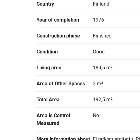
Country
Finland
Year of completion
1976
Construction phase
Finished
Condition
Good
Living area
189,5 m²
Area of Other Spaces
3 m²
Total Area
192,5 m²
Area is Control 
No
Measured
More information about 
Ei tarkistusmitattu. 