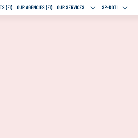
S (FI)
OUR AGENCIES (FI)
OUR SERVICES
SP-KOTI
OUR
SP-
SERVICES
KOTI
SUBPAGES
SUBPA