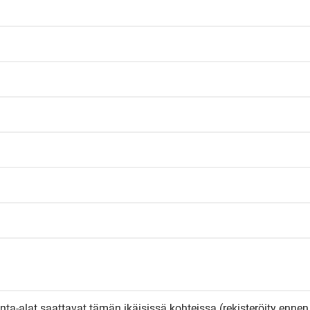
Pinta-alat saattavat tämän ikäisissä kohteissa (rekisteröity ennen