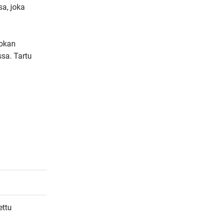
a, joka 
e
m
a
okan 
i
sa. Tartu 
l
ttu 