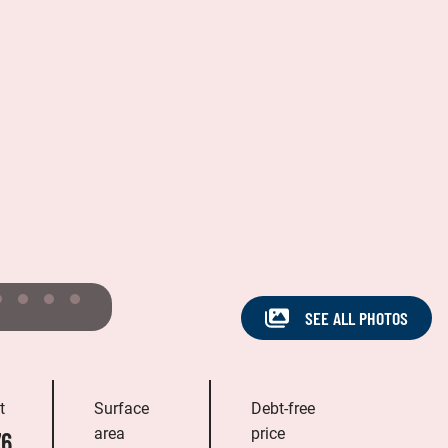
SEE ALL PHOTOS
t
Surface
Debt-free
area
price
76