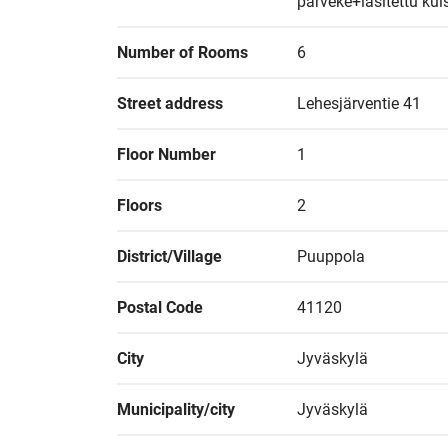
parveke+lasitettu kuis
Number of Rooms
6
Street address
Lehesjärventie 41
Floor Number
1
Floors
2
District/Village
Puuppola
Postal Code
41120
City
Jyväskylä
Municipality/city
Jyväskylä