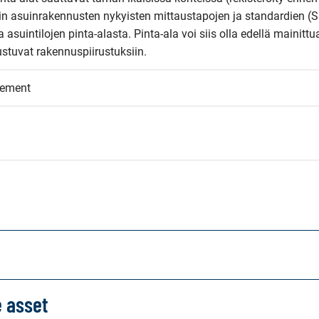
kin asuinrakennusten nykyisten mittaustapojen ja standardien (S
suintilojen pinta-alasta. Pinta-ala voi siis olla edellä mainittua
stuvat rakennuspiirustuksiin.
eement
e asset