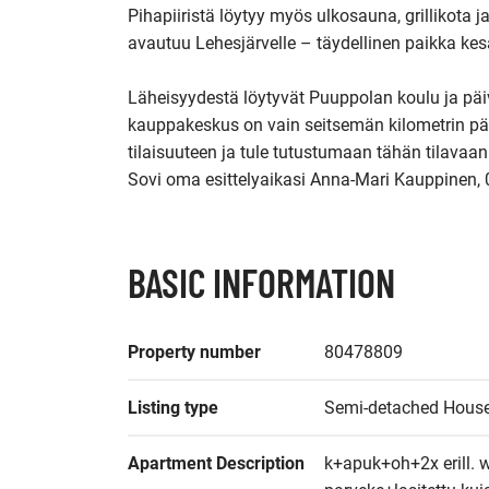
Pihapiiristä löytyy myös ulkosauna, grillikota 
avautuu Lehesjärvelle – täydellinen paikka kesä
Läheisyydestä löytyvät Puuppolan koulu ja päivä
kauppakeskus on vain seitsemän kilometrin pääss
tilaisuuteen ja tule tutustumaan tähän tilavaan 
Sovi oma esittelyaikasi Anna-Mari Kauppinen,
BASIC INFORMATION
Property number
80478809
Listing type
Semi-detached Hous
Apartment Description
k+apuk+oh+2x erill.