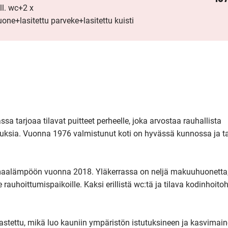
l. wc+2 x
lasitettu parveke+lasitettu kuisti
 tarjoaa tilavat puitteet perheelle, joka arvostaa rauhallista 
ksia. Vuonna 1976 valmistunut koti on hyvässä kunnossa ja ta
 maalämpöön vuonna 2018. Yläkerrassa on neljä makuuhuonetta, 
 rauhoittumispaikoille. Kaksi erillistä wc:tä ja tilava kodinhoito
rastettu, mikä luo kauniin ympäristön istutuksineen ja kasvimain