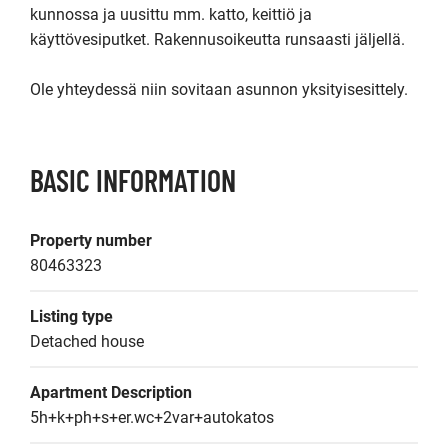
kunnossa ja uusittu mm. katto, keittiö ja 
käyttövesiputket. Rakennusoikeutta runsaasti jäljellä.

Ole yhteydessä niin sovitaan asunnon yksityisesittely.
BASIC INFORMATION
Property number
80463323
Listing type
Detached house
Apartment Description
5h+k+ph+s+er.wc+2var+autokatos