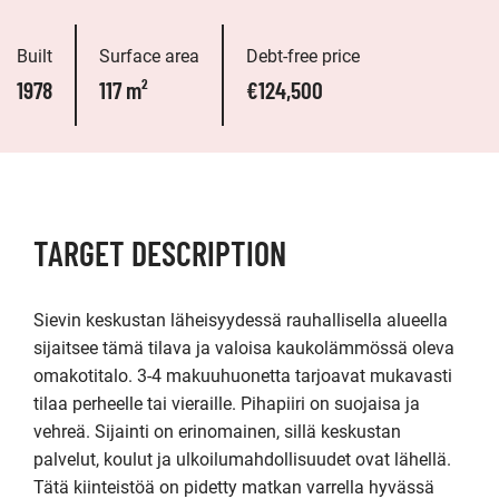
Built
Surface area
Debt-free price
1978
117 m²
€124,500
TARGET DESCRIPTION
Sievin keskustan läheisyydessä rauhallisella alueella 
sijaitsee tämä tilava ja valoisa kaukolämmössä oleva 
omakotitalo. 3-4 makuuhuonetta tarjoavat mukavasti 
tilaa perheelle tai vieraille. Pihapiiri on suojaisa ja 
vehreä. Sijainti on erinomainen, sillä keskustan 
palvelut, koulut ja ulkoilumahdollisuudet ovat lähellä. 
Tätä kiinteistöä on pidetty matkan varrella hyvässä 