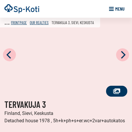
Go
Frontpage
MENU
to
content
FRONTPAGE
OUR REALTIES
TERVAKUJA 3, SIEVI, KESKUSTA
SEE
TERVAKUJA 3
ALL
PHOTOS
Finland, Sievi, Keskusta
Detached house 1978 , 5h+k+ph+s+er.wc+2var+autokatos