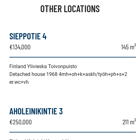
OTHER LOCATIONS
SIEPPOTIE 4
€134,000
145 m²
Finland Ylivieska Toivonpuisto
Detached house 1968 4mh+oh+k+askh/työh+ph+s+2
er.wc+vh
AHOLEINIKINTIE 3
€250,000
211 m²