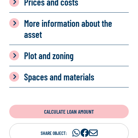
Prices and costs
More information about the
asset
Plot and zoning
Spaces and materials
CALCULATE LOAN AMOUNT
Share
Share
S
SHARE OBJECT: