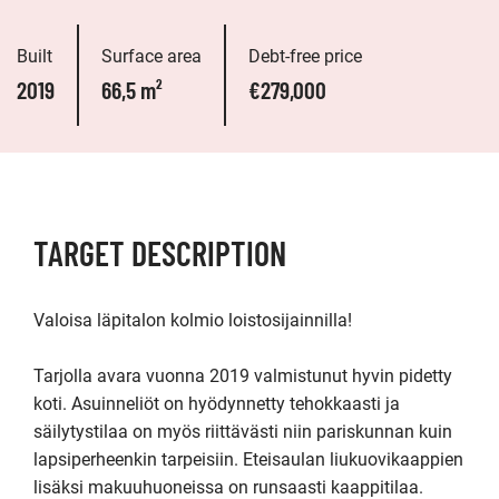
Built
Surface area
Debt-free price
2019
66,5 m²
€279,000
TARGET DESCRIPTION
Valoisa läpitalon kolmio loistosijainnilla!

Tarjolla avara vuonna 2019 valmistunut hyvin pidetty 
koti. Asuinneliöt on hyödynnetty tehokkaasti ja 
säilytystilaa on myös riittävästi niin pariskunnan kuin 
lapsiperheenkin tarpeisiin. Eteisaulan liukuovikaappien 
lisäksi makuuhuoneissa on runsaasti kaappitilaa. 
