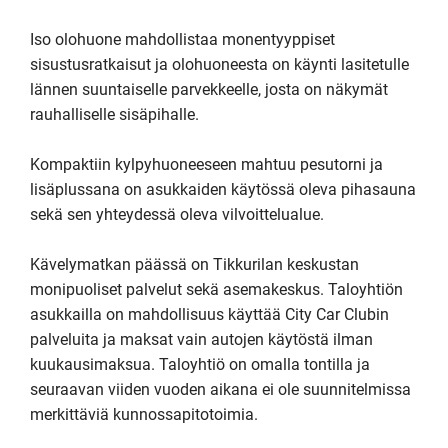
Iso olohuone mahdollistaa monentyyppiset 
sisustusratkaisut ja olohuoneesta on käynti lasitetulle 
lännen suuntaiselle parvekkeelle, josta on näkymät 
rauhalliselle sisäpihalle.

Kompaktiin kylpyhuoneeseen mahtuu pesutorni ja 
lisäplussana on asukkaiden käytössä oleva pihasauna 
sekä sen yhteydessä oleva vilvoittelualue.

Kävelymatkan päässä on Tikkurilan keskustan 
monipuoliset palvelut sekä asemakeskus. Taloyhtiön 
asukkailla on mahdollisuus käyttää City Car Clubin 
palveluita ja maksat vain autojen käytöstä ilman 
kuukausimaksua. Taloyhtiö on omalla tontilla ja 
seuraavan viiden vuoden aikana ei ole suunnitelmissa 
merkittäviä kunnossapitotoimia.
