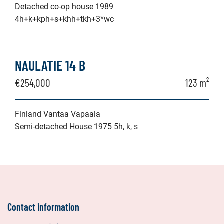
Detached co-op house 1989
4h+k+kph+s+khh+tkh+3*wc
NAULATIE 14 B
€254,000
123 m²
Finland Vantaa Vapaala
Semi-detached House 1975 5h, k, s
Contact information