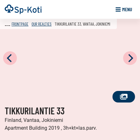
Go
Frontpage
MENU
to
content
FRONTPAGE
OUR REALTIES
TIKKURILANTIE 33, VANTAA, JOKINIEMI
SEE
TIKKURILANTIE 33
ALL
PHOTOS
Finland, Vantaa, Jokiniemi
Apartment Building 2019 , 3h+kt+las.parv.