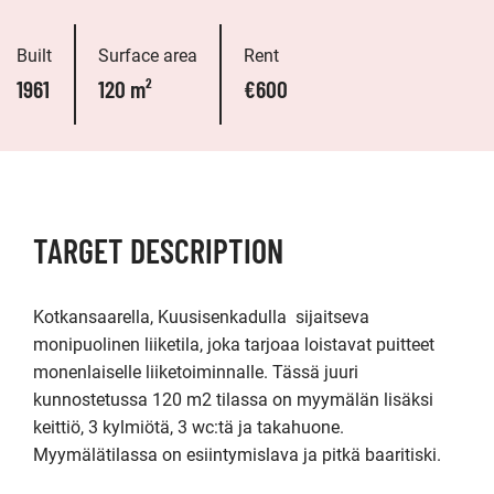
Built
Surface area
Rent
1961
120 m²
€600
TARGET DESCRIPTION
Kotkansaarella, Kuusisenkadulla  sijaitseva 
monipuolinen liiketila, joka tarjoaa loistavat puitteet 
monenlaiselle liiketoiminnalle. Tässä juuri 
kunnostetussa 120 m2 tilassa on myymälän lisäksi 
keittiö, 3 kylmiötä, 3 wc:tä ja takahuone. 
Myymälätilassa on esiintymislava ja pitkä baaritiski.
