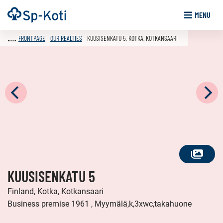
Go
Frontpage
MENU
to
content
FRONTPAGE
OUR REALTIES
KUUSISENKATU 5, KOTKA, KOTKANSAARI
SEE
KUUSISENKATU 5
ALL
PHOTOS
Finland, Kotka, Kotkansaari
Business premise 1961 , Myymälä,k,3xwc,takahuone