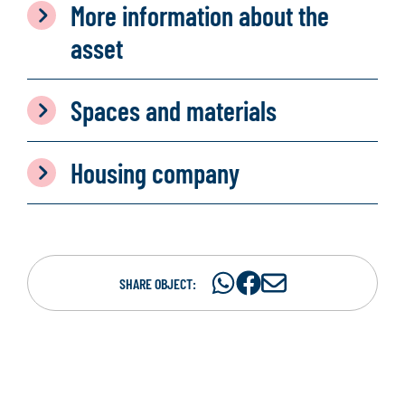
More information about the
asset
Spaces and materials
Housing company
Share
Share
S
SHARE OBJECT:
on
on
h
WhatsAp
Facebook
a
r
e
i