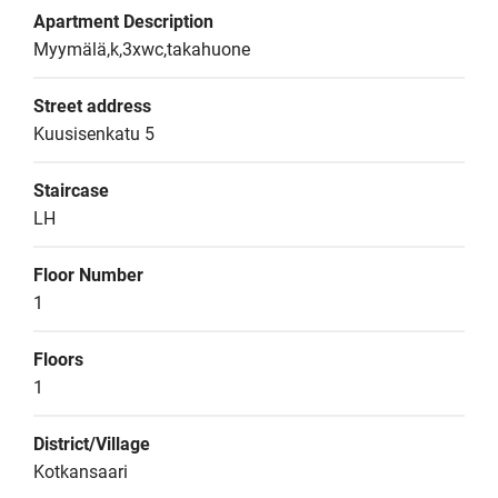
Apartment Description
Myymälä,k,3xwc,takahuone
Street address
Kuusisenkatu 5
Staircase
LH
Floor Number
1
Floors
1
District/Village
Kotkansaari