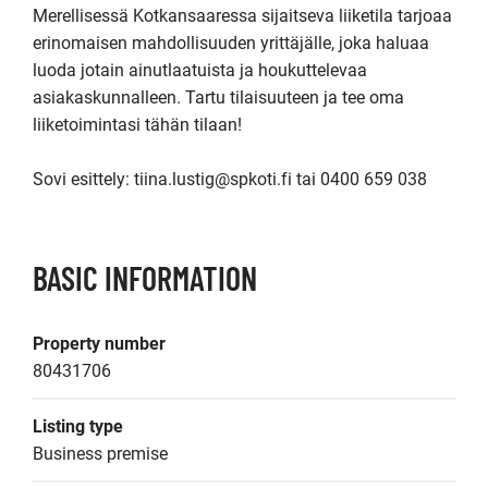
Merellisessä Kotkansaaressa sijaitseva liiketila tarjoaa 
erinomaisen mahdollisuuden yrittäjälle, joka haluaa 
luoda jotain ainutlaatuista ja houkuttelevaa 
asiakaskunnalleen. Tartu tilaisuuteen ja tee oma 
liiketoimintasi tähän tilaan!

Sovi esittely: tiina.lustig@spkoti.fi tai 0400 659 038
BASIC INFORMATION
Property number
80431706
Listing type
Business premise