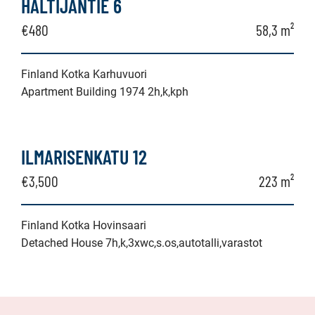
HALTIJANTIE 6
l
€480
58,3 m²
Finland Kotka Karhuvuori
Apartment Building 1974 2h,k,kph
ILMARISENKATU 12
€3,500
223 m²
Finland Kotka Hovinsaari
Detached House 7h,k,3xwc,s.os,autotalli,varastot