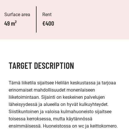
Surface area
Rent
49 m²
€400
TARGET DESCRIPTION
Tämä liiketila sijaitsee Helilän keskustassa ja tarjoaa 
erinomaiset mahdollisuudet monenlaiseen 
liiketoimintaan. Sijainti on keskeinen palvelujen 
läheisyydessä ja alueella on hyvät kulkuyhteydet. 
Siistikuntoinen ja valoisa kulmahuoneisto sijaitsee 
toisessa kerroksessa, mutta käytännössä 
ensimmäisessä. Huoneistossa on wc ja keittokomero. 
