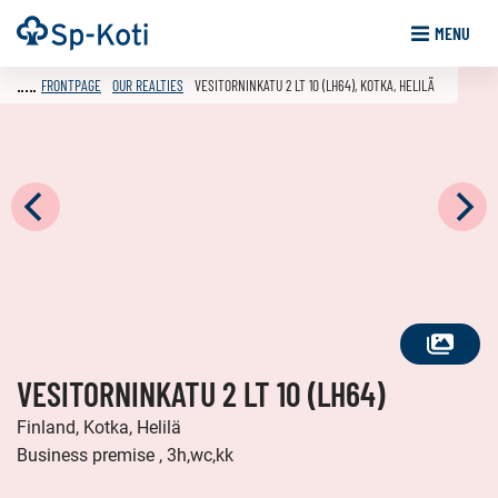
Go
Frontpage
MENU
to
content
FRONTPAGE
OUR REALTIES
VESITORNINKATU 2 LT 10 (LH64), KOTKA, HELILÄ
SEE
VESITORNINKATU 2 LT 10 (LH64)
ALL
PHOTOS
Finland, Kotka, Helilä
Business premise , 3h,wc,kk