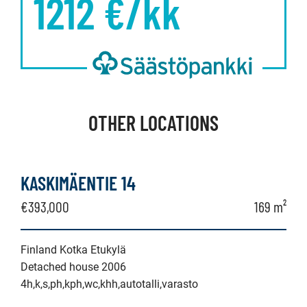
1212
€/kk
OTHER LOCATIONS
KASKIMÄENTIE 14
€393,000
169 m²
Finland Kotka Etukylä
Detached house 2006
4h,k,s,ph,kph,wc,khh,autotalli,varasto