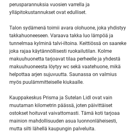
perusparannuksia vuosien varrella ja 
ylläpitokustannukset ovat edulliset.

Talon sydämenä toimii avara olohuone, joka yhdistyy 
takkahuoneeseen. Varaava takka luo lämpöä ja 
tunnelmaa kylminä talvi-iltoina. Keittiössä on saareke 
joka rajaa käytännöllisesti ruokailutilan. Kolme 
makuuhuonetta tarjoavat tilaa perheelle ja yhdestä 
makuuhuoneesta löytyy wc sekä vaatehuone, mikä 
helpottaa arjen sujuvuutta. Saunassa on valmius 
myös puulämmitteiselle kiukaalle. 

Kauppakeskus Prisma ja Sutelan Lidl ovat vain 
muutaman kilometrin päässä, joten päivittäiset 
ostokset hoituvat vaivattomasti. Tämä koti tarjoaa 
mainion mahdollisuuden asua luonnonläheisesti, 
mutta silti lähellä kaupungin palveluita.  
