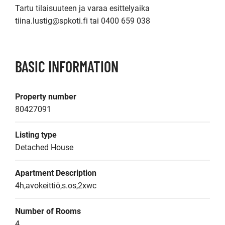
Tartu tilaisuuteen ja varaa esittelyaika 
tiina.lustig@spkoti.fi tai 0400 659 038
BASIC INFORMATION
Property number
80427091
Listing type
Detached House
Apartment Description
4h,avokeittiö,s.os,2xwc
Number of Rooms
4