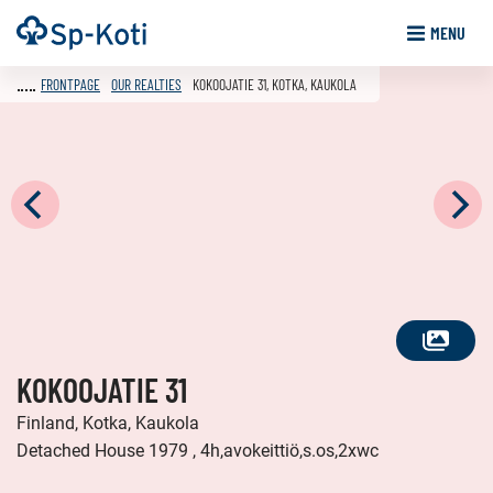
Go
Frontpage
MENU
to
content
FRONTPAGE
OUR REALTIES
KOKOOJATIE 31, KOTKA, KAUKOLA
SEE
KOKOOJATIE 31
ALL
PHOTOS
Finland, Kotka, Kaukola
Detached House 1979 , 4h,avokeittiö,s.os,2xwc