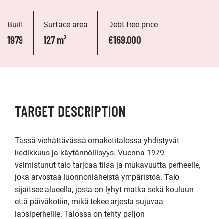
Built
Surface area
Debt-free price
1979
127 m²
€169,000
TARGET DESCRIPTION
Tässä viehättävässä omakotitalossa yhdistyvät 
kodikkuus ja käytännöllisyys. Vuonna 1979 
valmistunut talo tarjoaa tilaa ja mukavuutta perheelle, 
joka arvostaa luonnonläheistä ympäristöä. Talo 
sijaitsee alueella, josta on lyhyt matka sekä kouluun 
että päiväkotiin, mikä tekee arjesta sujuvaa 
lapsiperheille. Talossa on tehty paljon 