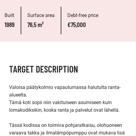
Built
Surface area
Debt-free price
1989
76,5 m²
€75,000
TARGET DESCRIPTION
Valoisa päätykolmio vapautumassa halutulta ranta-
alueelta.

Tämä koti sopii niin vakituiseen asumiseen kuin 
lomakodiksikin, koska ranta ja palvelut ovat lähellä.

Tässä kodissa on toimiva pohjaratkaisu, olohuoneen 
varaava takka ja ilmalämpöpumppu ovat mukava lisä 