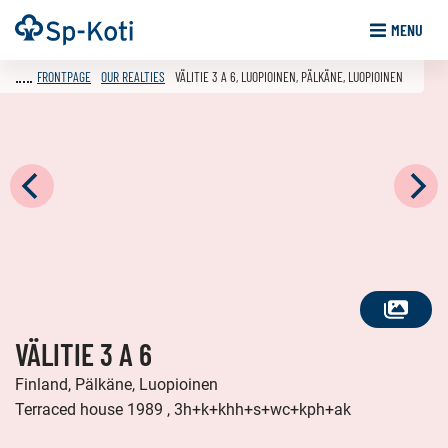
Go
Frontpage
MENU
to
content
FRONTPAGE
OUR REALTIES
VÄLITIE 3 A 6, LUOPIOINEN, PÄLKÄNE, LUOPIOINEN
SEE
VÄLITIE 3 A 6
ALL
PHOTOS
Finland, Pälkäne, Luopioinen
Terraced house 1989 , 3h+k+khh+s+wc+kph+ak