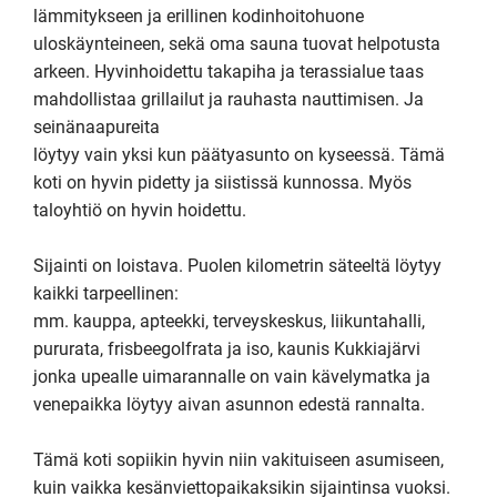
lämmitykseen ja erillinen kodinhoitohuone 
uloskäynteineen, sekä oma sauna tuovat helpotusta 
arkeen. Hyvinhoidettu takapiha ja terassialue taas 
mahdollistaa grillailut ja rauhasta nauttimisen. Ja 
seinänaapureita

löytyy vain yksi kun päätyasunto on kyseessä. Tämä 
koti on hyvin pidetty ja siistissä kunnossa. Myös 
taloyhtiö on hyvin hoidettu.

Sijainti on loistava. Puolen kilometrin säteeltä löytyy 
kaikki tarpeellinen:

mm. kauppa, apteekki, terveyskeskus, liikuntahalli, 
pururata, frisbeegolfrata ja iso, kaunis Kukkiajärvi 
jonka upealle uimarannalle on vain kävelymatka ja 
venepaikka löytyy aivan asunnon edestä rannalta.

Tämä koti sopiikin hyvin niin vakituiseen asumiseen, 
kuin vaikka kesänviettopaikaksikin sijaintinsa vuoksi.
