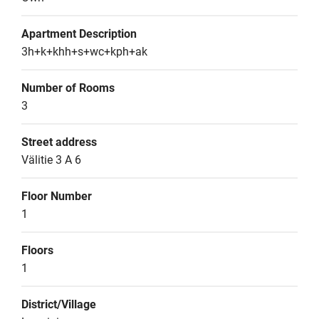
Apartment Description
3h+k+khh+s+wc+kph+ak
Number of Rooms
3
Street address
Välitie 3 A 6
Floor Number
1
Floors
1
District/Village