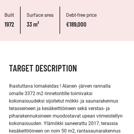
Built
Surface area
Debt-free price
1972
33 m²
€189,000
TARGET DESCRIPTION
Ihastuttava lomakeidas ! Alanen -järven rannalla 
omalle 3372 m2 rinnetontille toimivaksi 
kokonaisuudeksi sijoitetut mökki- ja saunarakennus 
terasseineen ja kesäkeittiöineen sekä verstas- ja 
piharakennuksineen muodostavat upean viimeistellyn 
kokonaisuuden. Ylämökki saneerattu 2017, terassia 
kesäkeittiöineen on noin 50 m2, rantasaunarakennus 