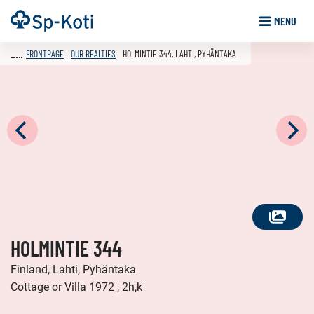
Go
Frontpage
MENU
to
content
FRONTPAGE
OUR REALTIES
HOLMINTIE 344, LAHTI, PYHÄNTAKA
SEE
HOLMINTIE 344
ALL
PHOTOS
Finland, Lahti, Pyhäntaka
Cottage or Villa 1972 , 2h,k