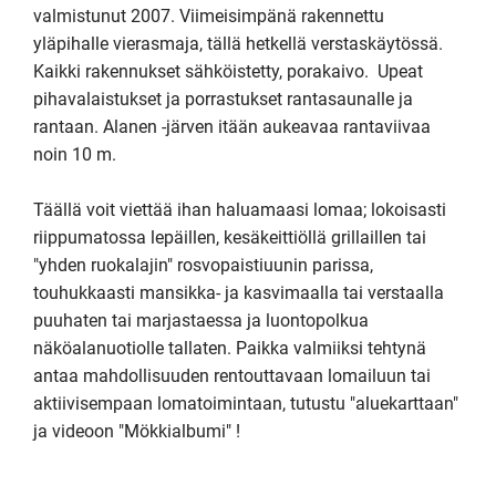
valmistunut 2007. Viimeisimpänä rakennettu 
yläpihalle vierasmaja, tällä hetkellä verstaskäytössä. 
Kaikki rakennukset sähköistetty, porakaivo.  Upeat 
pihavalaistukset ja porrastukset rantasaunalle ja 
rantaan. Alanen -järven itään aukeavaa rantaviivaa 
noin 10 m. 

Täällä voit viettää ihan haluamaasi lomaa; lokoisasti 
riippumatossa lepäillen, kesäkeittiöllä grillaillen tai 
"yhden ruokalajin" rosvopaistiuunin parissa, 
touhukkaasti mansikka- ja kasvimaalla tai verstaalla 
puuhaten tai marjastaessa ja luontopolkua 
näköalanuotiolle tallaten. Paikka valmiiksi tehtynä 
antaa mahdollisuuden rentouttavaan lomailuun tai 
aktiivisempaan lomatoimintaan, tutustu "aluekarttaan" 