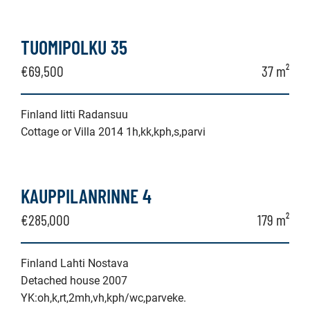
TUOMIPOLKU 35
€69,500
37 m²
Finland Iitti Radansuu
Cottage or Villa 2014 1h,kk,kph,s,parvi
KAUPPILANRINNE 4
€285,000
179 m²
Finland Lahti Nostava
Detached house 2007
YK:oh,k,rt,2mh,vh,kph/wc,parveke.