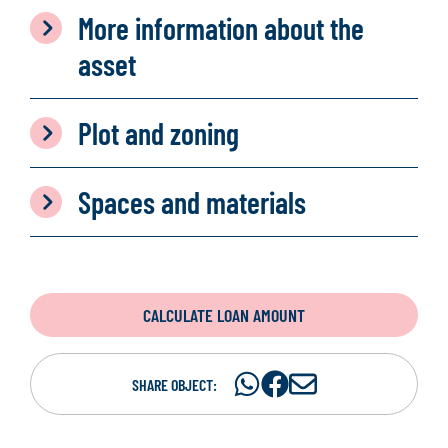
More information about the
asset
Plot and zoning
Spaces and materials
CALCULATE LOAN AMOUNT
Share
Share
S
SHARE OBJECT:
on
on
h
WhatsAp
Facebook
a