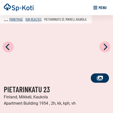
Go
Frontpage
MENU
to
content
FRONTPAGE
OUR REALTIES
PIETARINKATU 23, MIKKELI, KAUKOLA
SEE
PIETARINKATU 23
ALL
PHOTOS
Finland, Mikkeli, Kaukola
Apartment Building 1954 , 2h, kk, kph, vh