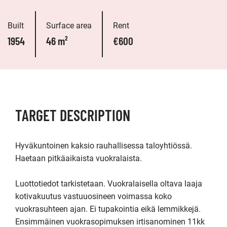
Built
Surface area
Rent
1954
46 m²
€600
TARGET DESCRIPTION
Hyväkuntoinen kaksio rauhallisessa taloyhtiössä. 

Haetaan pitkäaikaista vuokralaista. 

Luottotiedot tarkistetaan. Vuokralaisella oltava laaja 
kotivakuutus vastuuosineen voimassa koko 
vuokrasuhteen ajan. Ei tupakointia eikä lemmikkejä. 
Ensimmäinen vuokrasopimuksen irtisanominen 11kk 