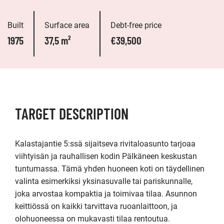
Built
Surface area
Debt-free price
1975
37,5 m²
€39,500
TARGET DESCRIPTION
Kalastajantie 5:ssä sijaitseva rivitaloasunto tarjoaa 
viihtyisän ja rauhallisen kodin Pälkäneen keskustan 
tuntumassa. Tämä yhden huoneen koti on täydellinen 
valinta esimerkiksi yksinasuvalle tai pariskunnalle, 
joka arvostaa kompaktia ja toimivaa tilaa. Asunnon 
keittiössä on kaikki tarvittava ruoanlaittoon, ja 
olohuoneessa on mukavasti tilaa rentoutua.
