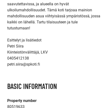
saavutettavissa, ja alueella on hyvät 
ulkoilumahdollisuudet. Tämä koti tarjoaa mainion 
mahdollisuuden asua viihtyisässä ympäristössä, jossa 
kaikki on lähellä. Tartu tilaisuuteen ja tule 
tutustumaan!

Esittelyt ja lisätiedot

Petri Siira

Kiinteistönvälittäjä, LKV

0405412138

petri.siira@spkoti.fi
BASIC INFORMATION
Property number
80519633