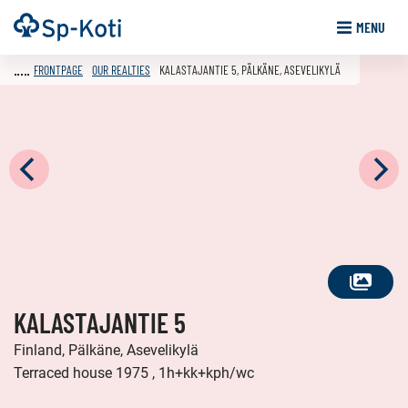
Go
Frontpage
MENU
to
content
FRONTPAGE
OUR REALTIES
KALASTAJANTIE 5, PÄLKÄNE, ASEVELIKYLÄ
SEE
KALASTAJANTIE 5
ALL
PHOTOS
Finland, Pälkäne, Asevelikylä
Terraced house 1975 , 1h+kk+kph/wc