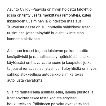
Asunto Oy Rivi-Paavola on hyvin hoidettu taloyhtiö, 
jossa on tehty useita merkittäviä remontteja, kuten 
ikkunoiden uusiminen ja kiinteistön maalaus. 
Tulevaisuudessa on suunnitteilla sähkökeskuksen 
uusiminen, joten taloyhtiö huolehtii kiinteistön 
kunnosta aktiivisesti.

Asunnon terassi tarjoaa loistavan paikan nauttia 
kesäpäivistä ja rauhallisesta ympäristöstä. Lisäksi 
käytössäsi on tilava vaatehuone ja kaapistot, jotka 
tarjoavat runsaasti säilytystilaa. Taloyhtiöllä on myös 
sähköpistokkeellisia autopaikkoja, mikä tekee 
autoilusta vaivatonta.

Sijainti rauhallisella asuinalueella, lähellä puistoa ja 
Kostianvirtaa tekee tästä kodista erityisen 
houkuttelevan. Pälkäneen palvelut ovat kätevästi 