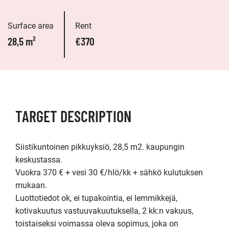
Surface area
Rent
28,5 m²
€370
TARGET DESCRIPTION
Siistikuntoinen pikkuyksiö, 28,5 m2. kaupungin 
keskustassa.

Vuokra 370 € + vesi 30 €/hlö/kk + sähkö kulutuksen 
mukaan.

Luottotiedot ok, ei tupakointia, ei lemmikkejä, 
kotivakuutus vastuuvakuutuksella, 2 kk:n vakuus, 
toistaiseksi voimassa oleva sopimus, joka on 