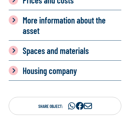
Prices and costs
More information about the
asset
Spaces and materials
Housing company
Share
Share
S
SHARE OBJECT:
on
on
h
WhatsAp
Facebook
a
r