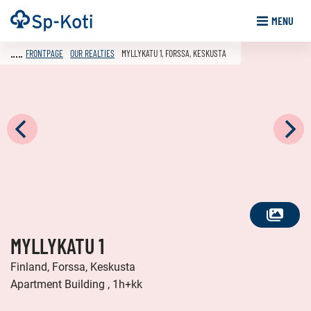
Go
Frontpage
MENU
to
content
FRONTPAGE
OUR REALTIES
MYLLYKATU 1, FORSSA, KESKUSTA
SEE
MYLLYKATU 1
ALL
PHOTOS
Finland, Forssa, Keskusta
Apartment Building , 1h+kk