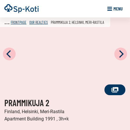
Go
Frontpage
MENU
to
content
FRONTPAGE
OUR REALTIES
PRAMMIKUJA 2, HELSINKI, MERI-RASTILA
SEE
PRAMMIKUJA 2
ALL
PHOTOS
Finland, Helsinki, Meri-Rastila
Apartment Building 1991 , 3h+k