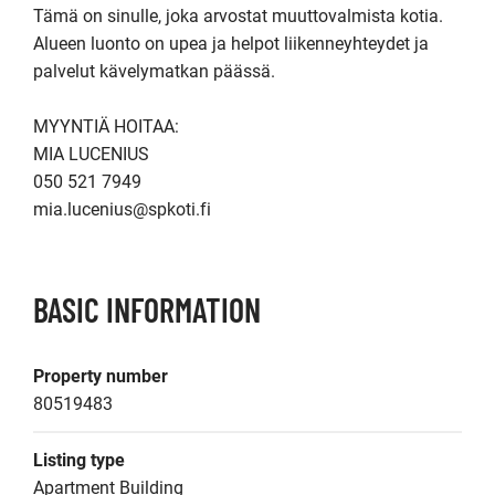
Tämä on sinulle, joka arvostat muuttovalmista kotia.

Alueen luonto on upea ja helpot liikenneyhteydet ja 
palvelut kävelymatkan päässä.

MYYNTIÄ HOITAA:

MIA LUCENIUS

050 521 7949

mia.lucenius@spkoti.fi
BASIC INFORMATION
Property number
80519483
Listing type
Apartment Building