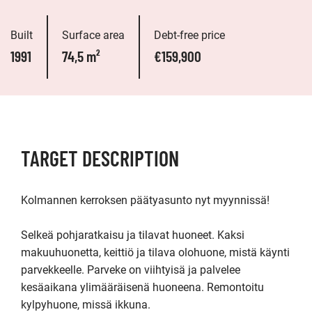
Built
Surface area
Debt-free price
1991
74,5 m²
€159,900
TARGET DESCRIPTION
Kolmannen kerroksen päätyasunto nyt myynnissä!

Selkeä pohjaratkaisu ja tilavat huoneet. Kaksi 
makuuhuonetta, keittiö ja tilava olohuone, mistä käynti 
parvekkeelle. Parveke on viihtyisä ja palvelee 
kesäaikana ylimääräisenä huoneena. Remontoitu 
kylpyhuone, missä ikkuna.
