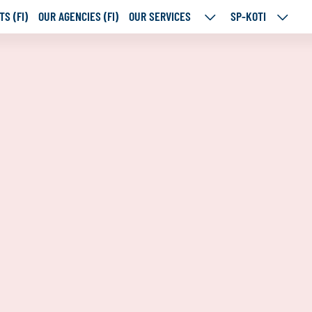
S (FI)
OUR AGENCIES (FI)
OUR SERVICES
SP-KOTI
OUR
SP-
SERVICES
KOTI
SUBPAGES
SUBPA