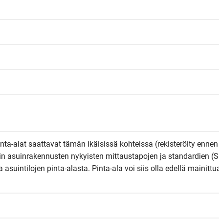
Pinta-alat saattavat tämän ikäisissä kohteissa (rekisteröity ennen
kin asuinrakennusten nykyisten mittaustapojen ja standardien (S
suintilojen pinta-alasta. Pinta-ala voi siis olla edellä mainittua