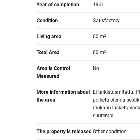
Year of completion
1961
Condition
Satisfactory
Living area
60 m²
Total Area
60 m²
Area is Control 
No
Measured
More information about 
Ei tarkistusmitattu. 
the area
poiketa olennaisesti
mukaan laskettavasta a
suurempi.
The property is released
Other condition