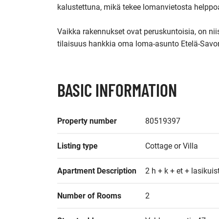
kalustettuna, mikä tekee lomanvietosta helppoa
Vaikka rakennukset ovat peruskuntoisia, on n
tilaisuus hankkia oma loma-asunto Etelä-Savo
BASIC INFORMATION
Property number
80519397
Listing type
Cottage or Villa
Apartment Description
2 h + k + et + lasikuist
Number of Rooms
2