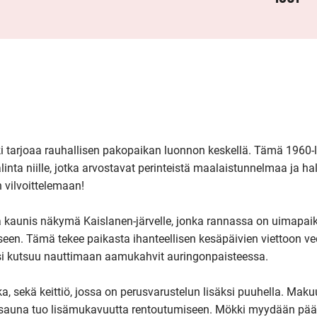
i tarjoaa rauhallisen pakopaikan luonnon keskellä. Tämä 1960-lu
inta niille, jotka arvostavat perinteistä maalaistunnelmaa ja hal
 vilvoittelemaan! 

taa kaunis näkymä Kaislanen-järvelle, jonka rannassa on uimapaik
en. Tämä tekee paikasta ihanteellisen kesäpäivien viettoon ved
ssi kutsuu nauttimaan aamukahvit auringonpaisteessa.

a, sekä keittiö, jossa on perusvarustelun lisäksi puuhella. Mak
pihasauna tuo lisämukavuutta rentoutumiseen. Mökki myydään pää