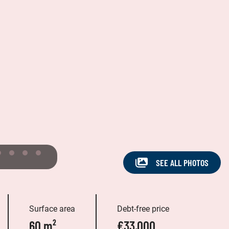
SEE ALL PHOTOS
Surface area
Debt-free price
60 m²
€33,000