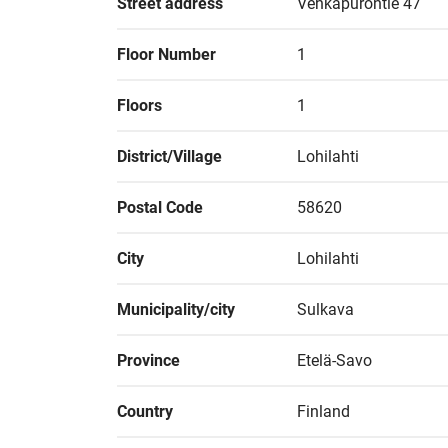
Street address
Vehkapurontie 47
Floor Number
1
Floors
1
District/Village
Lohilahti
Postal Code
58620
City
Lohilahti
Municipality/city
Sulkava
Province
Etelä-Savo
Country
Finland