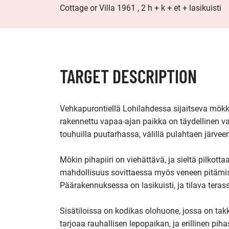
Cottage or Villa 1961 , 2 h + k + et + lasikuisti
TARGET DESCRIPTION
Vehkapurontiellä Lohilahdessa sijaitseva mökk
rakennettu vapaa-ajan paikka on täydellinen val
touhuilla puutarhassa, välillä pulahtaen järveen
Mökin pihapiiri on viehättävä, ja sieltä pilkot
mahdollisuus sovittaessa myös veneen pitämise
Päärakennuksessa on lasikuisti, ja tilava tera
Sisätiloissa on kodikas olohuone, jossa on takk
tarjoaa rauhallisen lepopaikan, ja erillinen 