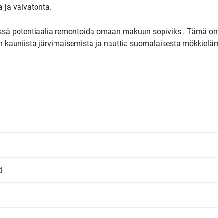
 ja vaivatonta.

iissä potentiaalia remontoida omaan makuun sopiviksi. Tämä on
n kauniista järvimaisemista ja nauttia suomalaisesta mökkielä
i