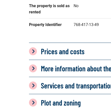
The property is sold as 
No
rented
Property Identifier
768-417-13-49
Prices and costs
More information about th
Services and transportati
Plot and zoning