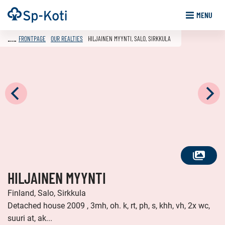
Go
Frontpage
MENU
to
content
FRONTPAGE
OUR REALTIES
HILJAINEN MYYNTI, SALO, SIRKKULA
SEE
HILJAINEN MYYNTI
ALL
PHOTOS
Finland, Salo, Sirkkula
Detached house 2009 , 3mh, oh. k, rt, ph, s, khh, vh, 2x wc,
suuri at, ak...