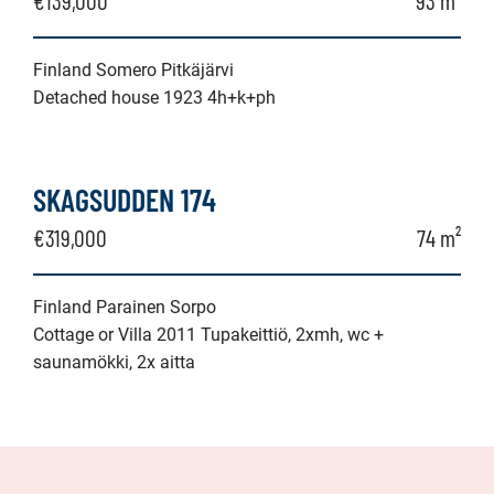
€139,000
93 m²
Finland Somero Pitkäjärvi
Detached house 1923 4h+k+ph
SKAGSUDDEN 174
€319,000
74 m²
Finland Parainen Sorpo
Cottage or Villa 2011 Tupakeittiö, 2xmh, wc +
saunamökki, 2x aitta