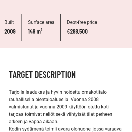
Built
Surface area
Debt-free price
2009
149 m²
€298,500
TARGET DESCRIPTION
Tarjolla laadukas ja hyvin hoidettu omakotitalo 
rauhallisella pientaloalueella. Vuonna 2008 
valmistunut ja vuonna 2009 käyttöön otettu koti 
tarjoaa toimivat neliöt sekä viihtyisät tilat perheen 
arkeen ja vapaa-aikaan.

Kodin sydämenä toimii avara olohuone, jossa varaava 