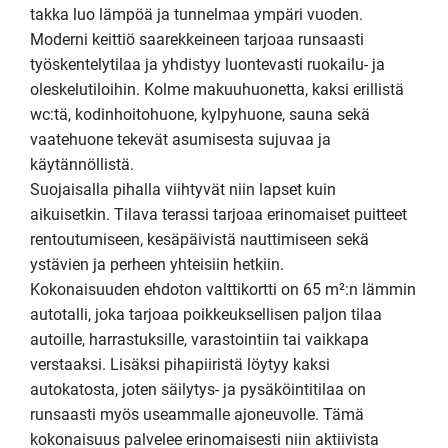
takka luo lämpöä ja tunnelmaa ympäri vuoden. 
Moderni keittiö saarekkeineen tarjoaa runsaasti 
työskentelytilaa ja yhdistyy luontevasti ruokailu- ja 
oleskelutiloihin. Kolme makuuhuonetta, kaksi erillistä 
wc:tä, kodinhoitohuone, kylpyhuone, sauna sekä 
vaatehuone tekevät asumisesta sujuvaa ja 
käytännöllistä. 

Suojaisalla pihalla viihtyvät niin lapset kuin 
aikuisetkin. Tilava terassi tarjoaa erinomaiset puitteet 
rentoutumiseen, kesäpäivistä nauttimiseen sekä 
ystävien ja perheen yhteisiin hetkiin.

Kokonaisuuden ehdoton valttikortti on 65 m²:n lämmin 
autotalli, joka tarjoaa poikkeuksellisen paljon tilaa 
autoille, harrastuksille, varastointiin tai vaikkapa 
verstaaksi. Lisäksi pihapiiristä löytyy kaksi 
autokatosta, joten säilytys- ja pysäköintitilaa on 
runsaasti myös useammalle ajoneuvolle. Tämä 
kokonaisuus palvelee erinomaisesti niin aktiivista 