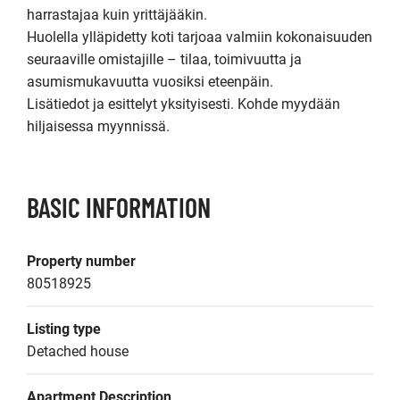
harrastajaa kuin yrittäjääkin.

Huolella ylläpidetty koti tarjoaa valmiin kokonaisuuden 
seuraaville omistajille – tilaa, toimivuutta ja 
asumismukavuutta vuosiksi eteenpäin.

Lisätiedot ja esittelyt yksityisesti. Kohde myydään 
hiljaisessa myynnissä.
BASIC INFORMATION
Property number
80518925
Listing type
Detached house
Apartment Description