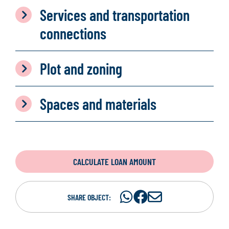
Services and transportation
connections
Plot and zoning
Spaces and materials
CALCULATE LOAN AMOUNT
Share
Share
S
SHARE OBJECT:
on
on
h
WhatsAp
Facebook
a