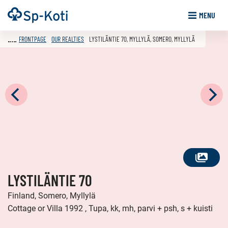
Go
Frontpage
MENU
to
content
FRONTPAGE
OUR REALTIES
LYSTILÄNTIE 70, MYLLYLÄ, SOMERO, MYLLYLÄ
SEE
LYSTILÄNTIE 70
ALL
PHOTOS
Finland, Somero, Myllylä
Cottage or Villa 1992 , Tupa, kk, mh, parvi + psh, s + kuisti