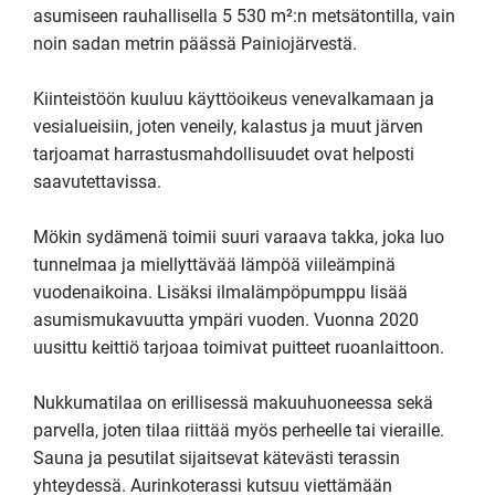
asumiseen rauhallisella 5 530 m²:n metsätontilla, vain 
noin sadan metrin päässä Painiojärvestä.

Kiinteistöön kuuluu käyttöoikeus venevalkamaan ja 
vesialueisiin, joten veneily, kalastus ja muut järven 
tarjoamat harrastusmahdollisuudet ovat helposti 
saavutettavissa.

Mökin sydämenä toimii suuri varaava takka, joka luo 
tunnelmaa ja miellyttävää lämpöä viileämpinä 
vuodenaikoina. Lisäksi ilmalämpöpumppu lisää 
asumismukavuutta ympäri vuoden. Vuonna 2020 
uusittu keittiö tarjoaa toimivat puitteet ruoanlaittoon.

Nukkumatilaa on erillisessä makuuhuoneessa sekä 
parvella, joten tilaa riittää myös perheelle tai vieraille. 
Sauna ja pesutilat sijaitsevat kätevästi terassin 
yhteydessä. Aurinkoterassi kutsuu viettämään 