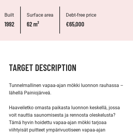
Built
Surface area
Debt-free price
1992
62 m²
€65,000
TARGET DESCRIPTION
Tunnelmallinen vapaa-ajan mökki luonnon rauhassa – 
lähellä Painiojärveä.

Haaveiletko omasta paikasta luonnon keskellä, jossa 
voit nauttia saunomisesta ja rennosta oleskelusta? 
Tämä hyvin hoidettu vapaa-ajan mökki tarjoaa 
viihtyisät puitteet ympärivuotiseen vapaa-ajan 