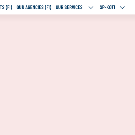
S (FI)
OUR AGENCIES (FI)
OUR SERVICES
SP-KOTI
OUR
SP-
SERVICES
KOTI
SUBPAGES
SUBPA