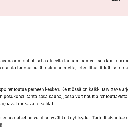
ansuun rauhallisella alueella tarjoaa ihanteellisen kodin perhee
asunto tarjoaa neljä makuuhuonetta, joten tilaa riittää isommal
o rentoutua perheen kesken. Keittiössä on kaikki tarvittava arje
esukoneliitäntä sekä sauna, jossa voit nauttia rentouttavista l
arjoavat mukavat ulkotilat.

erinomaiset palvelut ja hyvät kulkuyhteydet. Tartu tilaisuuteen j
i!