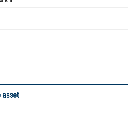
eement
e asset