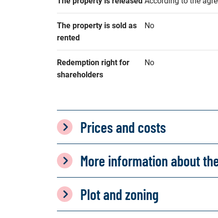
The property is released
According to the agr
The property is sold as 
No
rented
Redemption right for 
No
shareholders
Prices and costs
More information about th
Plot and zoning