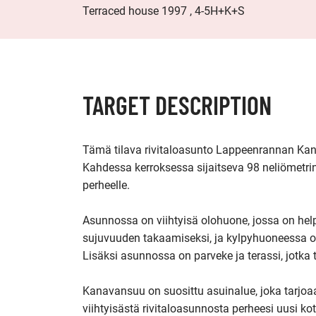
Terraced house 1997 , 4-5H+K+S
TARGET DESCRIPTION
Tämä tilava rivitaloasunto Lappeenrannan Kanav
Kahdessa kerroksessa sijaitseva 98 neliömetrin 
perheelle.

Asunnossa on viihtyisä olohuone, jossa on helpp
sujuvuuden takaamiseksi, ja kylpyhuoneessa on p
Lisäksi asunnossa on parveke ja terassi, jotka t
Kanavansuu on suosittu asuinalue, joka tarjoaa 
viihtyisästä rivitaloasunnosta perheesi uusi kot