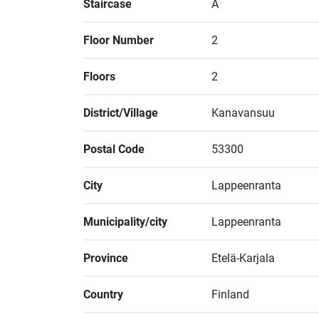
Staircase
A
Floor Number
2
Floors
2
District/Village
Kanavansuu
Postal Code
53300
City
Lappeenranta
Municipality/city
Lappeenranta
Province
Etelä-Karjala
Country
Finland