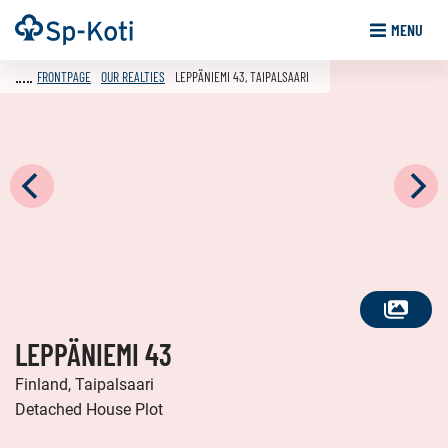
Go
Frontpage
MENU
to
content
FRONTPAGE
OUR REALTIES
LEPPÄNIEMI 43, TAIPALSAARI
SEE
LEPPÄNIEMI 43
ALL
PHOTOS
Finland, Taipalsaari
Detached House Plot