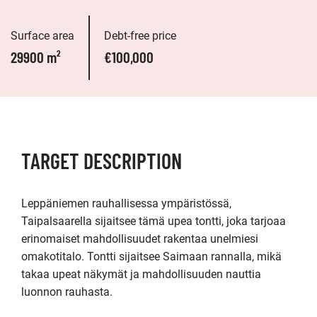
Surface area
Debt-free price
29900 m²
€100,000
TARGET DESCRIPTION
Leppäniemen rauhallisessa ympäristössä, 
Taipalsaarella sijaitsee tämä upea tontti, joka tarjoaa 
erinomaiset mahdollisuudet rakentaa unelmiesi 
omakotitalo. Tontti sijaitsee Saimaan rannalla, mikä 
takaa upeat näkymät ja mahdollisuuden nauttia 
luonnon rauhasta.
