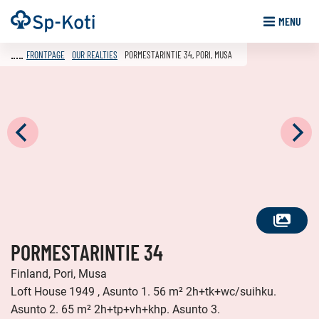
Go
Frontpage
MENU
to
content
FRONTPAGE
OUR REALTIES
PORMESTARINTIE 34, PORI, MUSA
SEE
PORMESTARINTIE 34
ALL
PHOTOS
Finland, Pori, Musa
Loft House 1949 , Asunto 1. 56 m² 2h+tk+wc/suihku.
Asunto 2. 65 m² 2h+tp+vh+khp. Asunto 3.