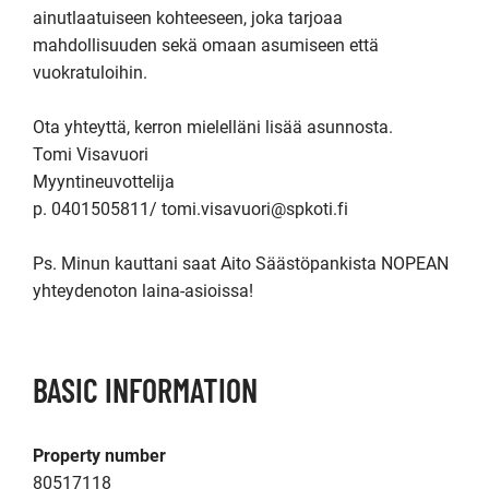
ainutlaatuiseen kohteeseen, joka tarjoaa 
mahdollisuuden sekä omaan asumiseen että 
vuokratuloihin.

Ota yhteyttä, kerron mielelläni lisää asunnosta.

Tomi Visavuori

Myyntineuvottelija

p. 0401505811/ tomi.visavuori@spkoti.fi

Ps. Minun kauttani saat Aito Säästöpankista NOPEAN 
yhteydenoton laina-asioissa!
BASIC INFORMATION
Property number
80517118