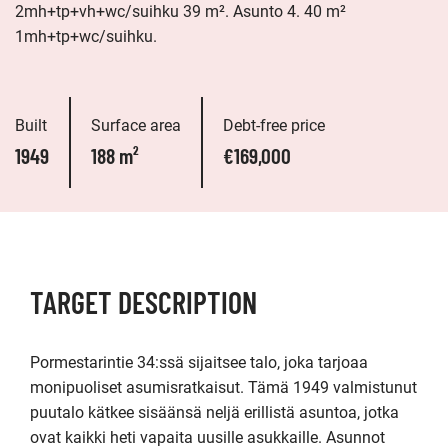
2mh+tp+vh+wc/suihku 39 m². Asunto 4. 40 m²
1mh+tp+wc/suihku.
Built
Surface area
Debt-free price
1949
188 m²
€169,000
TARGET DESCRIPTION
Pormestarintie 34:ssä sijaitsee talo, joka tarjoaa 
monipuoliset asumisratkaisut. Tämä 1949 valmistunut 
puutalo kätkee sisäänsä neljä erillistä asuntoa, jotka 
ovat kaikki heti vapaita uusille asukkaille. Asunnot 