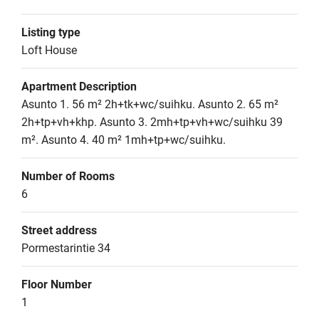
Listing type
Loft House
Apartment Description
Asunto 1. 56 m² 2h+tk+wc/suihku. Asunto 2. 65 m² 
2h+tp+vh+khp. Asunto 3. 2mh+tp+vh+wc/suihku 39 
m². Asunto 4. 40 m² 1mh+tp+wc/suihku.
Number of Rooms
6
Street address
Pormestarintie 34
Floor Number
1