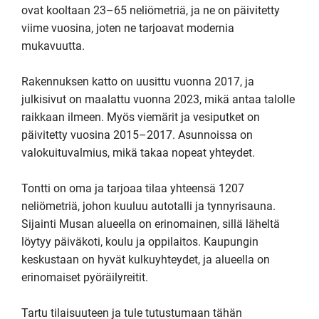
ovat kooltaan 23–65 neliömetriä, ja ne on päivitetty 
viime vuosina, joten ne tarjoavat modernia 
mukavuutta.

Rakennuksen katto on uusittu vuonna 2017, ja 
julkisivut on maalattu vuonna 2023, mikä antaa talolle 
raikkaan ilmeen. Myös viemärit ja vesiputket on 
päivitetty vuosina 2015–2017. Asunnoissa on 
valokuituvalmius, mikä takaa nopeat yhteydet.

Tontti on oma ja tarjoaa tilaa yhteensä 1207 
neliömetriä, johon kuuluu autotalli ja tynnyrisauna. 
Sijainti Musan alueella on erinomainen, sillä läheltä 
löytyy päiväkoti, koulu ja oppilaitos. Kaupungin 
keskustaan on hyvät kulkuyhteydet, ja alueella on 
erinomaiset pyöräilyreitit.

Tartu tilaisuuteen ja tule tutustumaan tähän 