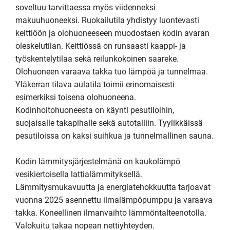
soveltuu tarvittaessa myös viidenneksi 
makuuhuoneeksi. Ruokailutila yhdistyy luontevasti 
keittiöön ja olohuoneeseen muodostaen kodin avaran 
oleskelutilan. Keittiössä on runsaasti kaappi- ja 
työskentelytilaa sekä reilunkokoinen saareke. 
Olohuoneen varaava takka tuo lämpöä ja tunnelmaa. 
Yläkerran tilava aulatila toimii erinomaisesti 
esimerkiksi toisena olohuoneena. 
Kodinhoitohuoneesta on käynti pesutiloihin, 
suojaisalle takapihalle sekä autotalliin. Tyylikkäissä 
pesutiloissa on kaksi suihkua ja tunnelmallinen sauna.

Kodin lämmitysjärjestelmänä on kaukolämpö 
vesikiertoisella lattialämmityksellä. 
Lämmitysmukavuutta ja energiatehokkuutta tarjoavat 
vuonna 2025 asennettu ilmalämpöpumppu ja varaava 
takka. Koneellinen ilmanvaihto lämmöntalteenotolla. 
Valokuitu takaa nopean nettiyhteyden.
