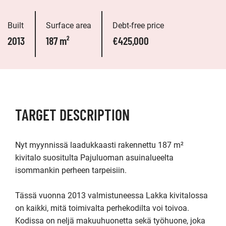
Built
Surface area
Debt-free price
2013
187 m²
€425,000
TARGET DESCRIPTION
Nyt myynnissä laadukkaasti rakennettu 187 m² 
kivitalo suositulta Pajuluoman asuinalueelta 
isommankin perheen tarpeisiin.

Tässä vuonna 2013 valmistuneessa Lakka kivitalossa 
on kaikki, mitä toimivalta perhekodilta voi toivoa. 
Kodissa on neljä makuuhuonetta sekä työhuone, joka 