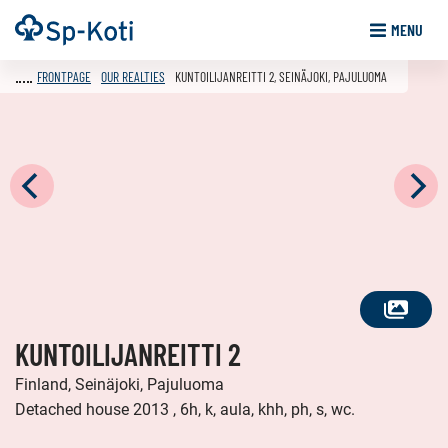
Go
Frontpage
MENU
to
content
FRONTPAGE
OUR REALTIES
KUNTOILIJANREITTI 2, SEINÄJOKI, PAJULUOMA
SEE
KUNTOILIJANREITTI 2
ALL
PHOTOS
Finland, Seinäjoki, Pajuluoma
Detached house 2013 , 6h, k, aula, khh, ph, s, wc.