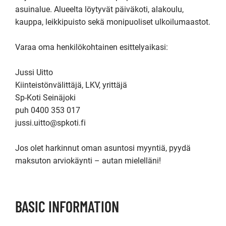
asuinalue. Alueelta löytyvät päiväkoti, alakoulu, 
kauppa, leikkipuisto sekä monipuoliset ulkoilumaastot.

Varaa oma henkilökohtainen esittelyaikasi:

Jussi Uitto

Kiinteistönvälittäjä, LKV, yrittäjä

Sp-Koti Seinäjoki

puh 0400 353 017

jussi.uitto@spkoti.fi

Jos olet harkinnut oman asuntosi myyntiä, pyydä 
maksuton arviokäynti – autan mielelläni!
BASIC INFORMATION