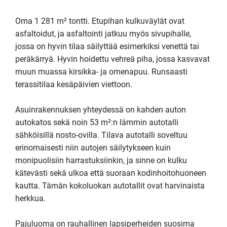
Oma 1 281 m² tontti. Etupihan kulkuväylät ovat 
asfaltoidut, ja asfaltointi jatkuu myös sivupihalle, 
jossa on hyvin tilaa säilyttää esimerkiksi venettä tai 
peräkärryä. Hyvin hoidettu vehreä piha, jossa kasvavat 
muun muassa kirsikka- ja omenapuu. Runsaasti 
terassitilaa kesäpäivien viettoon.

Asuinrakennuksen yhteydessä on kahden auton 
autokatos sekä noin 53 m²:n lämmin autotalli 
sähköisillä nosto-ovilla. Tilava autotalli soveltuu 
erinomaisesti niin autojen säilytykseen kuin 
monipuolisiin harrastuksiinkin, ja sinne on kulku 
kätevästi sekä ulkoa että suoraan kodinhoitohuoneen 
kautta. Tämän kokoluokan autotallit ovat harvinaista 
herkkua.

Pajuluoma on rauhallinen lapsiperheiden suosima 