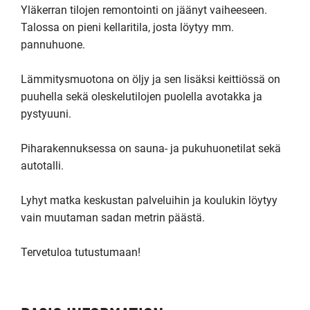
Yläkerran tilojen remontointi on jäänyt vaiheeseen.

Talossa on pieni kellaritila, josta löytyy mm. 
pannuhuone.

Lämmitysmuotona on öljy ja sen lisäksi keittiössä on 
puuhella sekä oleskelutilojen puolella avotakka ja 
pystyuuni.

Piharakennuksessa on sauna- ja pukuhuonetilat sekä 
autotalli.

Lyhyt matka keskustan palveluihin ja koulukin löytyy 
vain muutaman sadan metrin päästä.

Tervetuloa tutustumaan!