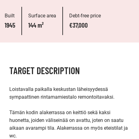
Built
Surface area
Debt-free price
1945
144 m²
€37,000
TARGET DESCRIPTION
Loistavalla paikalla keskustan läheisyydessä 
sympaattinen rintamamiestalo remontoitavaksi.

Tämän kodin alakerrassa on keittiö sekä kaksi 
huonetta, joiden väliseinää on avattu, joten on saatu 
aikaan avarampi tila. Alakerrassa on myös eteistilat ja 
wc.
