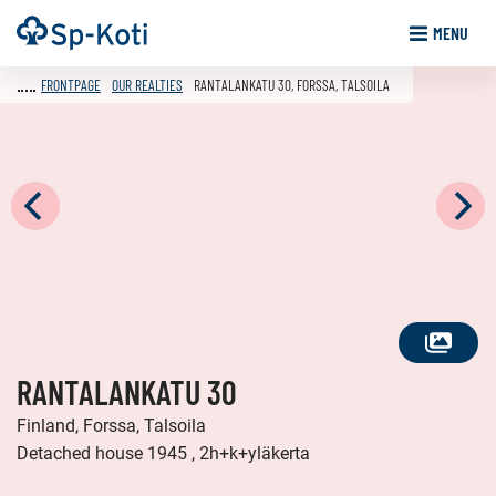
Go
Frontpage
MENU
to
content
FRONTPAGE
OUR REALTIES
RANTALANKATU 30, FORSSA, TALSOILA
SEE
RANTALANKATU 30
ALL
PHOTOS
Finland, Forssa, Talsoila
Detached house 1945 , 2h+k+yläkerta