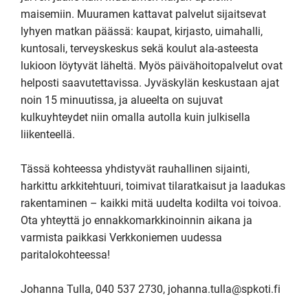
maisemiin. Muuramen kattavat palvelut sijaitsevat 
lyhyen matkan päässä: kaupat, kirjasto, uimahalli, 
kuntosali, terveyskeskus sekä koulut ala-asteesta 
lukioon löytyvät läheltä. Myös päivähoitopalvelut ovat 
helposti saavutettavissa. Jyväskylän keskustaan ajat 
noin 15 minuutissa, ja alueelta on sujuvat 
kulkuyhteydet niin omalla autolla kuin julkisella 
liikenteellä.

Tässä kohteessa yhdistyvät rauhallinen sijainti, 
harkittu arkkitehtuuri, toimivat tilaratkaisut ja laadukas 
rakentaminen – kaikki mitä uudelta kodilta voi toivoa. 
Ota yhteyttä jo ennakkomarkkinoinnin aikana ja 
varmista paikkasi Verkkoniemen uudessa 
paritalokohteessa!

Johanna Tulla, 040 537 2730, johanna.tulla@spkoti.fi