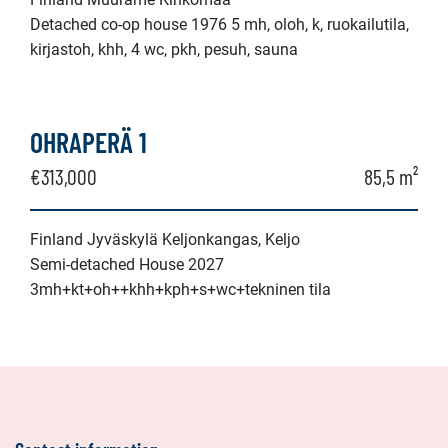
Detached co-op house 1976 5 mh, oloh, k, ruokailutila,
kirjastoh, khh, 4 wc, pkh, pesuh, sauna
OHRAPERÄ 1
€313,000
85,5 m²
Finland Jyväskylä Keljonkangas, Keljo
Semi-detached House 2027
3mh+kt+oh++khh+kph+s+wc+tekninen tila