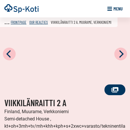
Go
Frontpage
MENU
to
content
FRONTPAGE
OUR REALTIES
VIIKKILÄNRAITTI 2 A, MUURAME, VERKKONIEMI
SEE
VIIKKILÄNRAITTI 2 A
ALL
PHOTOS
Finland, Muurame, Verkkoniemi
Semi-detached House ,
kt+oh+3mh+tv/mh+khh+kph+s+2xwc+varasto/tekninentila