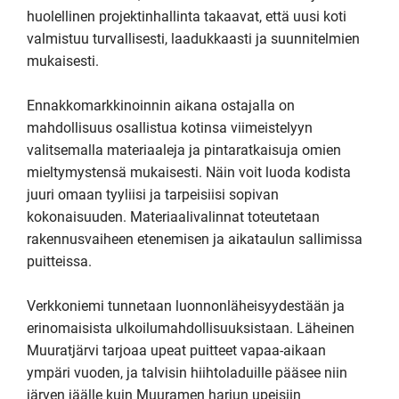
huolellinen projektinhallinta takaavat, että uusi koti 
valmistuu turvallisesti, laadukkaasti ja suunnitelmien 
mukaisesti.

Ennakkomarkkinoinnin aikana ostajalla on 
mahdollisuus osallistua kotinsa viimeistelyyn 
valitsemalla materiaaleja ja pintaratkaisuja omien 
mieltymystensä mukaisesti. Näin voit luoda kodista 
juuri omaan tyyliisi ja tarpeisiisi sopivan 
kokonaisuuden. Materiaalivalinnat toteutetaan 
rakennusvaiheen etenemisen ja aikataulun sallimissa 
puitteissa.

Verkkoniemi tunnetaan luonnonläheisyydestään ja 
erinomaisista ulkoilumahdollisuuksistaan. Läheinen 
Muuratjärvi tarjoaa upeat puitteet vapaa-aikaan 
ympäri vuoden, ja talvisin hiihtoladuille pääsee niin 
järven jäälle kuin Muuramen harjun upeisiin 