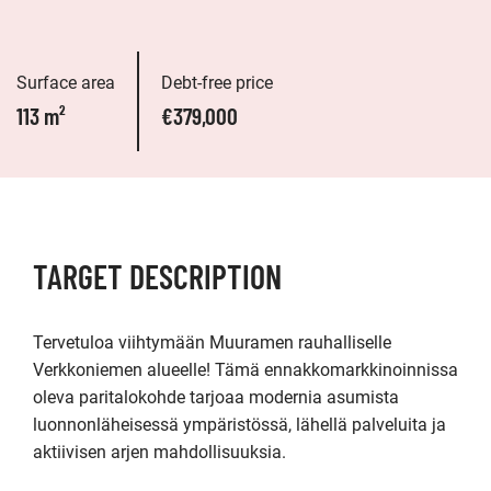
Surface area
Debt-free price
113 m²
€379,000
TARGET DESCRIPTION
Tervetuloa viihtymään Muuramen rauhalliselle 
Verkkoniemen alueelle! Tämä ennakkomarkkinoinnissa 
oleva paritalokohde tarjoaa modernia asumista 
luonnonläheisessä ympäristössä, lähellä palveluita ja 
aktiivisen arjen mahdollisuuksia.
