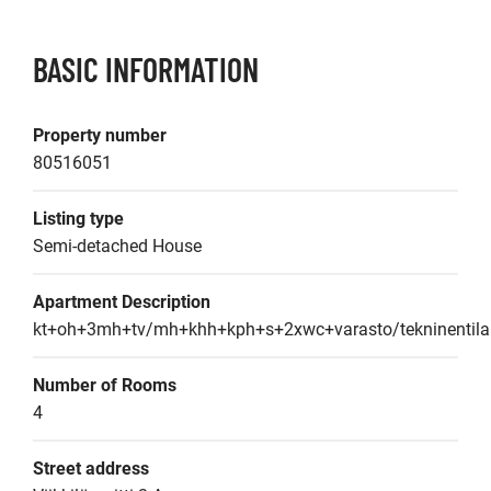
BASIC INFORMATION
Property number
80516051
Listing type
Semi-detached House
Apartment Description
kt+oh+3mh+tv/mh+khh+kph+s+2xwc+varasto/tekninentila
Number of Rooms
4
Street address