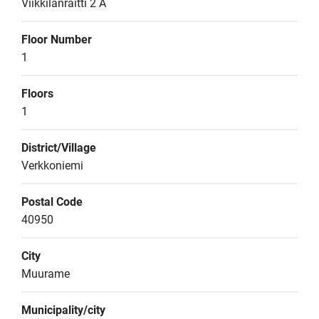
Viikkilänraitti 2 A
Floor Number
1
Floors
1
District/Village
Verkkoniemi
Postal Code
40950
City
Muurame
Municipality/city