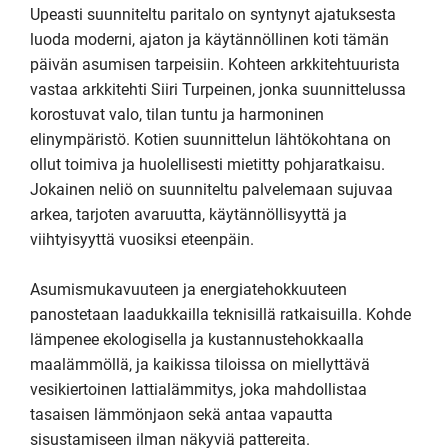
Upeasti suunniteltu paritalo on syntynyt ajatuksesta 
luoda moderni, ajaton ja käytännöllinen koti tämän 
päivän asumisen tarpeisiin. Kohteen arkkitehtuurista 
vastaa arkkitehti Siiri Turpeinen, jonka suunnittelussa 
korostuvat valo, tilan tuntu ja harmoninen 
elinympäristö. Kotien suunnittelun lähtökohtana on 
ollut toimiva ja huolellisesti mietitty pohjaratkaisu. 
Jokainen neliö on suunniteltu palvelemaan sujuvaa 
arkea, tarjoten avaruutta, käytännöllisyyttä ja 
viihtyisyyttä vuosiksi eteenpäin.

Asumismukavuuteen ja energiatehokkuuteen 
panostetaan laadukkailla teknisillä ratkaisuilla. Kohde 
lämpenee ekologisella ja kustannustehokkaalla 
maalämmöllä, ja kaikissa tiloissa on miellyttävä 
vesikiertoinen lattialämmitys, joka mahdollistaa 
tasaisen lämmönjaon sekä antaa vapautta 
sisustamiseen ilman näkyviä pattereita. 