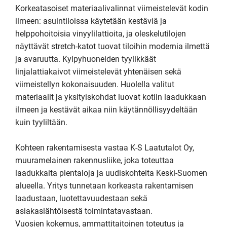
Korkeatasoiset materiaalivalinnat viimeistelevät kodin 
ilmeen: asuintiloissa käytetään kestäviä ja 
helppohoitoisia vinyylilattioita, ja oleskelutilojen 
näyttävät stretch-katot tuovat tiloihin modernia ilmettä 
ja avaruutta. Kylpyhuoneiden tyylikkäät 
linjalattiakaivot viimeistelevät yhtenäisen sekä 
viimeistellyn kokonaisuuden. Huolella valitut 
materiaalit ja yksityiskohdat luovat kotiin laadukkaan 
ilmeen ja kestävät aikaa niin käytännöllisyydeltään 
kuin tyyliltään.

Kohteen rakentamisesta vastaa K-S Laatutalot Oy, 
muuramelainen rakennusliike, joka toteuttaa 
laadukkaita pientaloja ja uudiskohteita Keski-Suomen 
alueella. Yritys tunnetaan korkeasta rakentamisen 
laadustaan, luotettavuudestaan sekä 
asiakaslähtöisestä toimintatavastaan.

Vuosien kokemus, ammattitaitoinen toteutus ja 