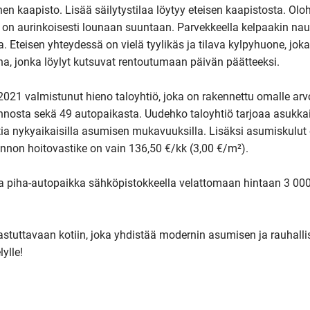
 kaapisto. Lisää säilytystilaa löytyy eteisen kaapistosta. Olo
ka on aurinkoisesti lounaan suuntaan. Parvekkeella kelpaakin naut
. Eteisen yhteydessä on vielä tyylikäs ja tilava kylpyhuone, joka
a, jonka löylyt kutsuvat rentoutumaan päivän päätteeksi.

1 valmistunut hieno taloyhtiö, joka on rakennettu omalle arvo
nnosta sekä 49 autopaikasta. Uudehko taloyhtiö tarjoaa asukkail
tia nykyaikaisilla asumisen mukavuuksilla. Lisäksi asumiskulut 
unnon hoitovastike on vain 136,50 €/kk (3,00 €/m²).

piha-autopaikka sähköpistokkeella velattomaan hintaan 3 000,
astuttavaan kotiin, joka yhdistää modernin asumisen ja rauhallis
lle!
