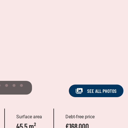
SEE ALL PHOTOS
Surface area
Debt-free price
45,5 m²
€168,000