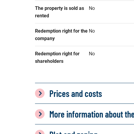
The property is sold as 
No
rented
Redemption right for the 
No
company
Redemption right for 
No
shareholders
Prices and costs
More information about th