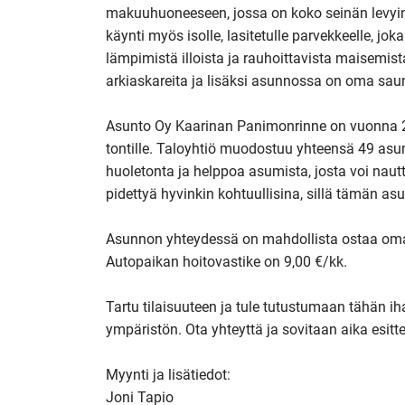
makuuhuoneeseen, jossa on koko seinän levyinen
käynti myös isolle, lasitetulle parvekkeelle, jo
lämpimistä illoista ja rauhoittavista maisemista
arkiaskareita ja lisäksi asunnossa on oma saun
Asunto Oy Kaarinan Panimonrinne on vuonna 202
tontille. Taloyhtiö muodostuu yhteensä 49 asu
huoletonta ja helppoa asumista, josta voi naut
pidettyä hyvinkin kohtuullisina, sillä tämän as
Asunnon yhteydessä on mahdollista ostaa oma 
Autopaikan hoitovastike on 9,00 €/kk.

Tartu tilaisuuteen ja tule tutustumaan tähän ih
ympäristön. Ota yhteyttä ja sovitaan aika esittely
Myynti ja lisätiedot:

Joni Tapio
