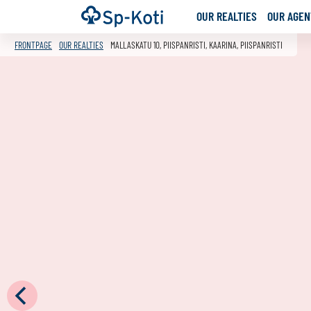
Go
Frontpage
OUR REALTIES
OUR AGENT
to
content
FRONTPAGE
OUR REALTIES
MALLASKATU 10, PIISPANRISTI, KAARINA, PIISPANRISTI