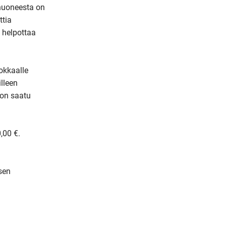
huoneesta on 
m
tia 
a
 helpottaa 
i
l
kkaalle 
leen 
on saatu 
00 €. 
en 