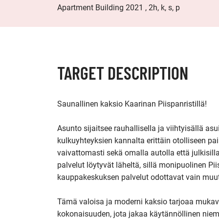
Apartment Building 2021 , 2h, k, s, p
TARGET DESCRIPTION
Saunallinen kaksio Kaarinan Piispanristillä!

Asunto sijaitsee rauhallisella ja viihtyisällä a
kulkuyhteyksien kannalta erittäin otolliseen pa
vaivattomasti sekä omalla autolla että julkisill
palvelut löytyvät läheltä, sillä monipuolinen 
kauppakeskuksen palvelut odottavat vain muu
Tämä valoisa ja moderni kaksio tarjoaa mukav
kokonaisuuden, jota jakaa käytännöllinen niem