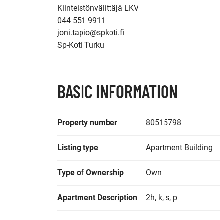
Kiinteistönvälittäjä LKV

044 551 9911

joni.tapio@spkoti.fi

Sp-Koti Turku
BASIC INFORMATION
Property number
80515798
Listing type
Apartment Building
Type of Ownership
Own
Apartment Description
2h, k, s, p