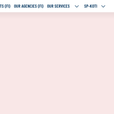
S (FI)
OUR AGENCIES (FI)
OUR SERVICES
SP-KOTI
OUR
SP-
SERVICES
KOTI
SUBPAGES
SUBPA