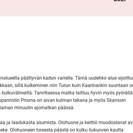
suinalueella päättyvän kadun varrella. Tämä uudehko alue sijoittuu
ikkaan, sillä kulkeminen niin Turun kuin Kaarinankin suuntaan o
a kulkuvälineillä. Tarvittaessa matka taittuu hyvin myös pyörällä.
Piispanristin Prisma on aivan kulman takana ja myös Skanssin 
taman minuutin ajomatkan päässä.

aa ja laadukasta asumista. Olohuone ja keittiö muodostavat av
eke. Olohuoneen toisesta päästä on kulku liukuoven kautta 