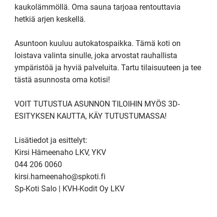
kaukolämmöllä. Oma sauna tarjoaa rentouttavia 
hetkiä arjen keskellä.

Asuntoon kuuluu autokatospaikka. Tämä koti on 
loistava valinta sinulle, joka arvostat rauhallista 
ympäristöä ja hyviä palveluita. Tartu tilaisuuteen ja tee 
tästä asunnosta oma kotisi!

VOIT TUTUSTUA ASUNNON TILOIHIN MYÖS 3D-
ESITYKSEN KAUTTA, KÄY TUTUSTUMASSA! 

Lisätiedot ja esittelyt:

Kirsi Hämeenaho LKV, YKV

044 206 0060

kirsi.hameenaho@spkoti.fi

Sp-Koti Salo | KVH-Kodit Oy LKV