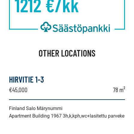
1212
€/kk
OTHER LOCATIONS
HIRVITIE 1-3
€45,000
78 m²
Finland Salo Märynummi
Apartment Building 1967 3h,k,kph,wc+lasitettu parveke