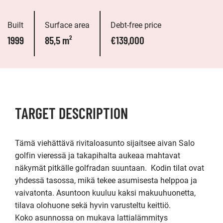
Built
Surface area
Debt-free price
1999
85,5 m²
€139,000
TARGET DESCRIPTION
Tämä viehättävä rivitaloasunto sijaitsee aivan Salo 
golfin vieressä ja takapihalta aukeaa mahtavat 
näkymät pitkälle golfradan suuntaan.  Kodin tilat ovat 
yhdessä tasossa, mikä tekee asumisesta helppoa ja 
vaivatonta. Asuntoon kuuluu kaksi makuuhuonetta, 
tilava olohuone sekä hyvin varusteltu keittiö.

Koko asunnossa on mukava lattialämmitys 