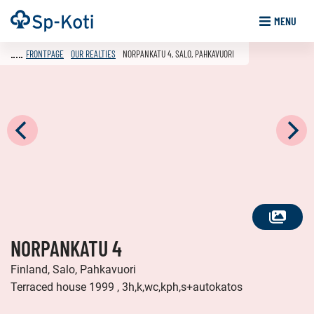
Go
Frontpage
MENU
to
content
FRONTPAGE
OUR REALTIES
NORPANKATU 4, SALO, PAHKAVUORI
SEE
NORPANKATU 4
ALL
PHOTOS
Finland, Salo, Pahkavuori
Terraced house 1999 , 3h,k,wc,kph,s+autokatos