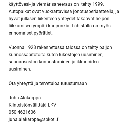
käyttövesi- ja viemärisaneeraus on  tehty 1999.  
Autopaikat ovat vuokrattavissa jonotusperiaatteella, ja 
hyvät julkisen liikenteen yhteydet takaavat helpon 
liikkumisen ympäri kaupunkia. Lähistöllä on myös 
erinomaiset pyörätiet.

Vuonna 1928 rakennetussa talossa on tehty paljon 
kunnossapitotöitä kuten lukostojen uusiminen, 
saunaosaston kunnostaminen ja ikkunoiden 
uusiminen.

Ota yhteyttä ja tervetuloa tutustumaan

Juha Alakärppä

Kiinteistönvälittäjä LKV

050 4621606

juha.alakarppa@spkoti.fi