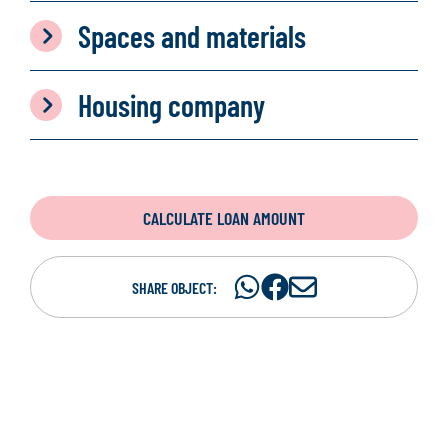
Spaces and materials
Housing company
CALCULATE LOAN AMOUNT
Share
Share
S
SHARE OBJECT:
on
on
h
WhatsAp
Facebook
a
r
e
i
n