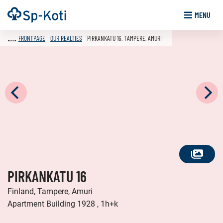
Go
Frontpage
MENU
to
content
FRONTPAGE
OUR REALTIES
PIRKANKATU 16, TAMPERE, AMURI
SEE
PIRKANKATU 16
ALL
PHOTOS
Finland, Tampere, Amuri
Apartment Building 1928 , 1h+k