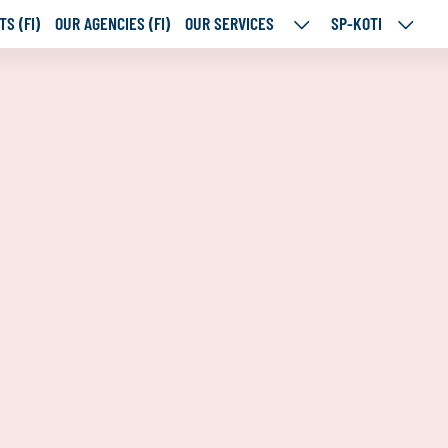
S (FI)
OUR AGENCIES (FI)
OUR SERVICES
SP-KOTI
OUR
SP-
SERVICES
KOTI
SUBPAGES
SUBPA