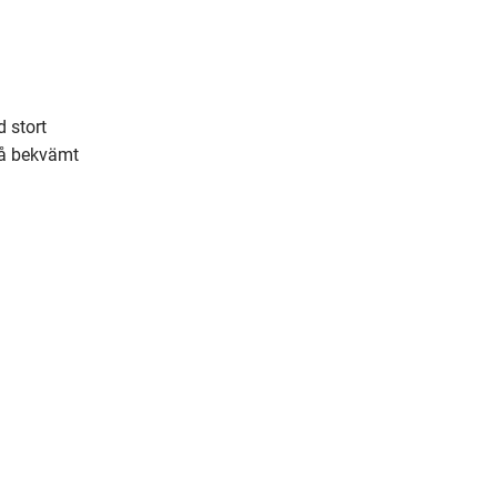
m
a
i
l
stort 
på bekvämt 