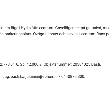
a läge i Kyrkslätts centrum. Gavellägenhet på gatunivå, med 
n parkeringsplats. Övriga tjänster och service i centrum finns 
 22.773,04 €. Sp: 42.000 €. Objektsnummer: 20384025 Basti.

 idag, basti.karjalainen@sbhem.fi / 0440872 800.