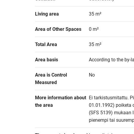
Living area
35 m²
Area of Other Spaces
0 m²
Total Area
35 m²
Area basis
According to the by-l
Area is Control 
No
Measured
More information about 
Ei tarkistusmitattu. P
the area
01.01.1992) poiketa 
(SFS 5139) mukaan las
pienempi tai suuremp