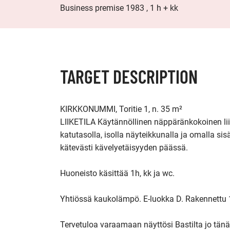
Business premise 1983 , 1 h + kk
TARGET DESCRIPTION
KIRKKONUMMI, Toritie 1, n. 35 m²

LIIKETILA Käytännöllinen näppäränkokoinen lii
katutasolla, isolla näyteikkunalla ja omalla si
kätevästi kävelyetäisyyden päässä. 

Huoneisto käsittää 1h, kk ja wc. 

Yhtiössä kaukolämpö. E-luokka D. Rakennettu 
Tervetuloa varaamaan näyttösi Bastilta jo tänää