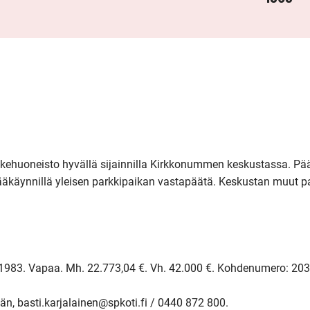
kehuoneisto hyvällä sijainnilla Kirkkonummen keskustassa. Pää
sääkäynnillä yleisen parkkipaikan vastapäätä. Keskustan muut pa
1983. Vapaa. Mh. 22.773,04 €. Vh. 42.000 €. Kohdenumero: 2038
n, basti.karjalainen@spkoti.fi / 0440 872 800. 
