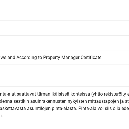
aws and According to Property Manager Certificate
inta-alat saattavat tämän ikäisissä kohteissa (yhtiö rekisteröity 
olennaisestikin asuinrakennusten nykyisten mittaustapojen ja st
kettavasta asuintilojen pinta-alasta. Pinta-ala voi siis olla edel
i.