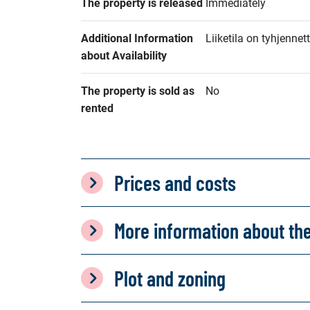
The property is released
Immediately
Additional Information 
Liiketila on tyhjennett
about Availability
The property is sold as 
No
rented
Prices and costs
More information about th
Plot and zoning