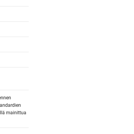
ennen 
andardien 
lä mainittua 