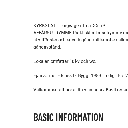
KYRKSLÄTT Torgvägen 1 ca. 35 m²

AFFÄRSUTRYMME Praktiskt affärsutrymme med br
skyltfönster och egen ingång mittemot en allmä
gångavstånd.

Lokalen omfattar 1r, kv och wc. 

Fjärrvärme. E-klass D. Byggt 1983. Ledig.  Fp.
Välkommen att boka din visning av Basti redan
BASIC INFORMATION