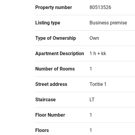
Property number
80513526
Listing type
Business premise
Type of Ownership
Own
Apartment Description
1 h + kk
Number of Rooms
1
Street address
Toritie 1
Staircase
LT
Floor Number
1
Floors
1