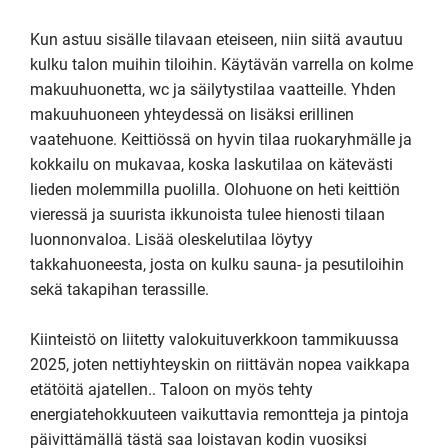
Kun astuu sisälle tilavaan eteiseen, niin siitä avautuu 
kulku talon muihin tiloihin. Käytävän varrella on kolme 
makuuhuonetta, wc ja säilytystilaa vaatteille. Yhden 
makuuhuoneen yhteydessä on lisäksi erillinen 
vaatehuone. Keittiössä on hyvin tilaa ruokaryhmälle ja 
kokkailu on mukavaa, koska laskutilaa on kätevästi 
lieden molemmilla puolilla. Olohuone on heti keittiön 
vieressä ja suurista ikkunoista tulee hienosti tilaan 
luonnonvaloa. Lisää oleskelutilaa löytyy 
takkahuoneesta, josta on kulku sauna- ja pesutiloihin 
sekä takapihan terassille. 

Kiinteistö on liitetty valokuituverkkoon tammikuussa 
2025, joten nettiyhteyskin on riittävän nopea vaikkapa 
etätöitä ajatellen.. Taloon on myös tehty 
energiatehokkuuteen vaikuttavia remontteja ja pintoja 
päivittämällä tästä saa loistavan kodin vuosiksi 