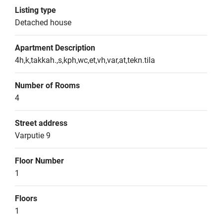
Listing type
Detached house
Apartment Description
4h,k,takkah.,s,kph,wc,et,vh,var,at,tekn.tila
Number of Rooms
4
Street address
Varputie 9
Floor Number
1
Floors
1