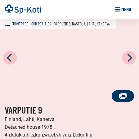
Go
Frontpage
MENU
to
content
FRONTPAGE
OUR REALTIES
VARPUTIE 9, NASTOLA, LAHTI, KANERVA
SEE
VARPUTIE 9
ALL
PHOTOS
Finland, Lahti, Kanerva
Detached house 1978 ,
4h,k,takkah.,s,kph,wc,et,vh,var,at,tekn.tila