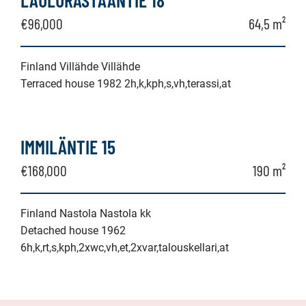
LAULURASTAANTIE 18
€96,000
64,5 m²
Finland Villähde Villähde
Terraced house 1982 2h,k,kph,s,vh,terassi,at
IMMILÄNTIE 15
€168,000
190 m²
Finland Nastola Nastola kk
Detached house 1962
6h,k,rt,s,kph,2xwc,vh,et,2xvar,talouskellari,at