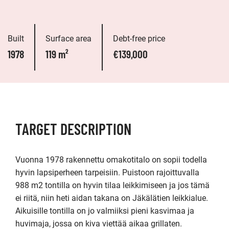
Built
Surface area
Debt-free price
1978
119 m²
€139,000
TARGET DESCRIPTION
Vuonna 1978 rakennettu omakotitalo on sopii todella 
hyvin lapsiperheen tarpeisiin. Puistoon rajoittuvalla 
988 m2 tontilla on hyvin tilaa leikkimiseen ja jos tämä 
ei riitä, niin heti aidan takana on Jäkälätien leikkialue. 
Aikuisille tontilla on jo valmiiksi pieni kasvimaa ja 
huvimaja, jossa on kiva viettää aikaa grillaten.
