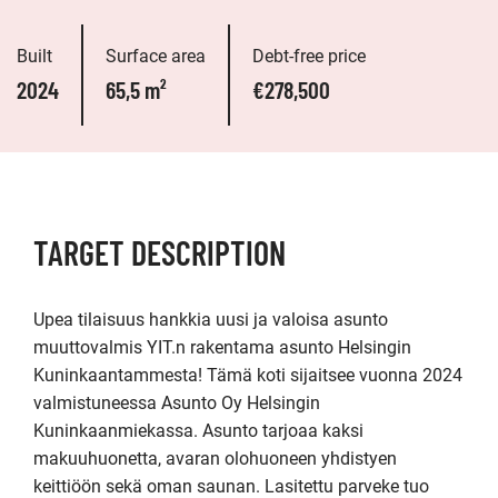
Built
Surface area
Debt-free price
2024
65,5 m²
€278,500
TARGET DESCRIPTION
Upea tilaisuus hankkia uusi ja valoisa asunto 
muuttovalmis YIT.n rakentama asunto Helsingin 
Kuninkaantammesta! Tämä koti sijaitsee vuonna 2024 
valmistuneessa Asunto Oy Helsingin 
Kuninkaanmiekassa. Asunto tarjoaa kaksi 
makuuhuonetta, avaran olohuoneen yhdistyen 
keittiöön sekä oman saunan. Lasitettu parveke tuo 