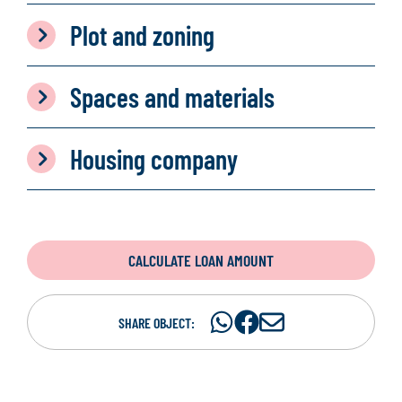
Plot and zoning
Spaces and materials
Housing company
CALCULATE LOAN AMOUNT
Share
Share
S
SHARE OBJECT:
on
on
h
WhatsAp
Facebook
a
r