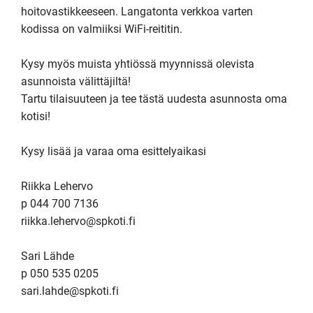
hoitovastikkeeseen. Langatonta verkkoa varten 
kodissa on valmiiksi WiFi-reititin.

Kysy myös muista yhtiössä myynnissä olevista 
asunnoista välittäjiltä!

Tartu tilaisuuteen ja tee tästä uudesta asunnosta oma 
kotisi!

Kysy lisää ja varaa oma esittelyaikasi

Riikka Lehervo

p 044 700 7136

riikka.lehervo@spkoti.fi

Sari Lähde 

p 050 535 0205

sari.lahde@spkoti.fi