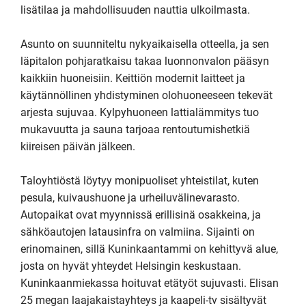
lisätilaa ja mahdollisuuden nauttia ulkoilmasta.

Asunto on suunniteltu nykyaikaisella otteella, ja sen 
läpitalon pohjaratkaisu takaa luonnonvalon pääsyn 
kaikkiin huoneisiin. Keittiön modernit laitteet ja 
käytännöllinen yhdistyminen olohuoneeseen tekevät 
arjesta sujuvaa. Kylpyhuoneen lattialämmitys tuo 
mukavuutta ja sauna tarjoaa rentoutumishetkiä 
kiireisen päivän jälkeen.

Taloyhtiöstä löytyy monipuoliset yhteistilat, kuten 
pesula, kuivaushuone ja urheiluvälinevarasto. 
Autopaikat ovat myynnissä erillisinä osakkeina, ja 
sähköautojen latausinfra on valmiina. Sijainti on 
erinomainen, sillä Kuninkaantammi on kehittyvä alue, 
josta on hyvät yhteydet Helsingin keskustaan.

Kuninkaanmiekassa hoituvat etätyöt sujuvasti. Elisan 
25 megan laajakaistayhteys ja kaapeli-tv sisältyvät 