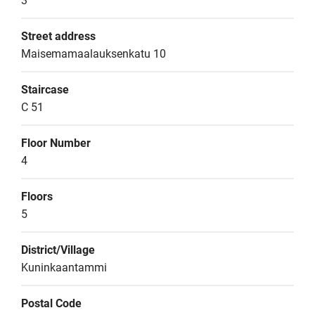
3
Street address
Maisemamaalauksenkatu 10
Staircase
C 51
Floor Number
4
Floors
5
District/Village
Kuninkaantammi
Postal Code