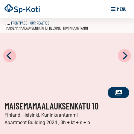
Go
Frontpage
MENU
to
content
FRONTPAGE
OUR REALTIES
MAISEMAMAALAUKSENKATU 10, HELSINKI, KUNINKAANTAMMI
SEE
MAISEMAMAALAUKSENKATU 10
ALL
PHOTOS
Finland, Helsinki, Kuninkaantammi
Apartment Building 2024 , 3h + kt + s + p