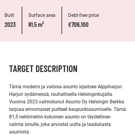
Built
Surface area
Debt-free price
2023
81,5 m²
€706,100
TARGET DESCRIPTION
Tämä moderni ja valoisa asunto sijaitsee Alppiharjun 
Harjun sydämessä, rauhallisella Helsinginkujalla. 
Vuonna 2023 valmistunut Asunto Oy Helsingin Berkka 
tarjoaa erinomaiset puitteet kaupunkiasumiselle. Tämä 
81,5 neliömetrin kokoinen asunto on täydellinen 
valinta sinulle, joka arvostat uutta ja laadukasta 
asumista.
