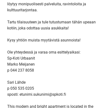
löytyy monipuolisesti palveluita, ravintoloita ja 
kulttuuritarjontaa.

Tartu tilaisuuteen ja tule tutustumaan tähän upeaan 
kotiin, joka odottaa uusia asukkaita!

Kysy yhtiön muista myytävistä asunnoista!

Ole yhteydessä ja varaa oma esittelyaikasi:

Sp-Koti Urbaanit

Marko Meijanen

p 044 237 8058

Sari Lähde

p 050 535 0205

sposti: etunimi.sukunimi@spkoti.fi

This modern and bright apartment is located in the 