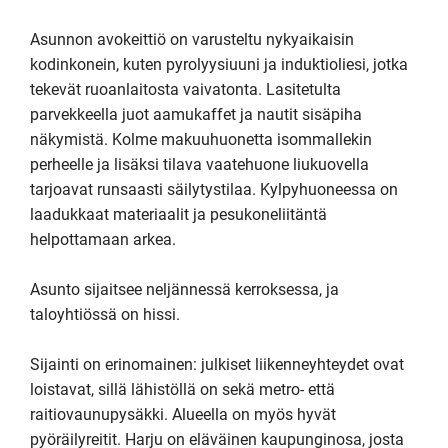
Asunnon avokeittiö on varusteltu nykyaikaisin 
kodinkonein, kuten pyrolyysiuuni ja induktioliesi, jotka 
tekevät ruoanlaitosta vaivatonta. Lasitetulta 
parvekkeella juot aamukaffet ja nautit sisäpiha 
näkymistä. Kolme makuuhuonetta isommallekin 
perheelle ja lisäksi tilava vaatehuone liukuovella 
tarjoavat runsaasti säilytystilaa. Kylpyhuoneessa on 
laadukkaat materiaalit ja pesukoneliitäntä 
helpottamaan arkea.

Asunto sijaitsee neljännessä kerroksessa, ja 
taloyhtiössä on hissi. 

Sijainti on erinomainen: julkiset liikenneyhteydet ovat 
loistavat, sillä lähistöllä on sekä metro- että 
raitiovaunupysäkki. Alueella on myös hyvät 
pyöräilyreitit. Harju on eläväinen kaupunginosa, josta 