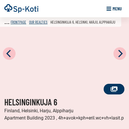
Go
Frontpage
MENU
to
content
FRONTPAGE
OUR REALTIES
HELSINGINKUJA 6, HELSINKI, HARJU, ALPPIHARJU
SEE
HELSINGINKUJA 6
ALL
PHOTOS
Finland, Helsinki, Harju, Alppiharju
Apartment Building 2023 , 4h+avok+kph+eril.wc+vh+lasit.p