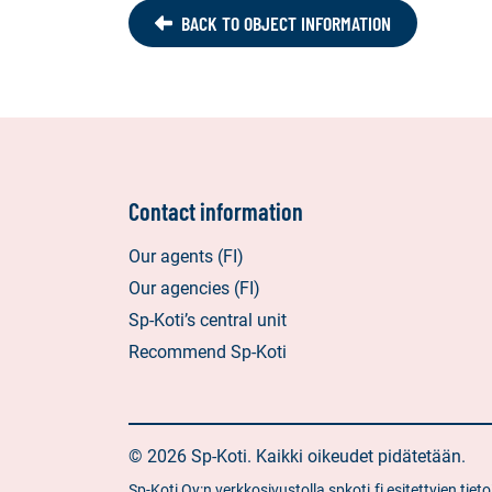
BACK TO OBJECT INFORMATION
Contact information
Our agents (FI)
Our agencies (FI)
Sp-Koti’s central unit
Recommend Sp-Koti
© 2026 Sp-Koti. Kaikki oikeudet pidätetään.
Sp-Koti Oy:n verkkosivustolla spkoti.fi esitettyjen t