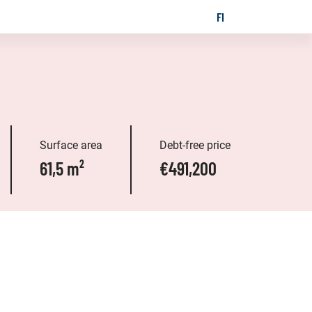
FI
SUOMI
GES
Surface area
Debt-free price
61,5 m²
€491,200