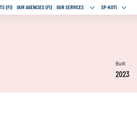
S (FI)
OUR AGENCIES (FI)
OUR SERVICES
SP-KOTI
OUR
SP-
SERVICES
KOTI
SUBPAGES
SUBPA
Built
2023