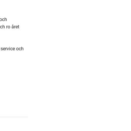
och 
h ro året 
service och 