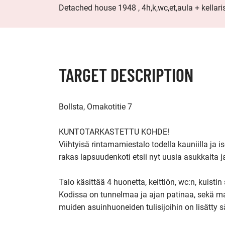
Detached house 1948 , 4h,k,wc,et,aula + kellar
TARGET DESCRIPTION
Bollsta, Omakotitie 7

KUNTOTARKASTETTU KOHDE!

Viihtyisä rintamamiestalo todella kauniilla ja 
rakas lapsuudenkoti etsii nyt uusia asukkaita
Talo käsittää 4 huonetta, keittiön, wc:n, kuistin 
Kodissa on tunnelmaa ja ajan patinaa, sekä ma
muiden asuinhuoneiden tulisijoihin on lisätty sä