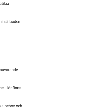
tilaa 
m
a
i
iisti luoden 
l
.

 nuvarande 
e. Här finns 
ka behov och 