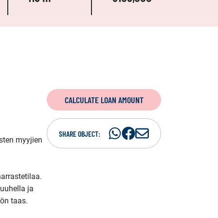
CALCULATE LOAN AMOUNT
Share
Share
S
SHARE OBJECT:
sten myyjien 
on
on
h
WhatsAp
Facebook
a
r
arrastetilaa. 
e
uhella ja 
i
ön taas.

n
e