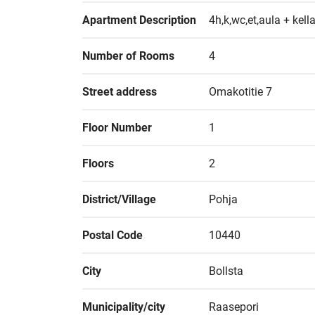
Apartment Description
4h,k,wc,et,aula + kel
Number of Rooms
4
Street address
Omakotitie 7
Floor Number
1
Floors
2
District/Village
Pohja
Postal Code
10440
City
Bollsta
Municipality/city
Raasepori