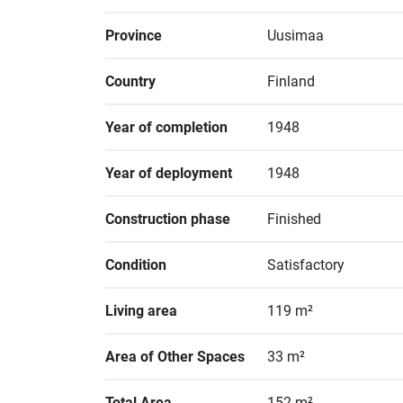
Province
Uusimaa
Country
Finland
Year of completion
1948
Year of deployment
1948
Construction phase
Finished
Condition
Satisfactory
Living area
119 m²
Area of Other Spaces
33 m²
Total Area
152 m²