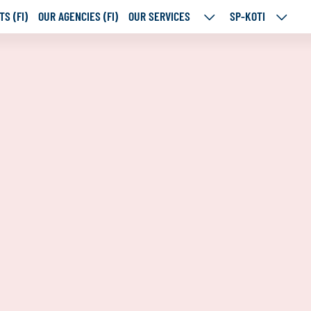
S (FI)
OUR AGENCIES (FI)
OUR SERVICES
SP-KOTI
OUR
SP-
SERVICES
KOTI
SUBPAGES
SUBPA