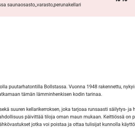
issa saunaosasto,,varasto,perunakellari
isolla puutarhatontilla Bollstassa. Vuonna 1948 rakennettu, nykyi
 jatkamaan tämän lämminhenkisen kodin tarinaa.

sekä suuren kellarikerroksen, joka tarjoaa runsaasti säilytys- ja h
hdollisuus päivittää tiloja oman maun mukaan. Keittiössä on pu
hkövastukset jotka voi poistaa ja ottaa tulisijat kunnolla käyttö