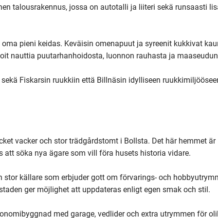
nen talousrakennus, jossa on autotalli ja liiteri sekä runsaasti lisä
n oma pieni keidas. Keväisin omenapuut ja syreenit kukkivat kaun
 voit nauttia puutarhanhoidosta, luonnon rauhasta ja maaseudun 
sekä Fiskarsin ruukkiin että Billnäsin idylliseen ruukkimiljööseen
t vacker och stor trädgårdstomt i Bollsta. Det här hemmet är
tt söka nya ägare som vill föra husets historia vidare.

 stor källare som erbjuder gott om förvarings- och hobbyutrymm
aden ger möjlighet att uppdateras enligt egen smak och stil.

onomibyggnad med garage, vedlider och extra utrymmen för oli