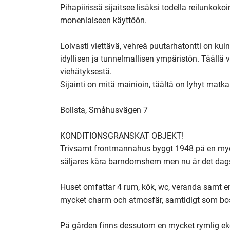
Pihapiirissä sijaitsee lisäksi todella reilunkokoi
monenlaiseen käyttöön.

Loivasti viettävä, vehreä puutarhatontti on kui
idyllisen ja tunnelmallisen ympäristön. Täällä
viehätyksestä. 

Sijainti on mitä mainioin, täältä on lyhyt matka 
Bollsta, Småhusvägen 7

KONDITIONSGRANSKAT OBJEKT!

Trivsamt frontmannahus byggt 1948 på en mycke
säljares kära barndomshem men nu är det dags a
Huset omfattar 4 rum, kök, wc, veranda samt en
mycket charm och atmosfär, samtidigt som bost
På gården finns dessutom en mycket rymlig ek