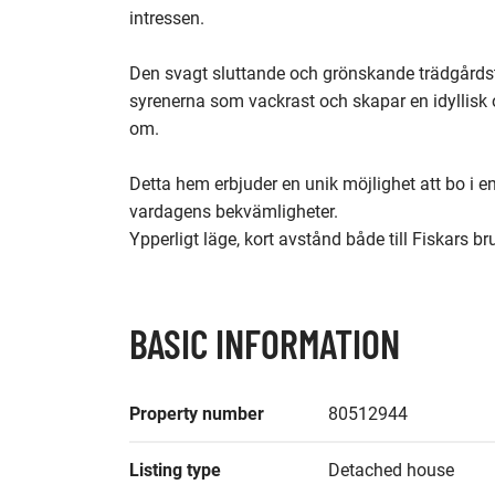
intressen.

Den svagt sluttande och grönskande trädgårds
syrenerna som vackrast och skapar en idyllisk o
om.

Detta hem erbjuder en unik möjlighet att bo i en
vardagens bekvämligheter.

Ypperligt läge, kort avstånd både till Fiskars br
BASIC INFORMATION
Property number
80512944
Listing type
Detached house