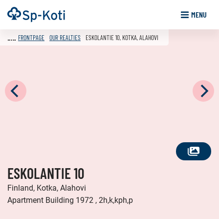
Go
Frontpage
MENU
to
content
FRONTPAGE
OUR REALTIES
ESKOLANTIE 10, KOTKA, ALAHOVI
SEE
ESKOLANTIE 10
ALL
PHOTOS
Finland, Kotka, Alahovi
Apartment Building 1972 , 2h,k,kph,p