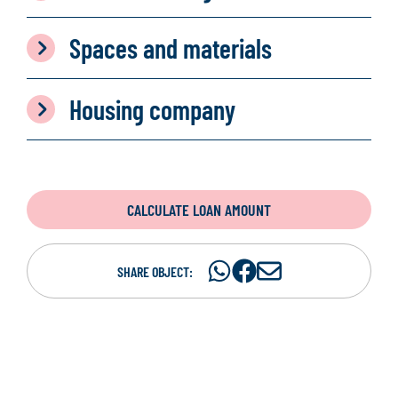
Spaces and materials
Housing company
CALCULATE LOAN AMOUNT
Share
Share
S
SHARE OBJECT:
on
on
h
WhatsAp
Facebook
a
r
e
i