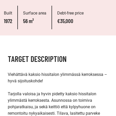
Built
Surface area
Debt-free price
1972
56 m²
€35,000
TARGET DESCRIPTION
Viehättävä kaksio hissitalon ylimmässä kerroksessa – 
hyvä sijoituskohde!

Tarjolla valoisa ja hyvin pidetty kaksio hissitalon 
ylimmästä kerroksesta. Asunnossa on toimiva 
pohjaratkaisu, ja sekä keittiö että kylpyhuone on 
remontoitu nykyaikaisesti. Tilava, lasitettu parveke 