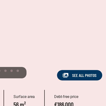
SEE ALL PHOTOS
Surface area
Debt-free price
56 m²
€186,000