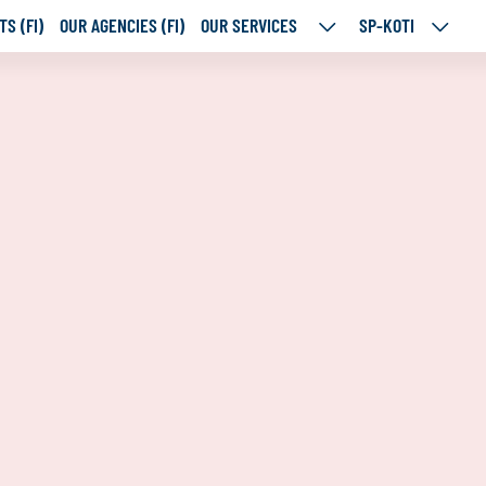
S (FI)
OUR AGENCIES (FI)
OUR SERVICES
SP-KOTI
OUR
SP-
SERVICES
KOTI
SUBPAGES
SUBPA