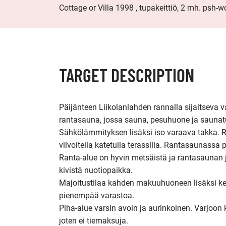
Cottage or Villa 1998 , tupakeittiö, 2 mh. psh-wc
TARGET DESCRIPTION
Päijänteen Liikolanlahden rannalla sijaitseva 
rantasauna, jossa sauna, pesuhuone ja saunat
Sähkölämmityksen lisäksi iso varaava takka. Ra
vilvoitella katetulla terassilla. Rantasaunassa
Ranta-alue on hyvin metsäistä ja rantasaunan j
kivistä nuotiopaikka. 

Majoitustilaa kahden makuuhuoneen lisäksi kevy
pienempää varastoa.

Piha-alue varsin avoin ja aurinkoinen. Varjoon 
joten ei tiemaksuja.
