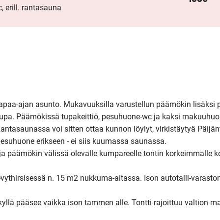
, erill. rantasauna
vapaa-ajan asunto. Mukavuuksilla varustellun päämökin lisäksi p
upa. Päämökissä tupakeittiö, pesuhuone-wc ja kaksi makuuhuon
ntasaunassa voi sitten ottaa kunnon löylyt, virkistäytyä Päijänt
 pesuhuone erikseen - ei siis kuumassa saunassa.

a päämökin välissä olevalle kumpareelle tontin korkeimmalle ko
thirsisessä n. 15 m2 nukkuma-aitassa. Ison autotalli-varaston 
kyllä pääsee vaikka ison tammen alle. Tontti rajoittuu valtion ma