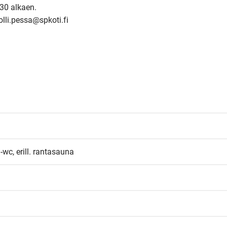
30 alkaen.

olli.pessa@spkoti.fi
-wc, erill. rantasauna