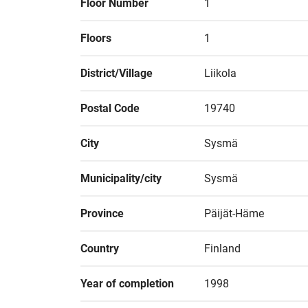
Floor Number
1
Floors
1
District/Village
Liikola
Postal Code
19740
City
Sysmä
Municipality/city
Sysmä
Province
Päijät-Häme
Country
Finland
Year of completion
1998