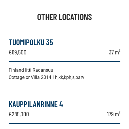
OTHER LOCATIONS
TUOMIPOLKU 35
€69,500
37 m²
Finland Iitti Radansuu
Cottage or Villa 2014 1h,kk,kph,s,parvi
KAUPPILANRINNE 4
€285,000
179 m²