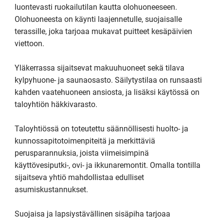
luontevasti ruokailutilan kautta olohuoneeseen. 
Olohuoneesta on käynti laajennetulle, suojaisalle 
terassille, joka tarjoaa mukavat puitteet kesäpäivien 
viettoon.

Yläkerrassa sijaitsevat makuuhuoneet sekä tilava 
kylpyhuone- ja saunaosasto. Säilytystilaa on runsaasti 
kahden vaatehuoneen ansiosta, ja lisäksi käytössä on 
taloyhtiön häkkivarasto.

Taloyhtiössä on toteutettu säännöllisesti huolto- ja 
kunnossapitotoimenpiteitä ja merkittäviä 
perusparannuksia, joista viimeisimpinä 
käyttövesiputki-, ovi- ja ikkunaremontit. Omalla tontilla 
sijaitseva yhtiö mahdollistaa edulliset 
asumiskustannukset.

Suojaisa ja lapsiystävällinen sisäpiha tarjoaa 