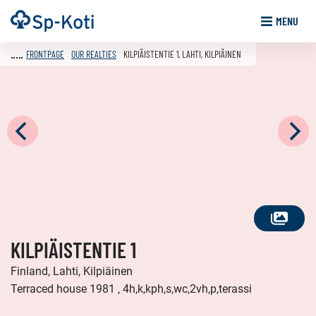
Go
Frontpage
MENU
to
content
FRONTPAGE
OUR REALTIES
KILPIÄISTENTIE 1, LAHTI, KILPIÄINEN
SEE
KILPIÄISTENTIE 1
ALL
PHOTOS
Finland, Lahti, Kilpiäinen
Terraced house 1981 , 4h,k,kph,s,wc,2vh,p,terassi