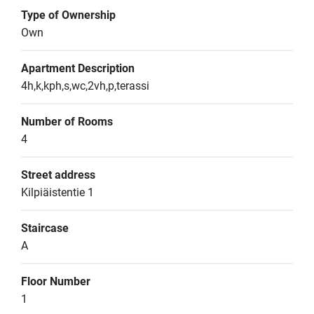
Type of Ownership
Own
Apartment Description
4h,k,kph,s,wc,2vh,p,terassi
Number of Rooms
4
Street address
Kilpiäistentie 1
Staircase
A
Floor Number
1