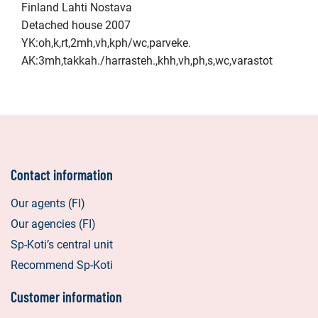
Finland Lahti Nostava
Detached house 2007
YK:oh,k,rt,2mh,vh,kph/wc,parveke.
AK:3mh,takkah./harrasteh.,khh,vh,ph,s,wc,varastot
Contact information
Our agents (FI)
Our agencies (FI)
Sp-Koti’s central unit
Recommend Sp-Koti
Customer information