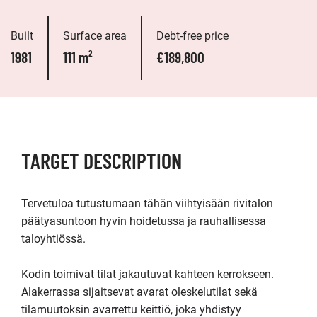
Built
Surface area
Debt-free price
1981
111 m²
€189,800
TARGET DESCRIPTION
Tervetuloa tutustumaan tähän viihtyisään rivitalon 
päätyasuntoon hyvin hoidetussa ja rauhallisessa 
taloyhtiössä.

Kodin toimivat tilat jakautuvat kahteen kerrokseen. 
Alakerrassa sijaitsevat avarat oleskelutilat sekä 
tilamuutoksin avarrettu keittiö, joka yhdistyy 