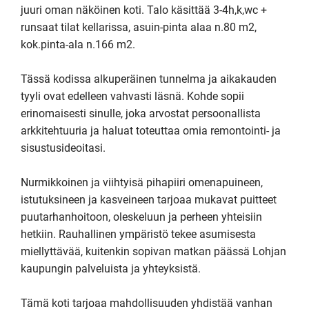
juuri oman näköinen koti. Talo käsittää 3-4h,k,wc + 
runsaat tilat kellarissa, asuin-pinta alaa n.80 m2, 
kok.pinta-ala n.166 m2. 

Tässä kodissa alkuperäinen tunnelma ja aikakauden 
tyyli ovat edelleen vahvasti läsnä. Kohde sopii 
erinomaisesti sinulle, joka arvostat persoonallista 
arkkitehtuuria ja haluat toteuttaa omia remontointi- ja 
sisustusideoitasi.

Nurmikkoinen ja viihtyisä pihapiiri omenapuineen, 
istutuksineen ja kasveineen tarjoaa mukavat puitteet 
puutarhanhoitoon, oleskeluun ja perheen yhteisiin 
hetkiin. Rauhallinen ympäristö tekee asumisesta 
miellyttävää, kuitenkin sopivan matkan päässä Lohjan 
kaupungin palveluista ja yhteyksistä.

Tämä koti tarjoaa mahdollisuuden yhdistää vanhan 