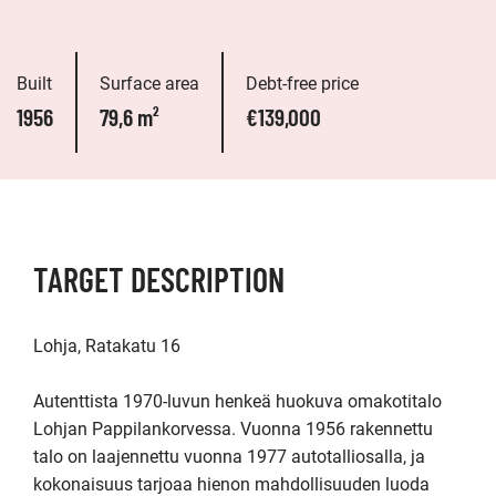
Built
Surface area
Debt-free price
1956
79,6 m²
€139,000
TARGET DESCRIPTION
Lohja, Ratakatu 16

Autenttista 1970-luvun henkeä huokuva omakotitalo 
Lohjan Pappilankorvessa. Vuonna 1956 rakennettu 
talo on laajennettu vuonna 1977 autotalliosalla, ja 
kokonaisuus tarjoaa hienon mahdollisuuden luoda 