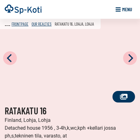
Go
Frontpage
MENU
to
content
FRONTPAGE
OUR REALTIES
RATAKATU 16, LOHJA, LOHJA
SEE
RATAKATU 16
ALL
PHOTOS
Finland, Lohja, Lohja
Detached house 1956 , 3-4h,k,wc,kph +kellari jossa
ph,s,tekninen tila, varasto, at