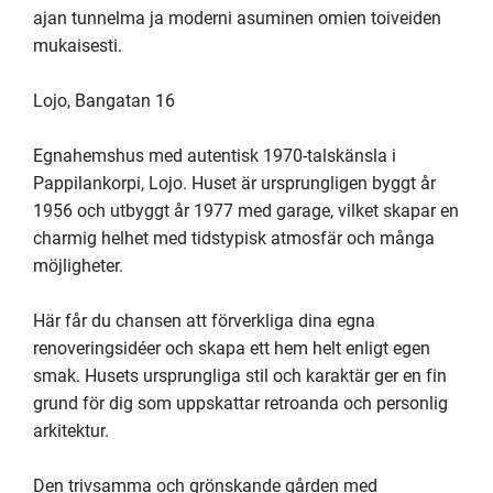
ajan tunnelma ja moderni asuminen omien toiveiden 
mukaisesti.

Lojo, Bangatan 16

Egnahemshus med autentisk 1970-talskänsla i 
Pappilankorpi, Lojo. Huset är ursprungligen byggt år 
1956 och utbyggt år 1977 med garage, vilket skapar en 
charmig helhet med tidstypisk atmosfär och många 
möjligheter.

Här får du chansen att förverkliga dina egna 
renoveringsidéer och skapa ett hem helt enligt egen 
smak. Husets ursprungliga stil och karaktär ger en fin 
grund för dig som uppskattar retroanda och personlig 
arkitektur.

Den trivsamma och grönskande gården med 