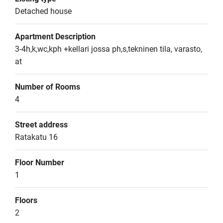
Detached house
Apartment Description
3-4h,k,wc,kph +kellari jossa ph,s,tekninen tila, varasto, 
at
Number of Rooms
4
Street address
Ratakatu 16
Floor Number
1
Floors
2