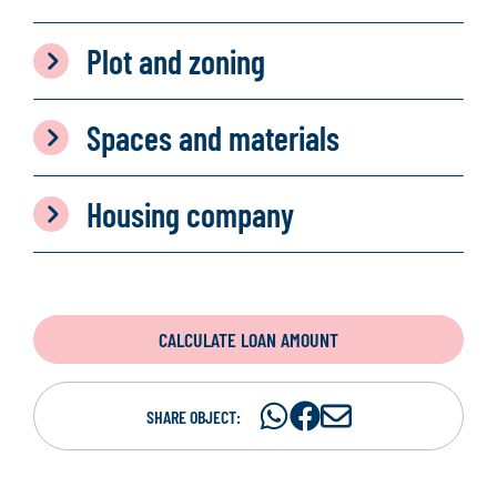
Plot and zoning
Spaces and materials
Housing company
CALCULATE LOAN AMOUNT
Share
Share
S
SHARE OBJECT:
on
on
h
WhatsAp
Facebook
a
r