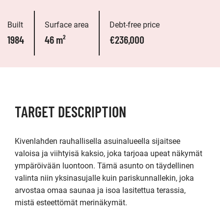
Built
Surface area
Debt-free price
1984
46 m²
€236,000
TARGET DESCRIPTION
Kivenlahden rauhallisella asuinalueella sijaitsee 
valoisa ja viihtyisä kaksio, joka tarjoaa upeat näkymät 
ympäröivään luontoon. Tämä asunto on täydellinen 
valinta niin yksinasujalle kuin pariskunnallekin, joka 
arvostaa omaa saunaa ja isoa lasitettua terassia, 
mistä esteettömät merinäkymät.
