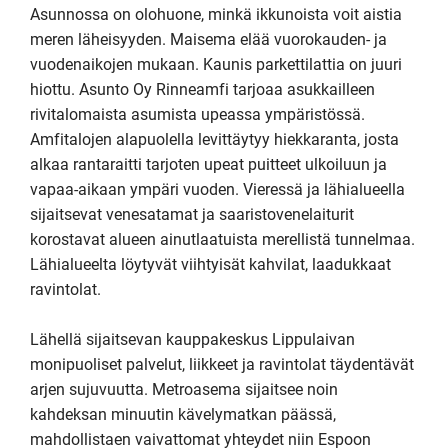
Asunnossa on olohuone, minkä ikkunoista voit aistia 
meren läheisyyden. Maisema elää vuorokauden- ja 
vuodenaikojen mukaan. Kaunis parkettilattia on juuri 
hiottu. Asunto Oy Rinneamfi tarjoaa asukkailleen 
rivitalomaista asumista upeassa ympäristössä. 

Amfitalojen alapuolella levittäytyy hiekkaranta, josta 
alkaa rantaraitti tarjoten upeat puitteet ulkoiluun ja 
vapaa-aikaan ympäri vuoden. Vieressä ja lähialueella 
sijaitsevat venesatamat ja saaristovenelaiturit 
korostavat alueen ainutlaatuista merellistä tunnelmaa. 
Lähialueelta löytyvät viihtyisät kahvilat, laadukkaat 
ravintolat.

Lähellä sijaitsevan kauppakeskus Lippulaivan 
monipuoliset palvelut, liikkeet ja ravintolat täydentävät 
arjen sujuvuutta. Metroasema sijaitsee noin 
kahdeksan minuutin kävelymatkan päässä, 
mahdollistaen vaivattomat yhteydet niin Espoon 