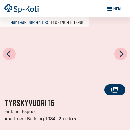
Go
Frontpage
MENU
to
content
FRONTPAGE
OUR REALTIES
TYRSKYVUORI 15, ESPOO
SEE
TYRSKYVUORI 15
ALL
PHOTOS
Finland, Espoo
Apartment Building 1984 , 2h+kk+s