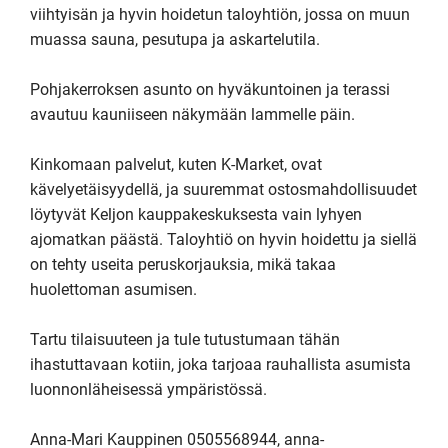
viihtyisän ja hyvin hoidetun taloyhtiön, jossa on muun 
muassa sauna, pesutupa ja askartelutila.

Pohjakerroksen asunto on hyväkuntoinen ja terassi 
avautuu kauniiseen näkymään lammelle päin. 

Kinkomaan palvelut, kuten K-Market, ovat 
kävelyetäisyydellä, ja suuremmat ostosmahdollisuudet 
löytyvät Keljon kauppakeskuksesta vain lyhyen 
ajomatkan päästä. Taloyhtiö on hyvin hoidettu ja siellä 
on tehty useita peruskorjauksia, mikä takaa 
huolettoman asumisen.

Tartu tilaisuuteen ja tule tutustumaan tähän 
ihastuttavaan kotiin, joka tarjoaa rauhallista asumista 
luonnonläheisessä ympäristössä.

Anna-Mari Kauppinen 0505568944, anna-