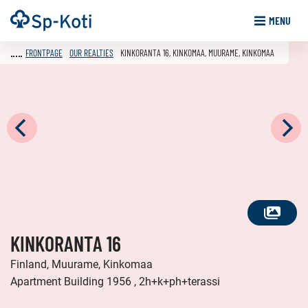
Go
Frontpage
MENU
to
content
FRONTPAGE
OUR REALTIES
KINKORANTA 16, KINKOMAA, MUURAME, KINKOMAA
SEE
KINKORANTA 16
ALL
PHOTOS
Finland, Muurame, Kinkomaa
Apartment Building 1956 , 2h+k+ph+terassi