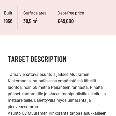
Built
Surface area
Debt-free price
1956
38,5 m²
€49,000
TARGET DESCRIPTION
Tämä viehättävä asunto sijaitsee Muuramen 
Kinkomaalla, rauhallisessa ympäristössä lähellä 
luontoa, noin 50 metriä Päijänteen rannasta. Pihalta 
pääset  rantaraitille ja alueen monipuolisille ulkoilu- ja 
metsäreiteille. Lähettyvillä myös uimaranta ja 
pienvenesatama.

Asunto Oy Muuramen Kinkoranta tarjoaa asukkailleen 