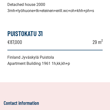
Detached house 2000
3mh+työhuone+tk+eteinen+erill.wc+oh+khh+ph+s
PUISTOKATU 31
€87,000
29 m²
Finland Jyväskylä Puistola
Apartment Building 1961 1h,kk,kh+p
Contact information